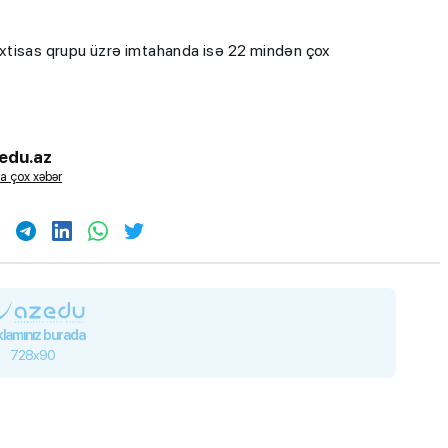
I ixtisas qrupu üzrə imtahanda isə 22 mindən çox
edu.az
a çox xəbər
lamınız burada
728x90