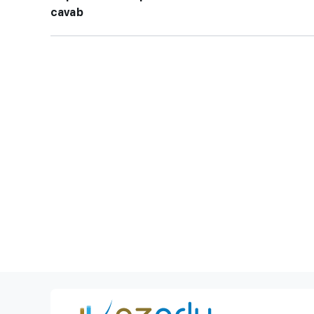
cavab
BMU-İNHA ikili d
proqramına qəbul
keçirilib