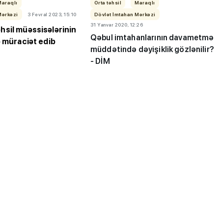
Maraqlı
Orta təhsil
Maraqlı
Mərkəzi
3 Fevral 2023, 15:10
Dövlət İmtahan Mərkəzi
31 Yanvar 2020, 12:26
sil müəssisələrinin
Qəbul imtahanlarının davametmə
ə müraciət edib
müddətində dəyişiklik gözlənilir?
- DİM
ı”- MİQ,
"Həftənin təhsil icmalı": Qəbul
r və qəbul
marafonu başa çatdı,
müəllimlərin nəticələri dəyişdi..