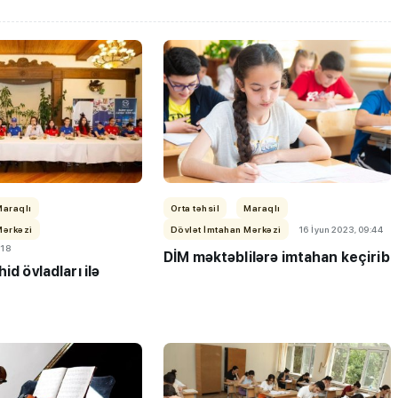
Maraqlı
Orta təhsil
Maraqlı
Mərkəzi
Dövlət İmtahan Mərkəzi
16 İyun 2023, 09:44
:18
DİM məktəblilərə imtahan keçirib
id övladları ilə