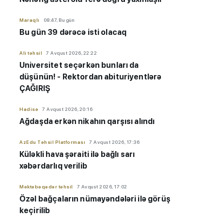
Maraqlı
08:47, Bu gün
Bu gün 39 dərəcə isti olacaq
Ali təhsil
7 Avqust 2026, 22:22
Universitet seçərkən bunları da
düşünün! - Rektordan abituriyentlərə
ÇAĞIRIŞ
Hadisə
7 Avqust 2026, 20:16
Ağdaşda erkən nikahın qarşısı alındı
AzEdu Təhsil Platforması
7 Avqust 2026, 17:36
Küləkli hava şəraiti ilə bağlı sarı
xəbərdarlıq verilib
Məktəbəqədər təhsil
7 Avqust 2026, 17:02
Özəl bağçaların nümayəndələri ilə görüş
keçirilib