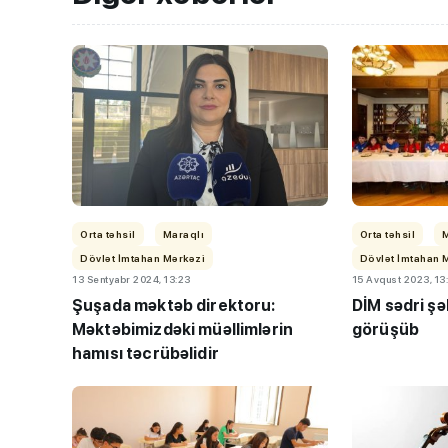
Orta təhsil
Maraqlı
Orta təhsil
Dövlət İmtahan Mərkəzi
Dövlət İmtahan 
13 Sentyabr 2024, 13:23
15 Avqust 2023, 13
Şuşada məktəb direktoru:
DİM sədri şəh
Məktəbimizdəki müəllimlərin
görüşüb
hamısı təcrübəlidir