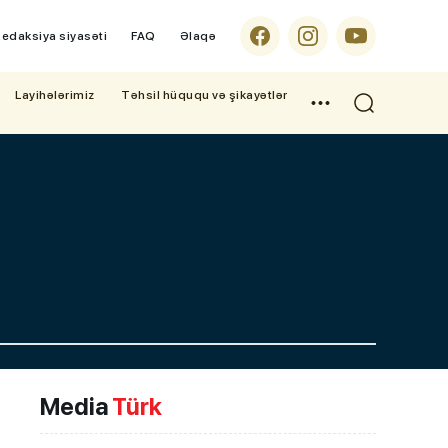
edaksiya siyasəti
FAQ
Əlaqə
Layihələrimiz
Təhsil hüququ və şikayətlər
Media
Türk