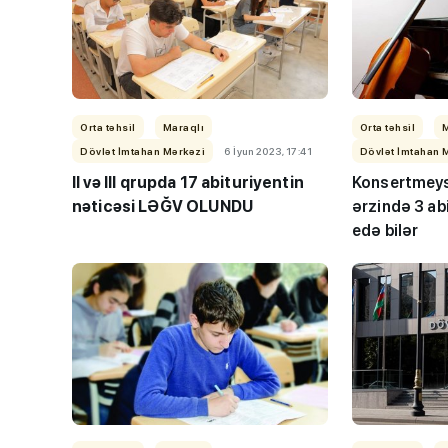
Orta təhsil
Maraqlı
Orta təhsil
Dövlət İmtahan Mərkəzi
6 İyun 2023, 17:41
Dövlət İmtahan 
II və III qrupda 17 abituriyentin
Konsertmeys
nəticəsi
LƏĞV OLUNDU
ərzində 3 ab
edə bilər