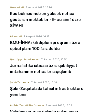
Orta təhsil
7 Avqust 2026, 16:26
Rus bölməsində ən yüksək nəticə
göstərən məktəblər - 9-cu sinif üzrə
SİYAHI
Ali təhsil
7 Avqust 2026, 16:17
BMU-İNHA ikili diplom proqramı üzrə
qəbul planı 100 faiz doldu
Qabiliyyət imtahanları
7 Avqust 2026, 15:54
Jurnalistika ixtisası üzrə qabiliyyət
imtahanının nəticələri açıqlanıb
Şəki-Zaqatala
7 Avqust 2026, 15:18
Şəki-Zaqatalada təhsil infrastrukturu
yenilənir
AzEdu Təhsil Platforması
7 Avqust 2026, 15:09
Valideyn arzusu övladın gələcəyinə