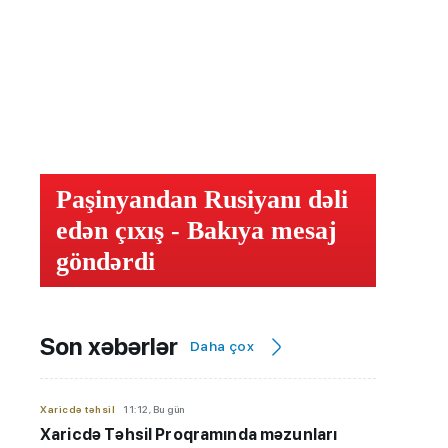
Paşinyandan Rusiyanı dəli
edən çıxış - Bakıya mesaj
göndərdi
Son xəbərlər
Daha çox
Xaricdə təhsil
11:12, Bu gün
Xaricdə Təhsil Proqramında məzunları