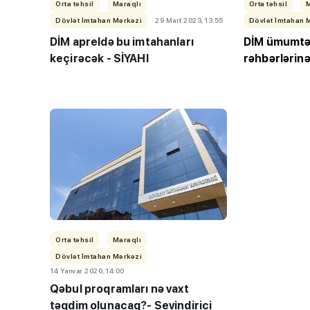
Orta təhsil
Maraqlı
Orta təhsil
Dövlət İmtahan Mərkəzi
29 Mart 2023, 13:55
Dövlət İmtahan 
DİM apreldə bu imtahanları
DİM ümumtəh
keçirəcək - SİYAHI
rəhbərlərin
“Həftənin təhsil icmal
lisey seçimi, bağçala
imtahanları...
Orta təhsil
Maraqlı
Dövlət İmtahan Mərkəzi
14 Yanvar 2020, 14:00
Qəbul proqramları nə vaxt
təqdim olunacaq?- Sevindirici