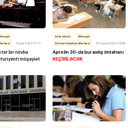
Maraqlı
Orta təhsil
Maraqlı
Mərkəzi
5 İyun 2023, 17:17
Dövlət İmtahan Mərkəzi
20 Aprel 2023, 14:40
ter bir növbə
Aprelin 30-da buraxılış imtahanı
ituriyenti müşayiət
KEÇİRİLƏCƏK