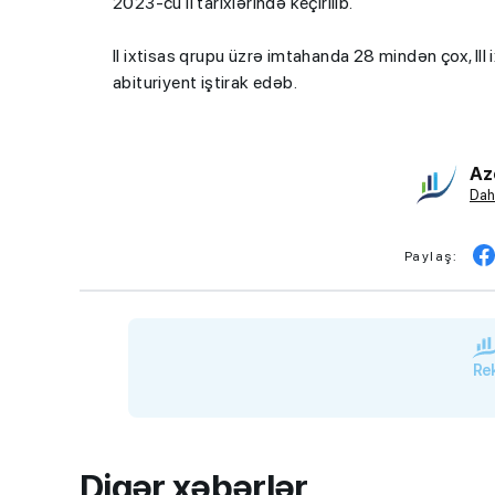
2023-cü il tarixlərində keçirilib.
II ixtisas qrupu üzrə imtahanda 28 mindən çox, II
abituriyent iştirak edəb.
Az
Dah
Paylaş:
Rek
Digər xəbərlər