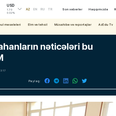
USD
AZ
EN
RU
TR
Son xəbərlər
Haqqımızda
R
1.70
0.02%
bul məsələləri
Elm və təhsil
Müsahibə və reportajlar
AzEdu Tv
tahanların nəticələri bu
M
13:17
Paylaş: