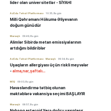
lider olan universitetlər - SİYAHI
AzEdu Təhsil Platforması
10:35, Bu gün
Milli Qəhrəmanı Hökumə Əliyevanın
doğum günüdür
Maraqlı
09:49, Bu gün
Alimlər Sibirdə metan emissiyalarının
artdığını bildiriblər
AzEdu Təhsil Platforması
Maraqlı
09:34, Bu gün
Uşaqların allergiyası üçün riskli meyvələr
-
alma,nar,şaftalı...
MİQ
09:03, Bu gün
Həvəsləndirmə tətbiq olunan
məktəblərə vakansiya seçimi BAŞLAYIR
Maraqlı
08:57, Bu gün
Nəhəng asteroid Yerə doğru yaxınlaşır