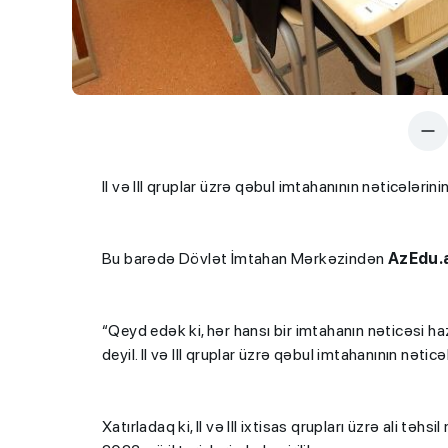
II və III qruplar üzrə qəbul imtahanının nəticələri
Bu barədə Dövlət İmtahan Mərkəzindən
AzEdu.
“Qeyd edək ki, hər hansı bir imtahanın nəticəsi h
deyil. II və III qruplar üzrə qəbul imtahanının nəti
Xatırladaq ki, II və III ixtisas qrupları üzrə ali t