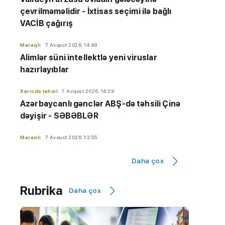
çevrilməməlidir - İxtisas seçimi ilə bağlı
VACİB çağırış
Maraqlı
7 Avqust 2026, 14:48
Alimlər süni intellektlə yeni viruslar
hazırlayıblar
Xaricdə təhsil
7 Avqust 2026, 14:29
Azərbaycanlı gənclər ABŞ-də təhsili Çinə
dəyişir - SƏBƏBLƏR
Maraqlı
7 Avqust 2026, 13:55
Avqust ayında Günəş və Ay tutulmaları
Daha çox
baş verəcək
AzEdu Təhsil Platforması
7 Avqust 2026, 13:38
Rubrika
Daha çox
Azərbaycanla Tacikistan arasında
təhsillə bağlı sənəd İMZALANDI