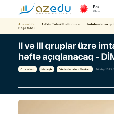
Bakı
Clear
Ana səhifə
AzEdu Təhsil Platforması
İmtahanlar və qə
Peşə təhsili
II və III qruplar üzrə im
həftə açıqlanacaq - Dİ
Orta təhsil
Maraqlı
Dövlət İmtahan Mərkəzi
30 May 2023, 