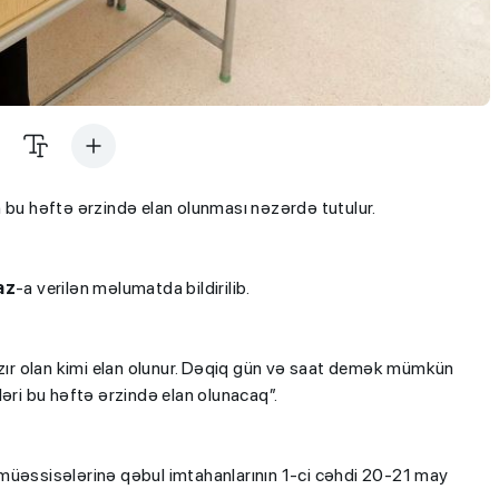
nin bu həftə ərzində elan olunması nəzərdə tutulur.
az
-a verilən məlumatda bildirilib.
azır olan kimi elan olunur. Dəqiq gün və saat demək mümkün
cələri bu həftə ərzində elan olunacaq”.
əhsil müəssisələrinə qəbul imtahanlarının 1-ci cəhdi 20-21 may