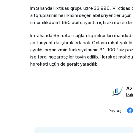
İmtahanda I ixtisas qrupu üzrə 33 986, IV ixtisas 
altqruplarının hər ikisini seçən abituriyentlər üç
ümumilikdə 51 690 abituriyentin iştirakı nəzərdə 
İmtahanda 65 nəfər sağlamlıq imkanları məhdud (göz
abituriyent də iştirak edəcək. Onların rahat şəki
ayrılıb, orqanizmin funksiyalarının 81-100 faiz p
isə fərdi nəzarətçilər təyin edilib. Hərəkət məhdud
hərəkəti üçün də şərait yaradılıb.
Az
Dah
Paylaş: