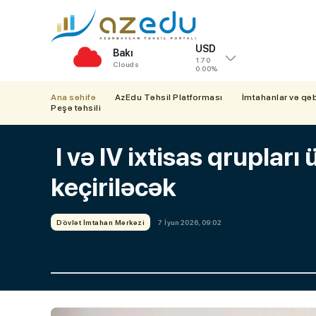
USD
Bakı
1.70
Clouds
0.00%
Ana səhifə
AzEdu Təhsil Platforması
İmtahanlar və qə
Peşə təhsili
I və IV ixtisas qrupları
keçiriləcək
Dövlət İmtahan Mərkəzi
7 İyun 2026, 09:02