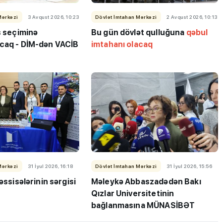
Mərkəzi
3 Avqust 2026, 10:23
Dövlət İmtahan Mərkəzi
2 Avqust 2026, 10:13
s seçiminə
Bu
gün dövlət qulluğuna
qəbul
caq - DİM-dən VACİB
imtahanı olacaq
"3-5 balı çatmadığı üçün
ləbə-
gələcəyin həkimi kimya
 keçirib
müəllimi olur"
Mərkəzi
31 İyul 2026, 16:18
Dövlət İmtahan Mərkəzi
31 İyul 2026, 15:56
əssisələrinin sərgisi
Məleykə Abbaszadədən Bakı
Qızlar Universitetinin
bağlanmasına MÜNASİBƏT