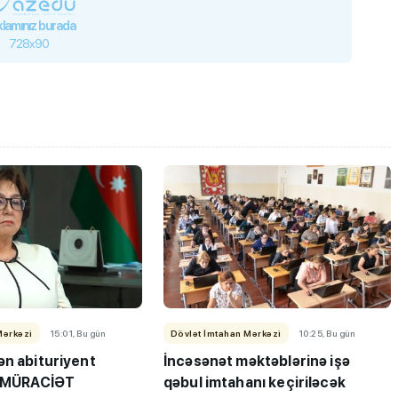
lamınız burada
728x90
Mərkəzi
15:01, Bu gün
Dövlət İmtahan Mərkəzi
10:25, Bu gün
ən abituriyent
İncəsənət məktəblərinə işə
i MÜRACİƏT
qəbul imtahanı keçiriləcək