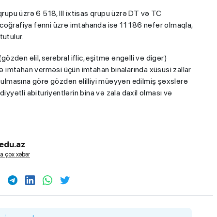
qrupu üzrə 6 518, III ixtisas qrupu üzrə DT və TC
ün coğrafiya fənni üzrə imtahanda isə 11 186 nəfər olmaqla,
tutulur.
dən əlil, serebral iflic, eşitmə əngəlli və digər)
ldə imtahan verməsi üçün imtahan binalarında xüsusi zallar
ozulmasına görə gözdən əlilliyi müəyyən edilmiş şəxslərə
iyyətli abituriyentlərin bina və zala daxil olması və
edu.az
a çox xəbər