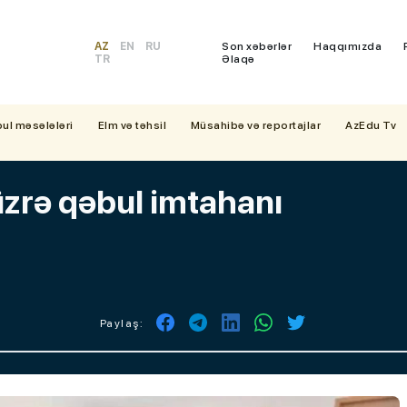
AZ
EN
RU
Son xəbərlər
Haqqımızda
TR
Əlaqə
bul məsələləri
Elm və təhsil
Müsahibə və reportajlar
AzEdu Tv
 üzrə qəbul imtahanı
Paylaş: