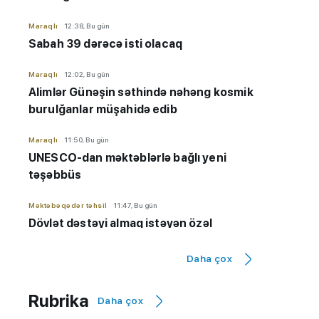
Maraqlı
12:38, Bu gün
Sabah 39 dərəcə isti olacaq
Maraqlı
12:02, Bu gün
Alimlər Günəşin səthində nəhəng kosmik
burulğanlar müşahidə edib
Maraqlı
11:50, Bu gün
UNESCO-dan məktəblərlə bağlı yeni
təşəbbüs
Məktəbəqədər təhsil
11:47, Bu gün
Dövlət dəstəyi almaq istəyən özəl
bağçaların kameraları olmalıdır
Daha çox
İmtahanlar və qəbul məsələləri
11:32, Bu gün
Qiyabi təhsil "risk zonası"ndadır? - "Yeni
Rubrika
Daha çox
qaydaların tətbiqinə ehtiyac var"