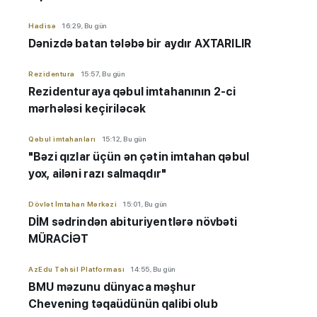
Hadisə
16:29, Bu gün
Dənizdə batan tələbə bir aydır AXTARILIR
Rezidentura
15:57, Bu gün
Rezidenturaya qəbul imtahanının 2-ci
mərhələsi keçiriləcək
Qəbul imtahanları
15:12, Bu gün
"Bəzi qızlar üçün ən çətin imtahan qəbul
yox, ailəni razı salmaqdır"
Dövlət İmtahan Mərkəzi
15:01, Bu gün
DİM sədrindən abituriyent
​​​​​​​lərə
növbəti
MÜRACİƏT
AzEdu Təhsil Platforması
14:55, Bu gün
BMU məzunu dünyaca məşhur
Chevening təqaüdünün qalibi olub