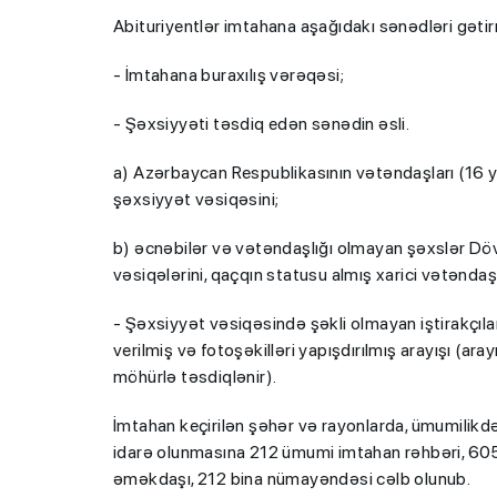
Abituriyentlər imtahana aşağıdakı sənədləri gətirm
- İmtahana buraxılış vərəqəsi;
- Şəxsiyyəti təsdiq edən sənədin əsli.
a) Azərbaycan Respublikasının vətəndaşları (16 y
şəxsiyyət vəsiqəsini;
b) əcnəbilər və vətəndaşlığı olmayan şəxslər Döv
vəsiqələrini, qaçqın statusu almış xarici vətəndaşla
- Şəxsiyyət vəsiqəsində şəkli olmayan iştirakçıla
verilmiş və fotoşəkilləri yapışdırılmış arayışı (aray
möhürlə təsdiqlənir).
İmtahan keçirilən şəhər və rayonlarda, ümumilikdə 
idarə olunmasına 212 ümumi imtahan rəhbəri, 605 
əməkdaşı, 212 bina nümayəndəsi cəlb olunub.