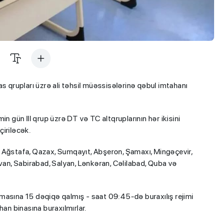
s qrupları üzrə ali təhsil müəssisələrinə qəbul imtahanı
n gün III qrup üzrə DT və TC altqruplarının hər ikisini
iriləcək.
 Ağstafa, Qazax, Sumqayıt, Abşeron, Şamaxı, Mingəçevir,
rvan, Sabirabad, Salyan, Lənkəran, Cəlilabad, Quba və
masına 15 dəqiqə qalmış - saat 09:45-də buraxılış rejimi
han binasına buraxılmırlar.