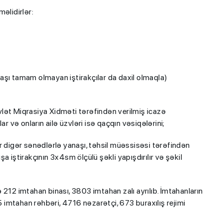
əlidirlər:
aşı tamam olmayan iştirakçılar da daxil olmaqla)
lət Miqrasiya Xidməti tərəfindən verilmiş icazə
r və onların ailə üzvləri isə qaçqın vəsiqələrini;
r digər sənədlərlə yanaşı, təhsil müəssisəsi tərəfindən
ışa iştirakçının 3x4sm ölçülü şəkli yapışdırılır və şəkil
212 imtahan binası, 3803 imtahan zalı ayrılıb. İmtahanların
imtahan rəhbəri, 4716 nəzarətçi, 673 buraxılış rejimi