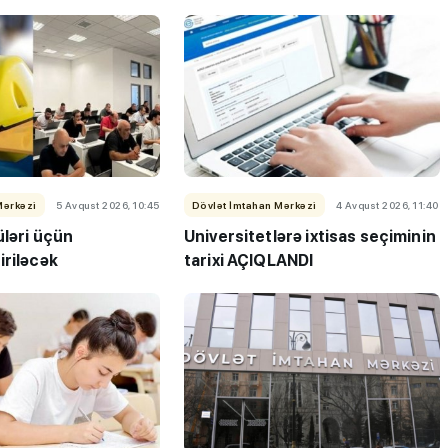
Mərkəzi
5 Avqust 2026, 10:45
Dövlət İmtahan Mərkəzi
4 Avqust 2026, 11:40
üləri üçün
Universitetlərə ixtisas seçiminin
ı”- MİQ,
"Həftənin təhsil icmalı": Qəbul
iriləcək
tarixi AÇIQLANDI
r və qəbul
marafonu başa çatdı,
müəllimlərin nəticələri dəyişdi..