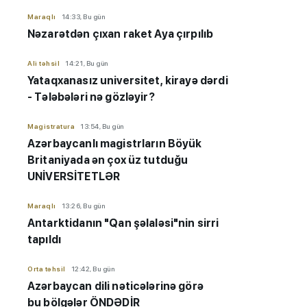
Maraqlı
14:33, Bu gün
Nəzarətdən çıxan raket Aya çırpılıb
Ali təhsil
14:21, Bu gün
Yataqxanasız universitet, kirayə dərdi
- Tələbələri nə gözləyir?
Magistratura
13:54, Bu gün
Azərbaycanlı magistrların Böyük
Britaniyada ən çox üz tutduğu
UNİVERSİTETLƏR
Maraqlı
13:26, Bu gün
Antarktidanın "Qan şəlaləsi"nin sirri
tapıldı
Orta təhsil
12:42, Bu gün
Azərbaycan dili nəticələrinə görə
bu bölgələr ÖNDƏDİR