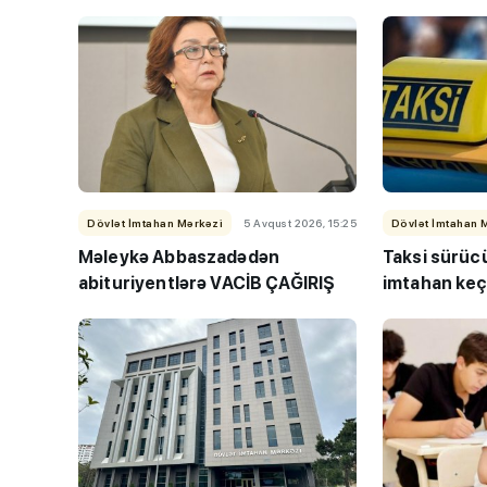
Dövlət İmtahan Mərkəzi
5 Avqust 2026, 15:25
Dövlət İmtahan 
Məleykə Abbaszadədən
Taksi sürüc
“Həftənin təhsil icmal
abituriyentlərə VACİB ÇAĞIRIŞ
imtahan keç
lisey seçimi, bağçala
imtahanları...