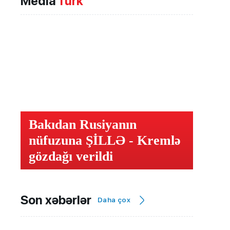
Media
Türk
Bakıdan Rusiyanın
nüfuzuna ŞİLLƏ - Kremlə
gözdağı verildi
Son xəbərlər
Daha çox