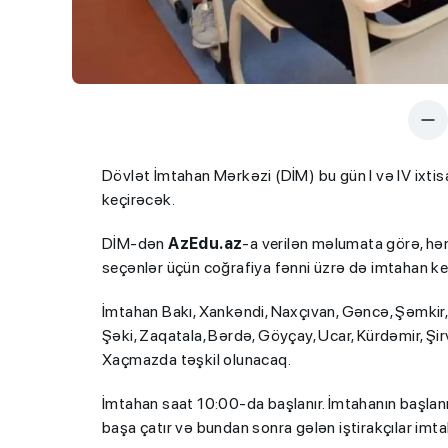
Dövlət İmtahan Mərkəzi (DİM) bu gün I və IV ixtisa
keçirəcək.
DİM-dən
AzEdu.az
-a verilən məlumata görə, həmi
seçənlər üçün coğrafiya fənni üzrə də imtahan keç
İmtahan Bakı, Xankəndi, Naxçıvan, Gəncə, Şəmkir,
Şəki, Zaqatala, Bərdə, Göyçay, Ucar, Kürdəmir, Şi
Xaçmazda təşkil olunacaq.
İmtahan saat 10:00-da başlanır. İmtahanın başlan
başa çatır və bundan sonra gələn iştirakçılar imta