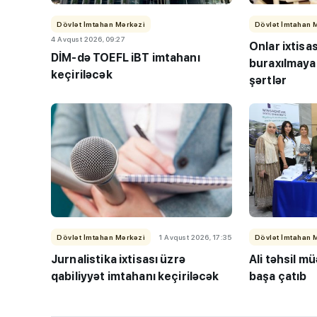
Dövlət İmtahan Mərkəzi
Dövlət İmtahan 
4 Avqust 2026, 09:27
Onlar ixtisa
DİM-də TOEFL iBT imtahanı
buraxılmaya
keçiriləcək
şərtlər
TİF “Maarifçi” tə
məzunlarla görüş
Dövlət İmtahan Mərkəzi
1 Avqust 2026, 17:35
Dövlət İmtahan 
Jurnalistika ixtisası üzrə
Ali təhsil mü
qabiliyyət imtahanı keçiriləcək
başa çatıb