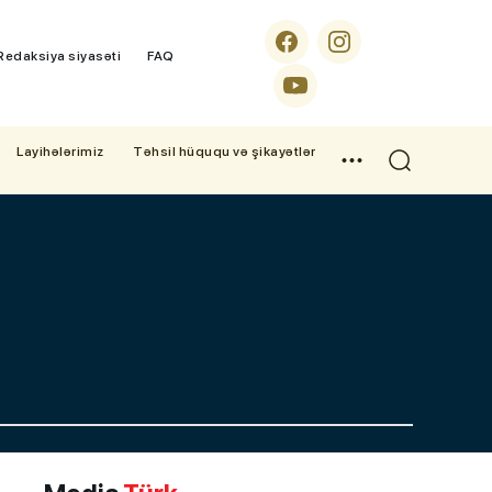
Redaksiya siyasəti
FAQ
Layihələrimiz
Təhsil hüququ və şikayətlər