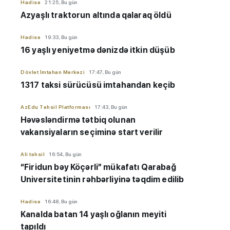
Hadisə
21:25, Bu gün
Azyaşlı
traktorun altında qalaraq öldü
Hadisə
19:33, Bu gün
16 yaşlı yeniyetmə dənizdə itkin düşüb
Dövlət İmtahan Mərkəzi
17:47, Bu gün
1317 taksi sürücüsü imtahandan keçib
AzEdu Təhsil Platforması
17:43, Bu gün
Həvəsləndirmə tətbiq olunan
vakansiyaların seçiminə start verilir
Ali təhsil
16:54, Bu gün
“Firidun bəy Köçərli” mükafatı Qarabağ
Universitetinin rəhbərliyinə təqdim edilib
Hadisə
16:48, Bu gün
Kanalda batan 14 yaşlı oğlanın meyiti
tapıldı