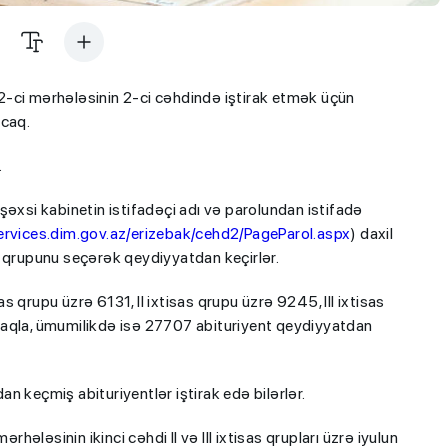
ının 2-ci mərhələsinin 2-ci cəhdində iştirak etmək üçün
acaq.
.
şəxsi kabinetin istifadəçi adı və parolundan istifadə
ervices.dim.gov.az/erizebak/cehd2/PageParol.aspx
) daxil
s qrupunu seçərək qeydiyyatdan keçirlər.
 qrupu üzrə 6131, II ixtisas qrupu üzrə 9245, III ixtisas
maqla, ümumilikdə isə 27707 abituriyent qeydiyyatdan
n keçmiş abituriyentlər iştirak edə bilərlər.
rhələsinin ikinci cəhdi II və III ixtisas qrupları üzrə iyulun