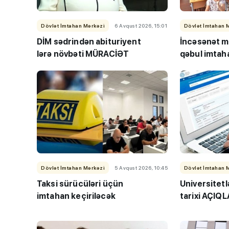
Dövlət İmtahan Mərkəzi
6 Avqust 2026, 15:01
Dövlət İmtahan 
DİM sədrindən abituriyent
İncəsənət m
lərə
növbəti MÜRACİƏT
qəbul imtaha
Dövlət İmtahan Mərkəzi
5 Avqust 2026, 10:45
Dövlət İmtahan 
Taksi sürücüləri üçün
Universitetl
imtahan keçiriləcək
tarixi AÇIQ