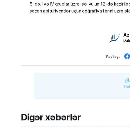
5-də, I və IV qruplar üzrə isə iyulun 12-də keçiri
seçən abituriyentlər üçün coğrafiya fənni üzrə əl
Az
Dah
Paylaş:
Rek
Digər xəbərlər