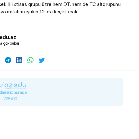
ləcək. III ixtisas qrupu üzrə həm DT, həm də TC altqrupunu
avə imtahan iyulun 12-də keçiriləcək.
edu.az
a çox xəbər
lamınız burada
728x90