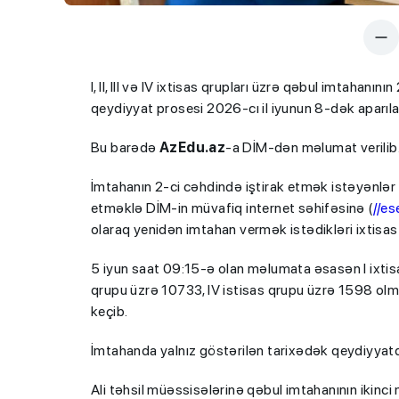
I, II, III və IV ixtisas qrupları üzrə qəbul imtahan
qeydiyyat prosesi 2026-cı il iyunun 8-dək aparıl
Bu barədə
AzEdu.az
-a DİM-dən məlumat verilib
İmtahanın 2-ci cəhdində iştirak etmək istəyənlər 
etməklə DİM-in müvafiq internet səhifəsinə (
//es
olaraq yenidən imtahan vermək istədikləri ixtisa
5 iyun saat 09:15-ə olan məlumata əsasən I ixtisas
qrupu üzrə 10733, IV istisas qrupu üzrə 1598 ol
keçib.
İmtahanda yalnız göstərilən tarixədək qeydiyyatda
Ali təhsil müəssisələrinə qəbul imtahanının ikinci mə