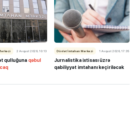
Mərkəzi
2 Avqust 2026, 10:13
Dövlət İmtahan Mərkəzi
1 Avqust 2026, 17:35
ı”- MİQ,
"Həftənin təhsil icmalı": Qəbul
ət qulluğuna
qəbul
Jurnalistika ixtisası üzrə
r və qəbul
marafonu başa çatdı,
acaq
qabiliyyət imtahanı keçiriləcək
müəllimlərin nəticələri dəyişdi..