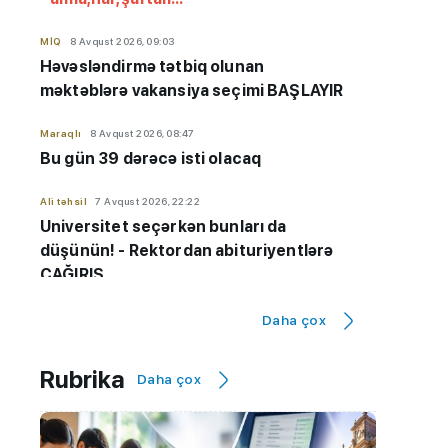
MİQ
8 Avqust 2026, 09:03
Həvəsləndirmə tətbiq olunan
məktəblərə vakansiya seçimi BAŞLAYIR
Maraqlı
8 Avqust 2026, 08:47
Bu gün 39 dərəcə isti olacaq
Ali təhsil
7 Avqust 2026, 22:22
Universitet seçərkən bunları da
düşünün! - Rektordan abituriyentlərə
ÇAĞIRIŞ
Hadisə
7 Avqust 2026, 20:16
Daha çox
Ağdaşda erkən nikahın qarşısı alındı
Rubrika
Daha çox
AzEdu Təhsil Platforması
7 Avqust 2026, 17:36
Küləkli hava şəraiti ilə bağlı sarı
xəbərdarlıq verilib