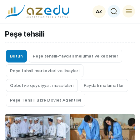
AZ
Peşə təhsili
Bütün
Peşə təhsili-faydalı məlumat və xəbərlər
Peşə təhsil mərkəzləri və liseyləri
Qəbul və qeydiyyat məsələləri
Faydalı məlumatlar
Peşə Təhsili üzrə Dövlət Agentliyi