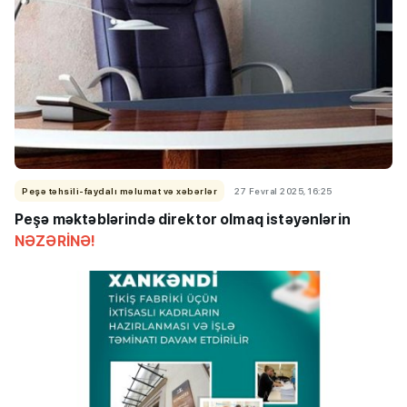
Peşə təhsili-faydalı məlumat və xəbərlər
27 Fevral 2025, 16:25
Peşə məktəblərində direktor olmaq istəyənlərin
NƏZƏRİNƏ!