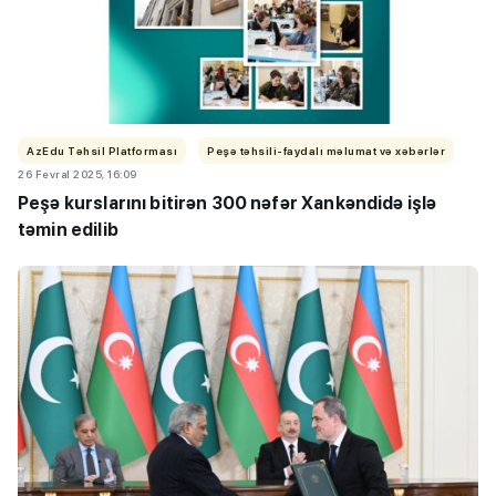
AzEdu Təhsil Platforması
Peşə təhsili-faydalı məlumat və xəbərlər
26 Fevral 2025, 16:09
Peşə kurslarını bitirən 300 nəfər Xankəndidə işlə
təmin edilib