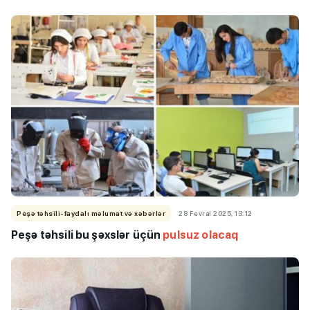
Peşə təhsili-faydalı məlumat və xəbərlər
28 Fevral 2025, 13:12
Peşə təhsili bu şəxslər üçün
pulsuz olacaq