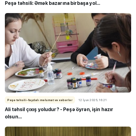
Peşə təhsili: Əmək bazarına birbaşa yol...
Peşə təhsili-faydalı məlumat və xəbərlər
12 İyun 2025, 16:21
Ali təhsil çıxış yoludur? - Peşə öyrən, işin hazır
olsun...