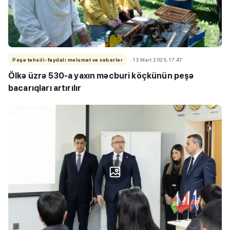
Peşə təhsili-faydalı məlumat və xəbərlər
13 Mart 2025, 17:47
Ölkə üzrə 530-a yaxın məcburi köçkünün peşə
bacarıqları artırılır