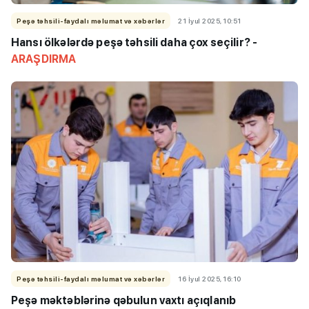
Peşə təhsili-faydalı məlumat və xəbərlər
21 İyul 2025, 10:51
Hansı ölkələrdə peşə təhsili daha çox seçilir? -
ARAŞDIRMA
Peşə təhsili-faydalı məlumat və xəbərlər
16 İyul 2025, 16:10
Peşə məktəblərinə qəbulun vaxtı açıqlanıb