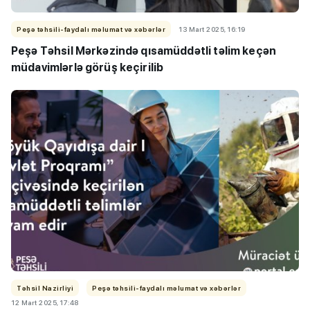
Peşə təhsili-faydalı məlumat və xəbərlər
13 Mart 2025, 16:19
Peşə Təhsil Mərkəzində qısamüddətli təlim keçən
müdavimlərlə görüş keçirilib
Təhsil Nazirliyi
Peşə təhsili-faydalı məlumat və xəbərlər
12 Mart 2025, 17:48