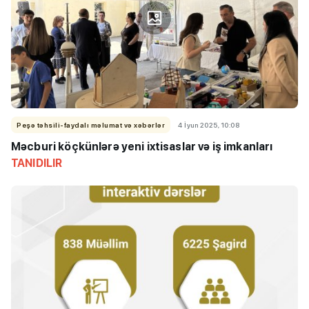
Peşə təhsili-faydalı məlumat və xəbərlər
4 İyun 2025, 10:08
Məcburi köçkünlərə yeni ixtisaslar və iş imkanları
TANIDILIR