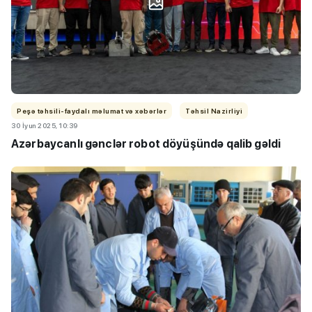
Peşə təhsili-faydalı məlumat və xəbərlər
Təhsil Nazirliyi
30 İyun 2025, 10:39
Azərbaycanlı gənclər robot döyüşündə qalib gəldi