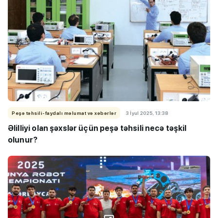
Peşə təhsili-faydalı məlumat və xəbərlər
3 İyul 2025, 13:38
Əlilliyi olan şəxslər üçün peşə təhsili necə təşkil
olunur?