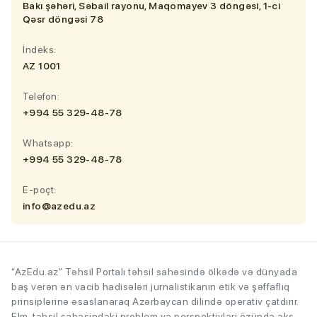
Bakı şəhəri, Səbail rayonu, Maqomayev 3 döngəsi, 1-ci
Qəsr döngəsi 78
İndeks:
AZ 1001
Telefon:
+994 55 329-48-78
Whatsapp:
+994 55 329-48-78
E-poçt:
info@azedu.az
“AzEdu.az” Təhsil Portalı təhsil sahəsində ölkədə və dünyada
baş verən ən vacib hadisələri jurnalistikanın etik və şəffaflıq
prinsiplərinə əsaslanaraq Azərbaycan dilində operativ çatdırır.
Elm-təhsil sahəsindəki problem və perspektivləri özündə əks