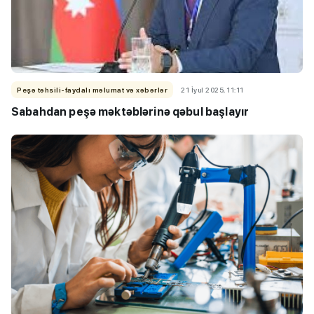
Peşə təhsili-faydalı məlumat və xəbərlər
21 İyul 2025, 11:11
Sabahdan peşə məktəblərinə qəbul başlayır