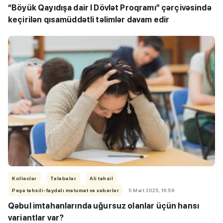
“Böyük Qayıdışa dair I Dövlət Proqramı” çərçivəsində
keçirilən qısamüddətli təlimlər davam edir
Kolleclər
Tələbələr
Ali təhsil
Peşə təhsili-faydalı məlumat və xəbərlər
5 Mart 2025, 16:59
Qəbul imtahanlarında uğursuz olanlar üçün hansı
variantlar var?