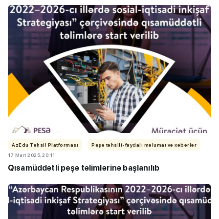
AzEdu Təhsil Platforması
Peşə təhsili-faydalı məlumat və xəbərlər
17 Mart 2025, 20:11
Qısamüddətli peşə təlimlərinə başlanılıb