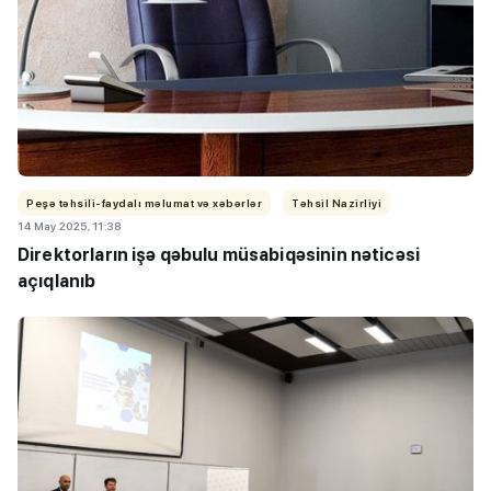
Peşə təhsili-faydalı məlumat və xəbərlər
Təhsil Nazirliyi
14 May 2025, 11:38
Direktorların işə qəbulu müsabiqəsinin nəticəsi
açıqlanıb