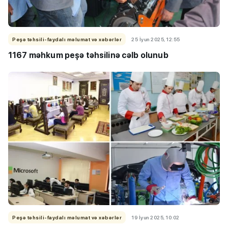
Peşə təhsili-faydalı məlumat və xəbərlər
25 İyun 2025, 12:55
1167 məhkum peşə təhsilinə cəlb olunub
Peşə təhsili-faydalı məlumat və xəbərlər
19 İyun 2025, 10:02