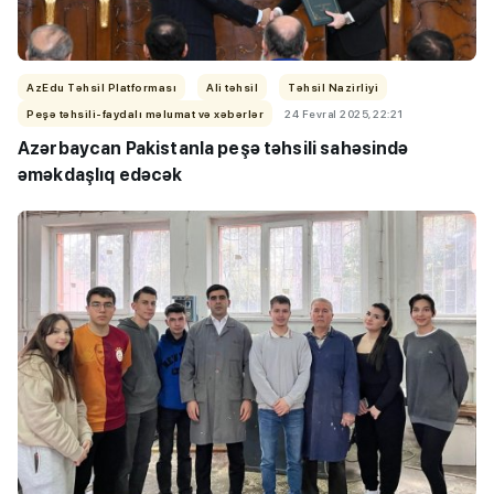
AzEdu Təhsil Platforması
Ali təhsil
Təhsil Nazirliyi
Peşə təhsili-faydalı məlumat və xəbərlər
24 Fevral 2025, 22:21
Azərbaycan Pakistanla peşə təhsili sahəsində
əməkdaşlıq edəcək