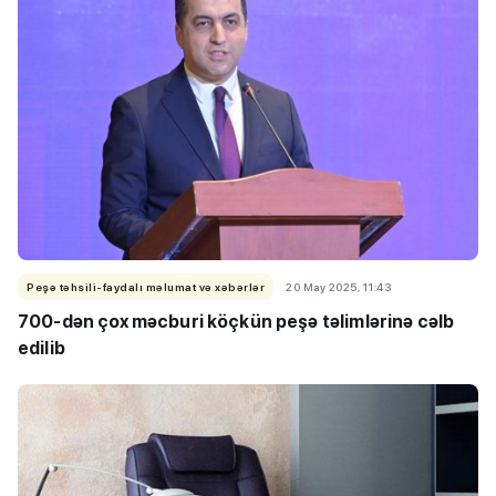
Peşə təhsili-faydalı məlumat və xəbərlər
20 May 2025, 11:43
700-dən çox məcburi köçkün peşə təlimlərinə cəlb
edilib