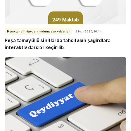
Peşə təhsili-faydalı məlumat və xəbərlər
2 İyun 2025, 16:44
Peşə təmayüllü siniflərdə təhsil alan şagirdlərə
interaktiv dərslər keçirilib