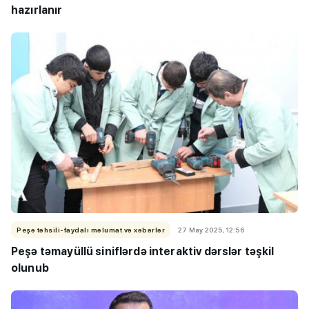
hazırlanır
Peşə təhsili-faydalı məlumat və xəbərlər
27 May 2025, 12:56
Peşə təmayüllü siniflərdə interaktiv dərslər təşkil
olunub