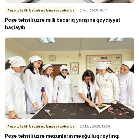
Peşə təhsili-faydalı məlumat və xəbərlər
2 İyun 2025, 16:41
Peşə təhsili üzrə milli bacarıq yarışına qeydiyyat
başlayıb
Peşə təhsili-faydalı məlumat və xəbərlər
29 May 2025, 13:39
Peşə təhsili üzrə məzunların məşğulluq reytinqi