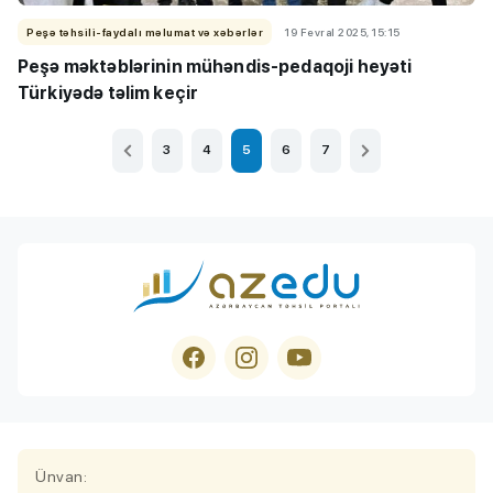
Peşə təhsili-faydalı məlumat və xəbərlər
19 Fevral 2025, 15:15
Peşə məktəblərinin mühəndis-pedaqoji heyəti
Türkiyədə təlim keçir
3
4
5
6
7
Ünvan: