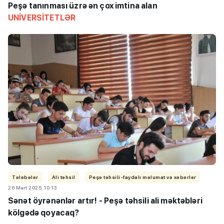
Peşə tanınması üzrə ən çox imtina alan
UNİVERSİTETLƏR
Tələbələr
Ali təhsil
Peşə təhsili-faydalı məlumat və xəbərlər
26 Mart 2025, 10:13
Sənət öyrənənlər artır! - Peşə təhsili ali məktəbləri
kölgədə qoyacaq?