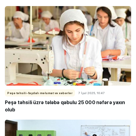
Peşə təhsili-faydalı məlumat və xəbərlər
7 İyul 2025, 10:47
Peşə təhsili üzrə tələbə qəbulu 25 000 nəfərə yaxın
olub