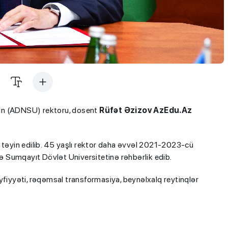
in (ADNSU) rektoru, dosent
Rüfət Əzizov AzEdu.Az
 təyin edilib. 45 yaşlı rektor daha əvvəl 2021-2023-cü
sə Sumqayıt Dövlət Universitetinə rəhbərlik edib.
yyəti, rəqəmsal transformasiya, beynəlxalq reytinqlər