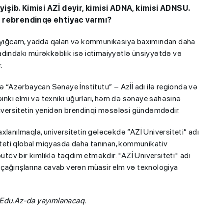
yişib. Kimisi AZİ deyir, kimisi ADNA, kimisi ADNSU.
ı rebrendinqə ehtiyac varmı?
ha yığcam, yadda qalan və kommunikasiya baxımından daha
adındakı mürəkkəblik isə ictimaiyyətlə ünsiyyətdə və
.
də “Azərbaycan Sənaye İnstitutu” – Azİİ adı ilə regionda və
əinki elmi və texniki uğurları, həm də sənaye sahəsinə
niversitetin yenidən brendinqi məsələsi gündəmdədir.
saxlanılmaqla, universitetin gələcəkdə “AZİ Universiteti” adı
siteti qlobal miqyasda daha tanınan, kommunikativ
öv bir kimliklə təqdim etməkdir. "AZİ Universiteti" adı
çağırışlarına cavab verən müasir elm və texnologiya
zEdu.Az-da yayımlanacaq.