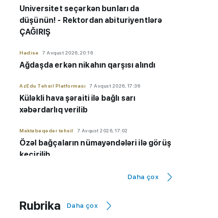
Universitet seçərkən bunları da
düşünün! - Rektordan abituriyentlərə
ÇAĞIRIŞ
Hadisə
7 Avqust 2026, 20:16
Ağdaşda erkən nikahın qarşısı alındı
AzEdu Təhsil Platforması
7 Avqust 2026, 17:36
Küləkli hava şəraiti ilə bağlı sarı
xəbərdarlıq verilib
Məktəbəqədər təhsil
7 Avqust 2026, 17:02
Özəl bağçaların nümayəndələri ilə görüş
keçirilib
Orta təhsil
7 Avqust 2026, 16:26
Daha çox
Rus bölməsində ən yüksək nəticə
göstərən məktəblər - 9-cu sinif üzrə
Rubrika
Daha çox
SİYAHI