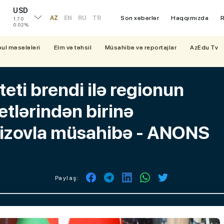
USD
AZ
EN
RU
TR
Son xəbərlər
Haqqımızda
R
1.70
0.02%
bul məsələləri
Elm və təhsil
Müsahibə və reportajlar
AzEdu Tv
eti brendi ilə regionun
tetlərindən birinə
Əzizovla müsahibə - ANONS
Paylaş: