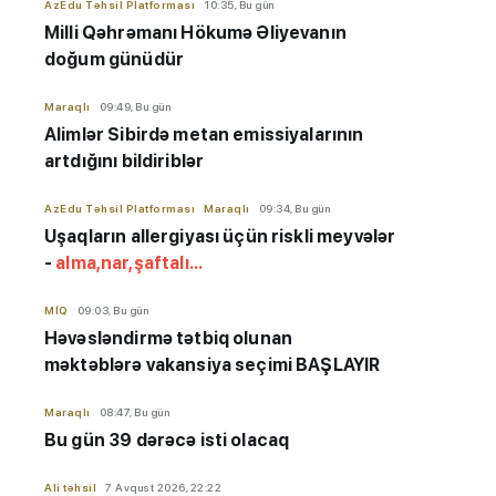
AzEdu Təhsil Platforması
10:35, Bu gün
Milli Qəhrəmanı Hökumə Əliyevanın
doğum günüdür
Maraqlı
09:49, Bu gün
Alimlər Sibirdə metan emissiyalarının
artdığını bildiriblər
AzEdu Təhsil Platforması
Maraqlı
09:34, Bu gün
Uşaqların allergiyası üçün riskli meyvələr
-
alma,nar,şaftalı...
MİQ
09:03, Bu gün
Həvəsləndirmə tətbiq olunan
məktəblərə vakansiya seçimi BAŞLAYIR
Maraqlı
08:47, Bu gün
Bu gün 39 dərəcə isti olacaq
Ali təhsil
7 Avqust 2026, 22:22