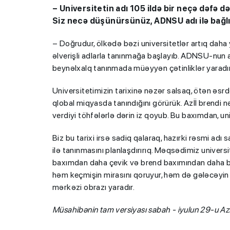
– Universitetin adı 105 ildə bir neçə dəfə də
Siz necə düşünürsünüz, ADNSU adı ilə bağl
– Doğrudur, ölkədə bəzi universitetlər artıq da
əlverişli adlarla tanınmağa başlayıb. ADNSU-nun 
beynəlxalq tanınmada müəyyən çətinliklər yaradır
Universitetimizin tarixinə nəzər salsaq, ötən əsr
qlobal miqyasda tanındığını görürük. Azİİ brendi n
verdiyi töhfələrlə dərin iz qoyub. Bu baxımdan, u
Biz bu tarixi irsə sadiq qalaraq, hazırki rəsmi adı 
ilə tanınmasını planlaşdırırıq. Məqsədimiz univer
baxımdan daha çevik və brend baxımından daha büt
həm keçmişin mirasını qoruyur, həm də gələcəyin 
mərkəzi obrazı yaradır.
Müsahibənin tam versiyası sabah - iyulun 29-u A