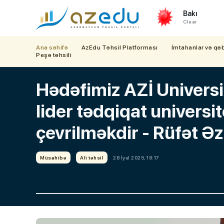
Bakı
Clear
Ana səhifə
AzEdu Təhsil Platforması
İmtahanlar və qə
Peşə təhsili
Hədəfimiz AZİ Universit
lider tədqiqat universi
çevrilməkdir - Rüfət 
Müsahibə
Ali təhsil
28 İyul 2025, 18:17