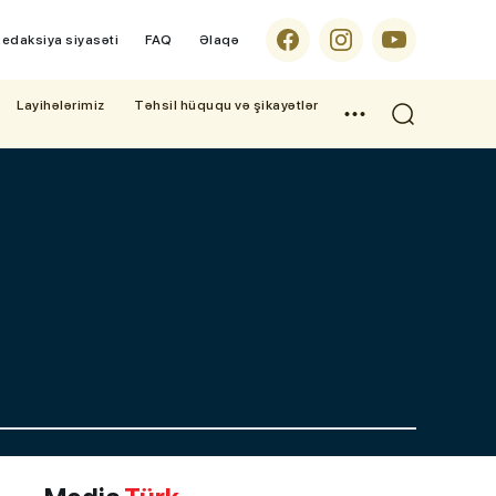
edaksiya siyasəti
FAQ
Əlaqə
Layihələrimiz
Təhsil hüququ və şikayətlər