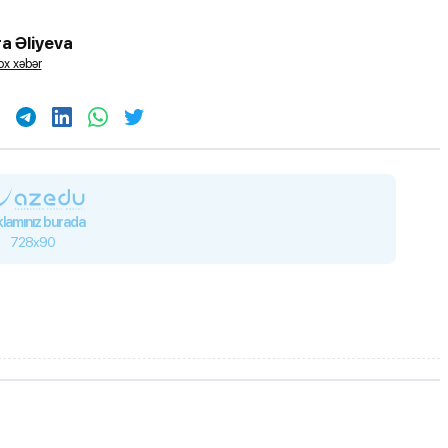
a Əliyeva
x xəbər
lamınız burada
728x90