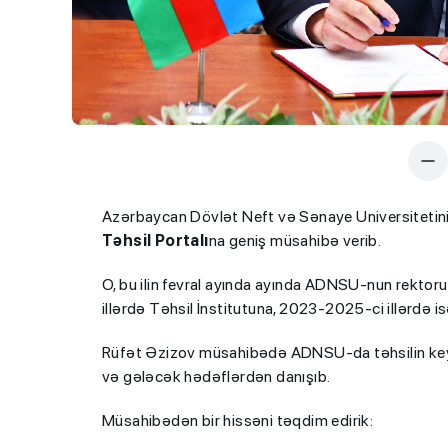
Azərbaycan Dövlət Neft və Sənaye Universitetin
Təhsil Portalı
na geniş müsahibə verib.
O, bu ilin fevral ayında ayında ADNSU-nun rektoru
illərdə Təhsil İnstitutuna, 2023-2025-ci illərdə i
Rüfət Əzizov müsahibədə ADNSU-da təhsilin keyfi
və gələcək hədəflərdən danışıb.
Müsahibədən bir hissəni təqdim edirik: