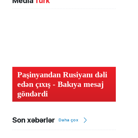
Media
Türk
Paşinyandan Rusiyanı dəli
edən çıxış - Bakıya mesaj
göndərdi
Son xəbərlər
Daha çox