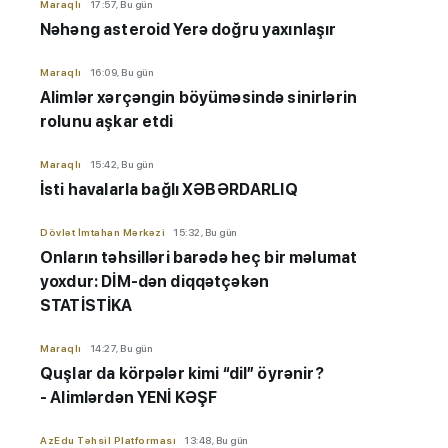
Maraqlı
17:57, Bu gün
Nəhəng asteroid Yerə doğru yaxınlaşır
Maraqlı
16:09, Bu gün
Alimlər xərçəngin böyüməsində sinirlərin
rolunu aşkar etdi
Maraqlı
15:42, Bu gün
İsti havalarla bağlı XƏBƏRDARLIQ
Dövlət İmtahan Mərkəzi
15:32, Bu gün
Onların təhsilləri barədə heç bir məlumat
yoxdur: DİM-dən diqqətçəkən
STATİSTİKA
Maraqlı
14:27, Bu gün
Quşlar da körpələr kimi “dil” öyrənir?
- Alimlərdən YENİ KƏŞF
AzEdu Təhsil Platforması
13:48, Bu gün