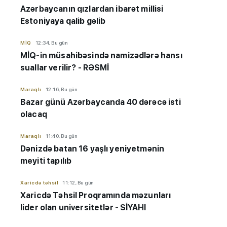
Azərbaycanın qızlardan ibarət millisi
Estoniyaya qalib gəlib
MİQ
12:34, Bu gün
MİQ-in müsahibəsində namizədlərə hansı
suallar verilir? - RƏSMİ
Maraqlı
12:16, Bu gün
Bazar günü Azərbaycanda 40 dərəcə isti
olacaq
Maraqlı
11:40, Bu gün
Dənizdə batan 16 yaşlı yeniyetmənin
meyiti tapılıb
Xaricdə təhsil
11:12, Bu gün
Xaricdə Təhsil Proqramında məzunları
lider olan universitetlər - SİYAHI