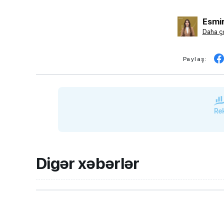
Esmir
Daha ço
Paylaş:
Rek
Digər xəbərlər