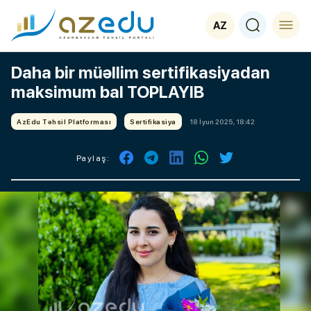
AZ
Daha bir müəllim sertifikasiyadan
maksimum bal TOPLAYIB
AzEdu Təhsil Platforması
Sertifikasiya
18 İyun 2025, 18:42
Paylaş: