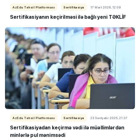
AzEdu Təhsil Platforması
Sertifikasiya
17 Mart 2026, 12:09
Sertifikasiyanın keçirilməsi ilə bağlı yeni TƏKLİF
AzEdu Təhsil Platforması
Sertifikasiya
23 Sentyabr 2025, 21:37
Sertifikasiyadan keçirmə vədi ilə müəllimlərdən
minlərlə pul mənimsədi