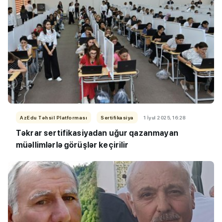
AzEdu Təhsil Platforması
Sertifikasiya
1 İyul 2025, 16:28
Təkrar sertifikasiyadan uğur qazanmayan
müəllimlərlə görüşlər keçirilir