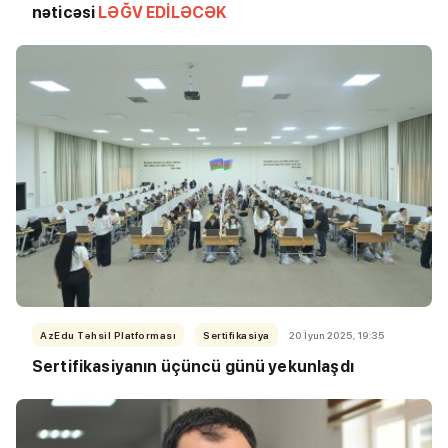
nəticəsi
LƏĞV EDİLƏCƏK
AzEdu Təhsil Platforması
Sertifikasiya
20 İyun 2025, 19:35
Sertifikasiyanın üçüncü günü yekunlaşdı