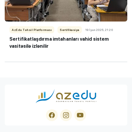
AzEdu Təhsil Platforması
Sertifikasiya
19 İyun 2025, 21:20
Sertifikatlaşdırma imtahanları vahid sistem
vasitəsilə izlənilir