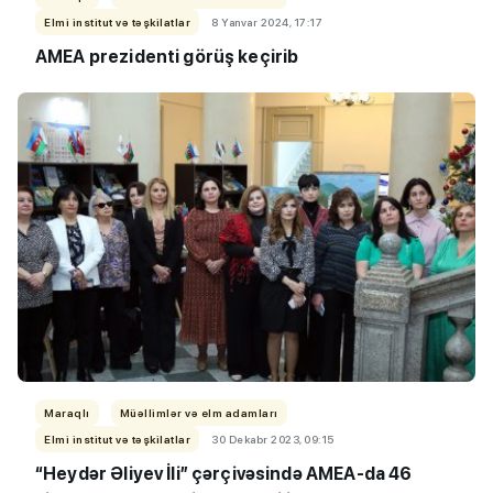
Elmi institut və təşkilatlar
8 Yanvar 2024, 17:17
AMEA prezidenti görüş keçirib
Maraqlı
Müəllimlər və elm adamları
Elmi institut və təşkilatlar
30 Dekabr 2023, 09:15
“Heydər Əliyev İli” çərçivəsində AMEA-da 46