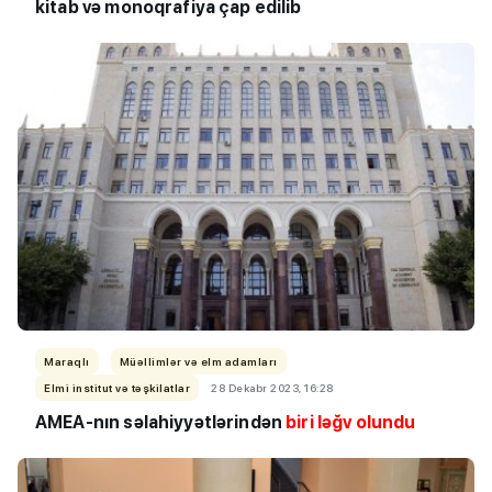
kitab və monoqrafiya çap edilib
Maraqlı
Müəllimlər və elm adamları
Elmi institut və təşkilatlar
28 Dekabr 2023, 16:28
AMEA-nın səlahiyyətlərindən
biri ləğv olundu