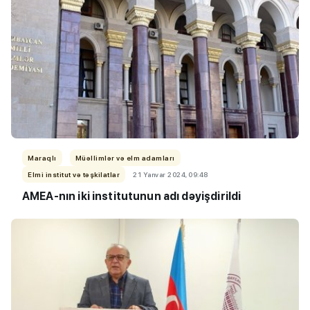
Maraqlı
Müəllimlər və elm adamları
Elmi institut və təşkilatlar
21 Yanvar 2024, 09:48
AMEA-nın iki institutunun adı dəyişdirildi