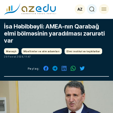
AZ
İsa Həbibbəyli: AMEA-nın Qarabağ
elmi bölməsinin yaradılması zərurəti
var
Maraqlı
Müəllimlər və elm adamları
Elmi institut və təşkilatlar
29 Fevral 2024, 11:47
Paylaş: