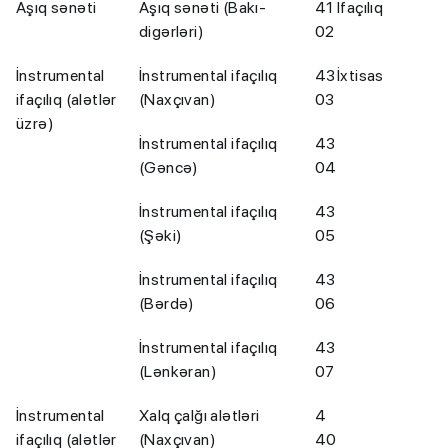
Aşıq sənəti
Aşıq sənəti (Bakı-
41
İfaçılıq
digərləri)
02
İnstrumental
İnstrumental ifaçılıq
43
İxtisas
ifaçılıq (alətlər
(Naxçıvan)
03
üzrə)
İnstrumental ifaçılıq
43
(Gəncə)
04
İnstrumental ifaçılıq
43
(Şəki)
05
İnstrumental ifaçılıq
43
(Bərdə)
06
İnstrumental ifaçılıq
43
(Lənkəran)
07
İnstrumental
Xalq çalğı alətləri
4
ifaçılıq (alətlər
(Naxçıvan)
40