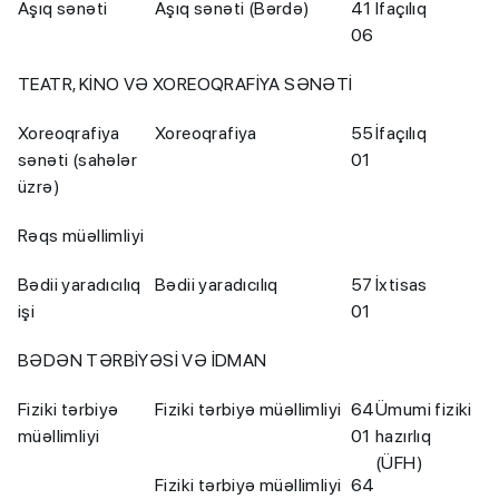
Aşıq sənəti
Aşıq sənəti (Bərdə)
41
İfaçılıq
06
TEATR, KİNO VƏ XOREOQRAFİYA SƏNƏTİ
Xoreoqrafiya
Xoreoqrafiya
55
İfaçılıq
sənəti (sahələr
01
üzrə)
Rəqs müəllimliyi
Bədii yaradıcılıq
Bədii yaradıcılıq
57
İxtisas
işi
01
BƏDƏN TƏRBİYƏSİ VƏ İDMAN
Fiziki tərbiyə
Fiziki tərbiyə müəllimliyi
64
Ümumi fiziki
müəllimliyi
01
hazırlıq
(ÜFH)
Fiziki tərbiyə müəllimliyi
64