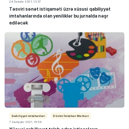
24 Dekabr 2021, 13:37
Təsviri sənət istiqaməti üzrə xüsusi qabiliyyət
imtahanlarında olan yeniliklər bu jurnalda nəşr
ediləcək
Qabiliyyət imtahanları
Dövlət İmtahan Mərkəzi
7 Sentyabr 2021, 16:59