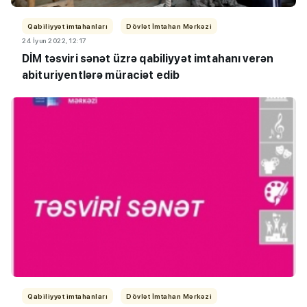
Qabiliyyət imtahanları
Dövlət İmtahan Mərkəzi
24 İyun 2022, 12:17
DİM təsviri sənət üzrə qabiliyyət imtahanı verən
abituriyentlərə müraciət edib
Qabiliyyət imtahanları
Dövlət İmtahan Mərkəzi