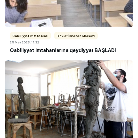
Qabiliyyət imtahanları
Dövlət İmtahan Mərkəzi
25 May 2023, 11:32
Qabiliyyət imtahanlarına qeydiyyat BAŞLADI