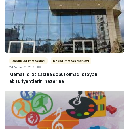
Qabiliyyət imtahanları
Dövlət İmtahan Mərkəzi
24 Avqust 2021, 10:00
Memarlıq ixtisasına qəbul olmaq istəyən
abituriyentlərin nəzərinə