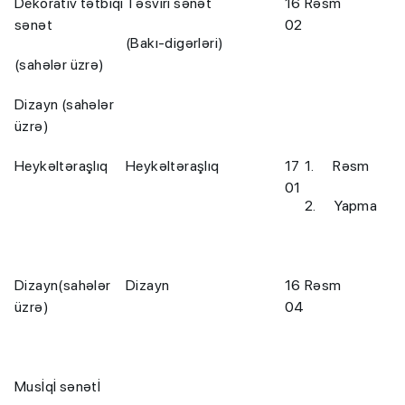
Dekorativ tətbiqi
Təsviri sənət
16
Rəsm
sənət
02
(Bakı-digərləri)
(sahələr üzrə)
Dizayn (sahələr
üzrə)
Heykəltəraşlıq
Heykəltəraşlıq
17
1. Rəsm
01
2. Yapma
Dizayn(sahələr
Dizayn
16
Rəsm
üzrə)
04
Musİqİ sənətİ