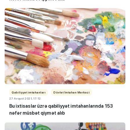
Qabiliyyət imtahanları
Dövlət İmtahan Mərkəzi
27 Avqust 2021, 17:12
Bu ixtisaslar üzrə qabiliyyət imtahanlarında 153
nəfər müsbət qiymət alıb