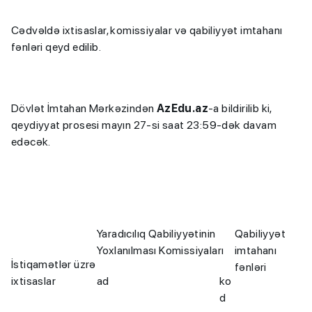
Cədvəldə ixtisaslar, komissiyalar və qabiliyyət imtahanı
fənləri qeyd edilib.
Dövlət İmtahan Mərkəzindən
AzEdu.az
-a bildirilib ki,
qeydiyyat prosesi mayın 27-si saat 23:59-dək davam
edəcək.
Yaradıcılıq Qabiliyyətinin
Qabiliyyət
Yoxlanılması Komissiyaları
imtahanı
İstiqamətlər üzrə
fənləri
ixtisaslar
ad
ko
d