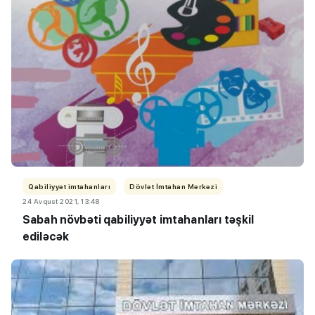
Qabiliyyət imtahanları
Dövlət İmtahan Mərkəzi
24 Avqust 2021, 13:48
Sabah növbəti qabiliyyət imtahanları təşkil
ediləcək