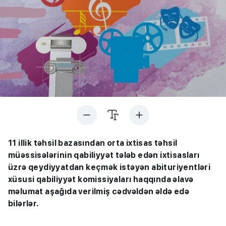
11 illik təhsil bazasından orta ixtisas təhsil
müəssisələrinin qabiliyyət tələb edən ixtisasları
üzrə qeydiyyatdan keçmək istəyən abituriyentləri
xüsusi qabiliyyət komissiyaları haqqında əlavə
məlumat aşağıda verilmiş cədvəldən əldə edə
bilərlər.