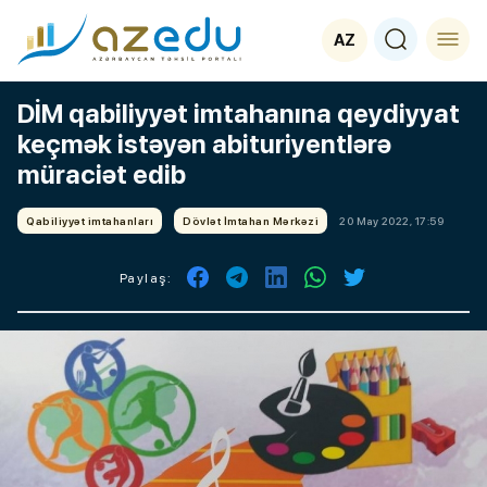
AZ
DİM qabiliyyət imtahanına qeydiyyat
keçmək istəyən abituriyentlərə
müraciət edib
Qabiliyyət imtahanları
Dövlət İmtahan Mərkəzi
20 May 2022, 17:59
Paylaş: