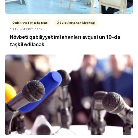
Qabiliyyət imtahanları
Dövlət İmtahan Mərkəzi
18 Avqust 2021, 11:12
Növbəti qabiliyyət imtahanları avqustun 19-da
təşkil ediləcək