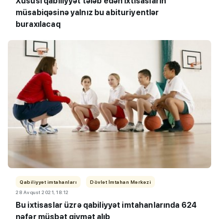
Xüsusi qabiliyyət tələb edən ixtisasların
müsabiqəsinə yalnız bu abituriyentlər
buraxılacaq
Qabiliyyət imtahanları
Dövlət İmtahan Mərkəzi
28 Avqust 2021, 18:12
Bu ixtisaslar üzrə qabiliyyət imtahanlarında 624
nəfər müsbət qiymət alıb