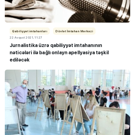
Qabiliyyət imtahanları
Dövlət İmtahan Mərkəzi
22 Avqust 2021, 11:27
Jurnalistika üzrə qabiliyyət imtahanının
nəticələri ilə bağlı onlayn apellyasiya təşkil
ediləcək