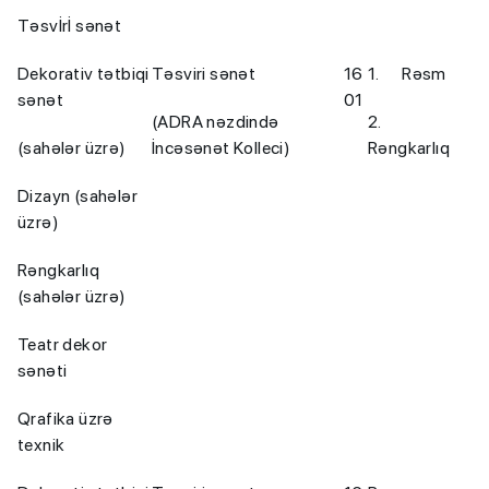
Təsvİrİ sənət
Dekorativ tətbiqi
Təsviri sənət
16
1. Rəsm
sənət
01
(ADRA nəzdində
2.
(sahələr üzrə)
İncəsənət Kolleci)
Rəngkarlıq
Dizayn (sahələr
üzrə)
Rəngkarlıq
(sahələr üzrə)
Teatr dekor
sənəti
Qrafika üzrə
texnik