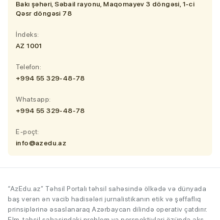
Bakı şəhəri, Səbail rayonu, Maqomayev 3 döngəsi, 1-ci
Qəsr döngəsi 78
İndeks:
AZ 1001
Telefon:
+994 55 329-48-78
Whatsapp:
+994 55 329-48-78
E-poçt:
info@azedu.az
“AzEdu.az” Təhsil Portalı təhsil sahəsində ölkədə və dünyada
baş verən ən vacib hadisələri jurnalistikanın etik və şəffaflıq
prinsiplərinə əsaslanaraq Azərbaycan dilində operativ çatdırır.
Elm-təhsil sahəsindəki problem və perspektivləri özündə əks