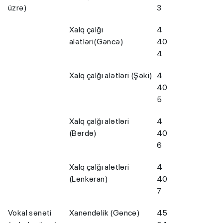
üzrə)
3
Xalq çalğı
4
alətləri(Gəncə)
40
4
Xalq çalğı alətləri (Şəki)
4
40
5
Xalq çalğı alətləri
4
(Bərdə)
40
6
Xalq çalğı alətləri
4
(Lənkəran)
40
7
Vokal sənəti
Xanəndəlik (Gəncə)
45