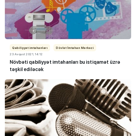
Qabiliyyət imtahanları
Dövlət İmtahan Mərkəzi
23 Avqust 2021, 14:12
Növbəti qabiliyyət imtahanları bu istiqamət üzrə
təşkil ediləcək