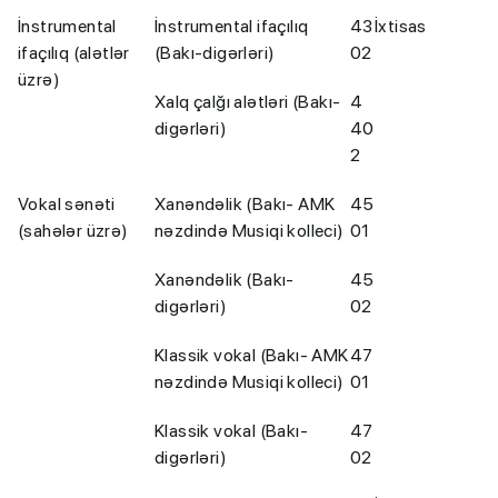
İnstrumental
İnstrumental ifaçılıq
43
İxtisas
ifaçılıq (alətlər
(Bakı-digərləri)
02
üzrə)
Xalq çalğı alətləri (Bakı-
4
digərləri)
40
2
Vokal sənəti
Xanəndəlik (Bakı- AMK
45
(sahələr üzrə)
nəzdində Musiqi kolleci)
01
Xanəndəlik (Bakı-
45
digərləri)
02
Klassik vokal (Bakı- AMK
47
nəzdində Musiqi kolleci)
01
Klassik vokal (Bakı-
47
digərləri)
02