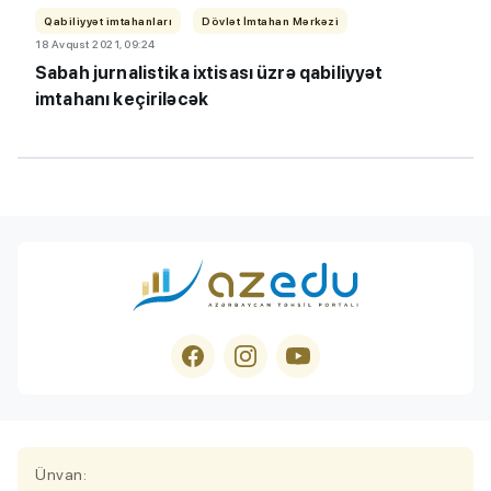
Qabiliyyət imtahanları
Dövlət İmtahan Mərkəzi
18 Avqust 2021, 09:24
Sabah jurnalistika ixtisası üzrə qabiliyyət
imtahanı keçiriləcək
Ünvan: