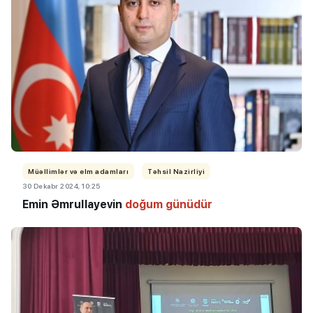
Müəllimlər və elm adamları
Təhsil Nazirliyi
30 Dekabr 2024, 10:25
Emin Əmrullayevin
doğum günüdür