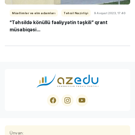
Müəllimlər və elm adamları
Təhsil Nazirliyi
9 Avqust 2023, 17:40
“Təhsildə könüllü fəaliyyətin təşkili” qrant
müsabiqəsi...
Ünvan: