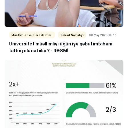
Müəllimlər və elm adamları
Təhsil Nazirliyi
30 May 2025, 09:11
Universitet müəllimliyi üçün işə qəbul imtahanı
tətbiq oluna bilər? - RƏSMİ