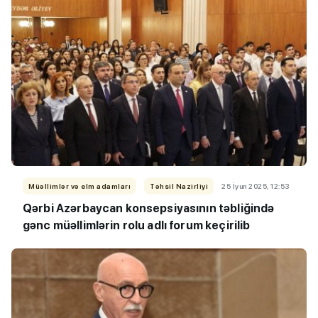
Müəllimlər və elm adamları
Təhsil Nazirliyi
25 İyun 2025, 12:53
Qərbi Azərbaycan konsepsiyasının təbliğində
gənc müəllimlərin rolu adlı forum keçirilib