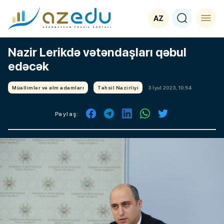
AZ
Nazir Lerikdə vətəndaşları qəbul
edəcək
Müəllimlər və elm adamları
Təhsil Nazirliyi
3 İyul 2023, 10:54
Paylaş: