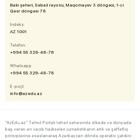
Bakı şəhəri, Səbail rayonu, Maqomayev 3 döngəsi, 1-ci
Qəsr döngəsi 78
İndeks:
AZ 1001
Telefon:
+994 55 329-48-78
Whatsapp:
+994 55 329-48-78
E-poçt:
info@azedu.az
“AzEdu.az” Təhsil Portalı təhsil sahəsində ölkədə və dünyada
baş verən ən vacib hadisələri jurnalistikanın etik və şəffaflıq
prinsiplərinə əsaslanaraq Azərbaycan dilində operativ çatdırır.