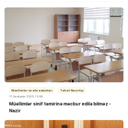
Müəllimlər və elm adamları
Təhsil Nazirliyi
11 Sentyabr 2025, 13:06
Müəllimlər sinif təmirinə məcbur edilə bilməz -
Nazir