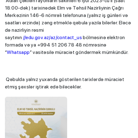
Adları çəkilən rayonların sakinləri 6 iyul 2023-cü il (saat
18:00-dək) tarixinədək Elm və Təhsil Nazirliyinin Çağrı
Mərkəzinin 146-6 nömrəli telefonuna (yalnız iş günləri və
saatları ərzində) zəng etməklə qəbula yazıla bilərlər. Eləcə
də nazirliyin rəsmi
saytının
//edu.gov.az/az/contact_us
bölməsinə elektron
formada və ya +994 51 206 78 48 nömrəsinə
“
Whatsapp
” vasitəsilə müraciət göndərmək mümkündür.
Qəbulda yalnız yuxarıda göstərilən tarixlərdə müraciət
etmiş şəxslər iştirak edə biləcəklər.