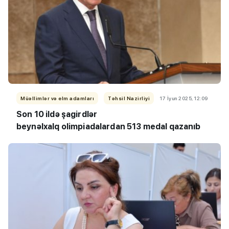
Müəllimlər və elm adamları
Təhsil Nazirliyi
17 İyun 2025, 12:09
Son 10 ildə şagirdlər
beynəlxalq olimpiadalardan 513 medal qazanıb