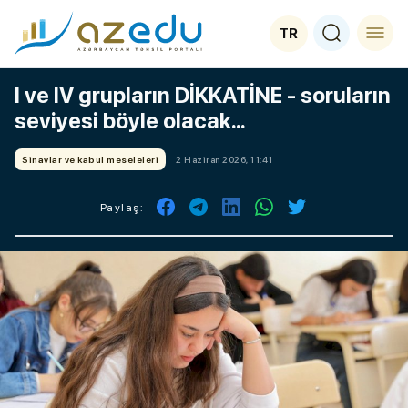
TR
I ve IV grupların DİKKATİNE - soruların
seviyesi böyle olacak...
Sinavlar ve kabul meseleleri
2 Haziran 2026, 11:41
Paylaş: