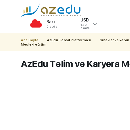
USD
Bakı
1.70
Clouds
0.00%
Ana Sayfa
AzEdu Təhsil Platforması
Sinavlar ve kabul
Mesleki eğitim
AzEdu Təlim və Karyera M