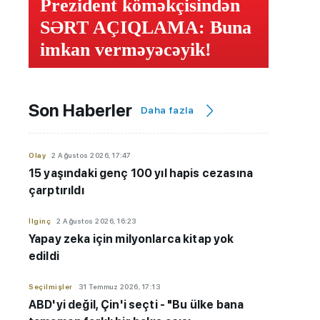
Prezident köməkçisindən
SƏRT AÇIQLAMA: Buna
imkan verməyəcəyik!
Son Haberler
Daha fazla
Olay
2 Ağustos 2026, 17:47
15 yaşındaki genç 100 yıl hapis cezasına
çarptırıldı
İlginç
2 Ağustos 2026, 16:23
Yapay zeka için milyonlarca kitap yok
edildi
Seçilmişler
31 Temmuz 2026, 17:13
ABD'yi değil, Çin'i seçti - "Bu ülke bana