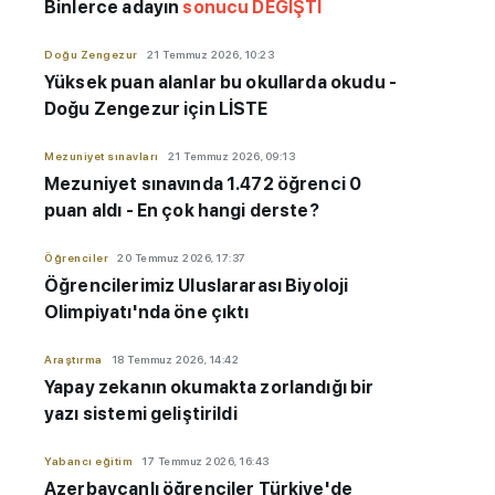
Binlerce adayın
sonucu DEĞİŞTİ
Doğu Zengezur
21 Temmuz 2026, 10:23
Yüksek puan alanlar bu okullarda okudu -
Doğu Zengezur için LİSTE
Mezuniyet sınavları
21 Temmuz 2026, 09:13
Mezuniyet sınavında 1.472 öğrenci 0
puan aldı - En çok hangi derste?
Öğrenciler
20 Temmuz 2026, 17:37
Öğrencilerimiz Uluslararası Biyoloji
Olimpiyatı'nda öne çıktı
Araştırma
18 Temmuz 2026, 14:42
Yapay zekanın okumakta zorlandığı bir
yazı sistemi geliştirildi
Yabancı eğitim
17 Temmuz 2026, 16:43
Azerbaycanlı öğrenciler Türkiye'de