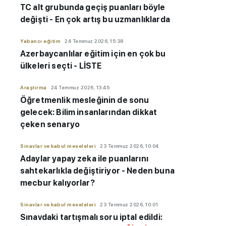
TC alt grubunda geçiş puanları böyle
değişti - En çok artış bu uzmanlıklarda
Yabancı eğitim
24 Temmuz 2026, 15:38
Azerbaycanlılar eğitim için en çok bu
ülkeleri seçti - LİSTE
Araştırma
24 Temmuz 2026, 13:45
Öğretmenlik mesleğinin de sonu
gelecek: Bilim insanlarından dikkat
çeken senaryo
Sinavlar ve kabul meseleleri
23 Temmuz 2026, 10:04
Adaylar yapay zeka ile puanlarını
sahtekarlıkla değiştiriyor - Neden buna
mecbur kalıyorlar?
Sinavlar ve kabul meseleleri
23 Temmuz 2026, 10:01
Sınavdaki tartışmalı soru iptal edildi: