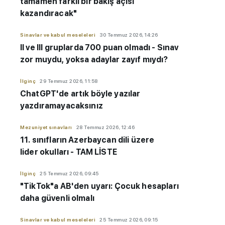
tamamen farklı bir bakış açısı
kazandıracak"
Sinavlar ve kabul meseleleri
30 Temmuz 2026, 14:26
II ve III gruplarda 700 puan olmadı - Sınav
zor muydu, yoksa adaylar zayıf mıydı?
İlginç
29 Temmuz 2026, 11:58
ChatGPT'de artık böyle yazılar
yazdıramayacaksınız
Mezuniyet sınavları
28 Temmuz 2026, 12:46
11. sınıfların Azerbaycan dili üzere
lider okulları - TAM LİSTE
İlginç
25 Temmuz 2026, 09:45
"TikTok"a AB'den uyarı: Çocuk hesapları
daha güvenli olmalı
Sinavlar ve kabul meseleleri
25 Temmuz 2026, 09:15