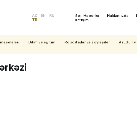
AZ
EN
RU
Son Haberler
Hakkımızda
TR
İletişim
 meseleleri
Bilim ve eğitim
Röportajlar ve söyleşiler
AzEdu Tv
ərkəzi