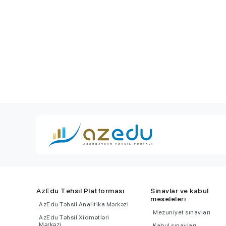
Yapay zeka için 
kitap yok edildi
AzEdu Təhsil Platforması
Sinavlar ve kabul
meseleleri
AzEdu Təhsil Analitika Mərkəzi
Mezuniyet sınavları
AzEdu Təhsil Xidmətləri
Mərkəzi
Kabul sınavları