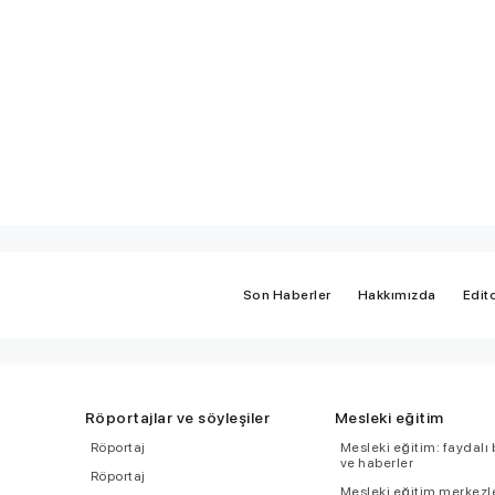
milyonlarca
olmadı - Sınav zor muydu,
yoksa adaylar zayıf mıydı?
Son Haberler
Hakkımızda
Edito
Röportajlar ve söyleşiler
Mesleki eğitim
Röportaj
Mesleki eğitim: faydalı b
ve haberler
Röportaj
Mesleki eğitim merkezle