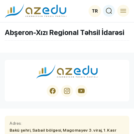
TR
Abşeron-Xızı Regional Təhsil İdarəsi
Adres:
Bakü şehri, Sabail bölgesi, Magomayev 3. viraj, 1. Kasr