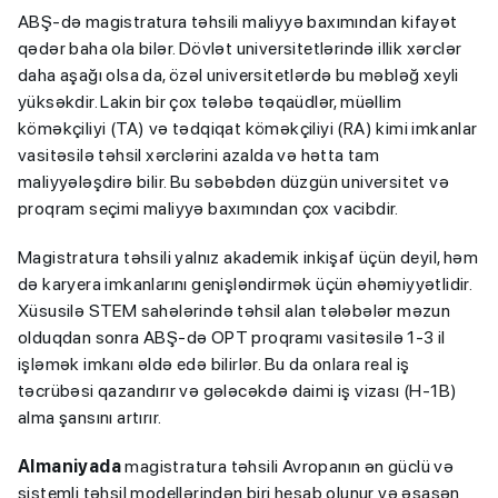
ABŞ-də magistratura təhsili maliyyə baxımından kifayət
qədər baha ola bilər. Dövlət universitetlərində illik xərclər
daha aşağı olsa da, özəl universitetlərdə bu məbləğ xeyli
yüksəkdir. Lakin bir çox tələbə təqaüdlər, müəllim
köməkçiliyi (TA) və tədqiqat köməkçiliyi (RA) kimi imkanlar
vasitəsilə təhsil xərclərini azalda və hətta tam
maliyyələşdirə bilir. Bu səbəbdən düzgün universitet və
proqram seçimi maliyyə baxımından çox vacibdir.
Magistratura təhsili yalnız akademik inkişaf üçün deyil, həm
də karyera imkanlarını genişləndirmək üçün əhəmiyyətlidir.
Xüsusilə STEM sahələrində təhsil alan tələbələr məzun
olduqdan sonra ABŞ-də OPT proqramı vasitəsilə 1-3 il
işləmək imkanı əldə edə bilirlər. Bu da onlara real iş
təcrübəsi qazandırır və gələcəkdə daimi iş vizası (H-1B)
alma şansını artırır.
Almaniyada
magistratura təhsili Avropanın ən güclü və
sistemli təhsil modellərindən biri hesab olunur və əsasən