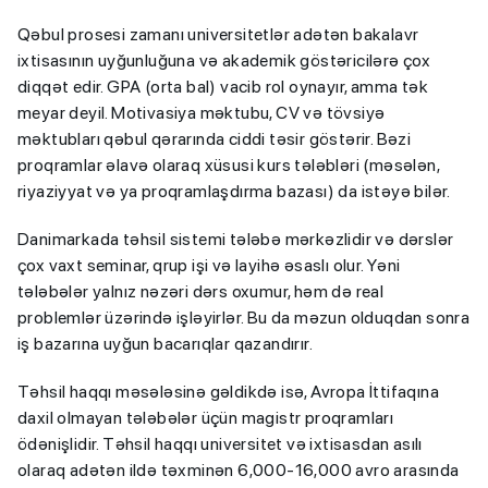
Qəbul prosesi zamanı universitetlər adətən bakalavr
ixtisasının uyğunluğuna və akademik göstəricilərə çox
diqqət edir. GPA (orta bal) vacib rol oynayır, amma tək
meyar deyil. Motivasiya məktubu, CV və tövsiyə
məktubları qəbul qərarında ciddi təsir göstərir. Bəzi
proqramlar əlavə olaraq xüsusi kurs tələbləri (məsələn,
riyaziyyat və ya proqramlaşdırma bazası) da istəyə bilər.
Danimarkada təhsil sistemi tələbə mərkəzlidir və dərslər
çox vaxt seminar, qrup işi və layihə əsaslı olur. Yəni
tələbələr yalnız nəzəri dərs oxumur, həm də real
problemlər üzərində işləyirlər. Bu da məzun olduqdan sonra
iş bazarına uyğun bacarıqlar qazandırır.
Təhsil haqqı məsələsinə gəldikdə isə, Avropa İttifaqına
daxil olmayan tələbələr üçün magistr proqramları
ödənişlidir. Təhsil haqqı universitet və ixtisasdan asılı
olaraq adətən ildə təxminən 6,000-16,000 avro arasında