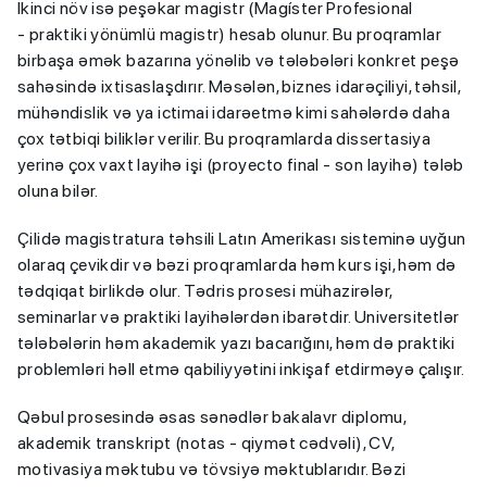
İkinci növ isə peşəkar magistr (Magíster Profesional
- praktiki yönümlü magistr) hesab olunur. Bu proqramlar
birbaşa əmək bazarına yönəlib və tələbələri konkret peşə
sahəsində ixtisaslaşdırır. Məsələn, biznes idarəçiliyi, təhsil,
mühəndislik və ya ictimai idarəetmə kimi sahələrdə daha
çox tətbiqi biliklər verilir. Bu proqramlarda dissertasiya
yerinə çox vaxt layihə işi (proyecto final - son layihə) tələb
oluna bilər.
Çilidə magistratura təhsili Latın Amerikası sisteminə uyğun
olaraq çevikdir və bəzi proqramlarda həm kurs işi, həm də
tədqiqat birlikdə olur. Tədris prosesi mühazirələr,
seminarlar və praktiki layihələrdən ibarətdir. Universitetlər
tələbələrin həm akademik yazı bacarığını, həm də praktiki
problemləri həll etmə qabiliyyətini inkişaf etdirməyə çalışır.
Qəbul prosesində əsas sənədlər bakalavr diplomu,
akademik transkript (notas - qiymət cədvəli), CV,
motivasiya məktubu və tövsiyə məktublarıdır. Bəzi