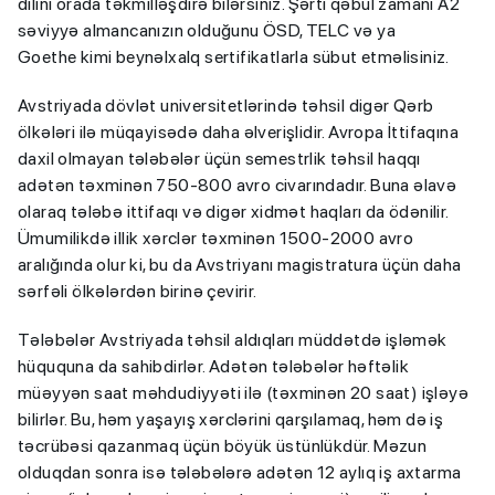
dilini orada təkmilləşdirə bilərsiniz. Şərti qəbul zamanı A2
səviyyə almancanızın olduğunu ÖSD, TELC və ya
Goethe kimi beynəlxalq sertifikatlarla sübut etməlisiniz.
Avstriyada dövlət universitetlərində təhsil digər Qərb
ölkələri ilə müqayisədə daha əlverişlidir. Avropa İttifaqına
daxil olmayan tələbələr üçün semestrlik təhsil haqqı
adətən təxminən 750-800 avro civarındadır. Buna əlavə
olaraq tələbə ittifaqı və digər xidmət haqları da ödənilir.
Ümumilikdə illik xərclər təxminən 1500-2000 avro
aralığında olur ki, bu da Avstriyanı magistratura üçün daha
sərfəli ölkələrdən birinə çevirir.
Tələbələr Avstriyada təhsil aldıqları müddətdə işləmək
hüququna da sahibdirlər. Adətən tələbələr həftəlik
müəyyən saat məhdudiyyəti ilə (təxminən 20 saat) işləyə
bilirlər. Bu, həm yaşayış xərclərini qarşılamaq, həm də iş
təcrübəsi qazanmaq üçün böyük üstünlükdür. Məzun
olduqdan sonra isə tələbələrə adətən 12 aylıq iş axtarma