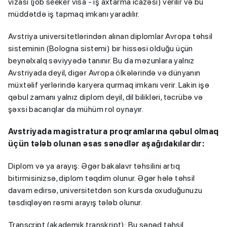
vizası (job seeker visa - iş axtarma icazəsi) verilir və bu
müddətdə iş tapmaq imkanı yaradılır.
Avstriya universitetlərindən alınan diplomlar Avropa təhsil
sisteminin (Bologna sistemi) bir hissəsi olduğu üçün
beynəlxalq səviyyədə tanınır. Bu da məzunlara yalnız
Avstriyada deyil, digər Avropa ölkələrində və dünyanın
müxtəlif yerlərində karyera qurmaq imkanı verir. Lakin işə
qəbul zamanı yalnız diplom deyil, dil bilikləri, təcrübə və
şəxsi bacarıqlar da mühüm rol oynayır.
Avstriyada magistratura proqramlarına qəbul olmaq
üçün tələb olunan əsas sənədlər aşağıdakılardır:
Diplom və ya arayış: Əgər bakalavr təhsilini artıq
bitirmisinizsə, diplom təqdim olunur. Əgər hələ təhsil
davam edirsə, universitetdən son kursda oxuduğunuzu
təsdiqləyən rəsmi arayış tələb olunur.
Transcript (akademik transkript): Bu sənəd təhsil