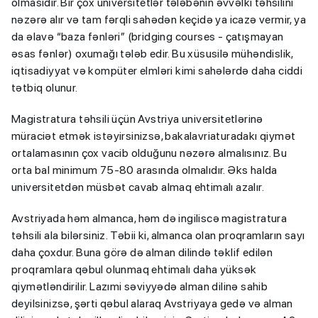
olmasıdır. Bir çox universitetlər tələbənin əvvəlki təhsilini
nəzərə alır və tam fərqli sahədən keçidə ya icazə vermir, ya
da əlavə “baza fənləri” (bridging courses - çatışmayan
əsas fənlər) oxumağı tələb edir. Bu xüsusilə mühəndislik,
iqtisadiyyat və kompüter elmləri kimi sahələrdə daha ciddi
tətbiq olunur.
Magistratura təhsili üçün Avstriya universitetlərinə
müraciət etmək istəyirsinizsə, bakalavriaturadakı qiymət
ortalamasının çox vacib olduğunu nəzərə almalısınız. Bu
orta bal minimum 75-80 arasında olmalıdır. Əks halda
universitetdən müsbət cavab almaq ehtimalı azalır.
Avstriyada həm almanca, həm də ingiliscə magistratura
təhsili ala bilərsiniz. Təbii ki, almanca olan proqramların sayı
daha çoxdur. Buna görə də alman dilində təklif edilən
proqramlara qəbul olunmaq ehtimalı daha yüksək
qiymətləndirilir. Lazımi səviyyədə alman dilinə sahib
deyilsinizsə, şərti qəbul alaraq Avstriyaya gedə və alman