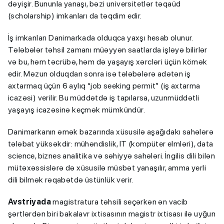
dəyişir. Bununla yanaşı, bəzi universitetlər təqaüd
(scholarship) imkanları da təqdim edir.
İş imkanları Danimarkada olduqca yaxşı hesab olunur.
Tələbələr təhsil zamanı müəyyən saatlarda işləyə bilirlər
və bu, həm təcrübə, həm də yaşayış xərcləri üçün kömək
edir. Məzun olduqdan sonra isə tələbələrə adətən iş
axtarmaq üçün 6 aylıq “job seeking permit” (iş axtarma
icazəsi) verilir. Bu müddətdə iş tapılarsa, uzunmüddətli
yaşayış icazəsinə keçmək mümkündür.
Danimarkanın əmək bazarında xüsusilə aşağıdakı sahələrə
tələbat yüksəkdir: mühəndislik, IT (kompüter elmləri), data
science, biznes analitika və səhiyyə sahələri. İngilis dili bilən
mütəxəssislərə də xüsusilə müsbət yanaşılır, amma yerli
dili bilmək rəqabətdə üstünlük verir.
Avstriyada
magistratura təhsili seçərkən ən vacib
şərtlərdən biri bakalavr ixtisasının magistr ixtisası ilə uyğun