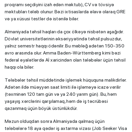
proqramı seçdiyini izah edən məktub), CV və tövsiyə 
məktubları tələb olunur. Bəzi ixtisaslarda əlavə olaraq GRE 
və ya xüsusi testlər də istənilə bilər.
Almaniyada təhsil haqları da çox ölkəyə nisbətən aşağıdır. 
Dövlət universitetlərinin əksəriyyətində təhsil pulsuzdur, 
yalnız semestr haqqı ödənilir. Bu məbləğ adətən 150-350 
avro arasında olur. Amma Baden-Württemberg kimi bəzi 
federal əyalətlərdə Aİ xaricindən olan tələbələr üçün təhsil 
haqqı ola bilər.
Tələbələr təhsil müddətində işləmək hüququna malikdirlər. 
Adətən ildə müəyyən saat limiti ilə işləməyə icazə verilir 
(təxminən 120 tam gün və ya 240 yarım gün). Bu, həm 
yaşayış xərclərini qarşılamaq, həm də iş təcrübəsi 
qazanmaq üçün böyük üstünlükdür.
Məzun olduqdan sonra Almaniyada qalmaq üçün 
tələbələrə 18 aya qədər iş axtarma vizası (Job Seeker Visa 