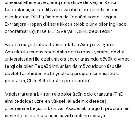
universitetlər əlavə olaraq müsahibə də keçirir. Xarici
tələbələr üçün isə dil tələbi vacibdir: proqramlar ispan
dilindədirsə DELE (Diploma de Español como Lengua
Extranjera - ispan dili sertifikatı) tələb oluna bilər, ingiliscə
proqramlar üçün isə IELTS və ya TOEFL qəbul edilir.
Burada magistratura təhsili adətən Avropa və Şimali
Amerika ilə müqayisədə daha sərfəli sayılır, amma dövlət
universitetləri ilə özəl universitetlər arasında böyük qiymət
fərqi ola bilər. Təqaüd imkanları da mövcuddur, xüsusilə
dövlət tərəfindən və beynəlxalq proqramlar vasitəsilə
(məsələn, Chile Scholarship proqramları).
Magistraturanı bitirən tələbələr üçün doktorantura (PhD -
elmi tədqiqat üzrə ən yüksək akademik dərəcə)
proqramına keçid imkanı var. Akademik magistr proqramları
xüsusilə bu mərhələ üçün hazırlıq rolunu oynayır.