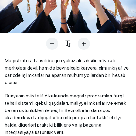
Magistratura təhsili bu gün yalnız ali təhsilin növbəti
mərhələsi deyil, həm də beynəlxalq karyera, elmi inkişaf və
xaricdə iş imkanlarına aparan mühüm yollardan biri hesab
olunur.
Dünyanın müxtəlif ölkələrində magistr proqramları fərqli
təhsil sistemi, qəbul qaydaları, maliyyə imkanları və əmək
bazarı üstünlükləri ilə seçilir. Bəzi ölkələr daha çox
akademik və tədqiqat yönümlü proqramlar təklif etdiyi
halda, digərləri praktiki biliklərə və iş bazarına
inteqrasiyaya üstünlük verir.