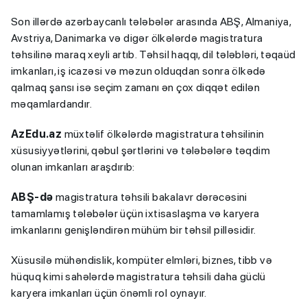
Son illərdə azərbaycanlı tələbələr arasında ABŞ, Almaniya,
Avstriya, Danimarka və digər ölkələrdə magistratura
təhsilinə maraq xeyli artıb. Təhsil haqqı, dil tələbləri, təqaüd
imkanları, iş icazəsi və məzun olduqdan sonra ölkədə
qalmaq şansı isə seçim zamanı ən çox diqqət edilən
məqamlardandır.
AzEdu.az
müxtəlif ölkələrdə magistratura təhsilinin
xüsusiyyətlərini, qəbul şərtlərini və tələbələrə təqdim
olunan imkanları araşdırıb:
ABŞ-də
magistratura təhsili bakalavr dərəcəsini
tamamlamış tələbələr üçün ixtisaslaşma və karyera
imkanlarını genişləndirən mühüm bir təhsil pilləsidir.
Xüsusilə mühəndislik, kompüter elmləri, biznes, tibb və
hüquq kimi sahələrdə magistratura təhsili daha güclü
karyera imkanları üçün önəmli rol oynayır.