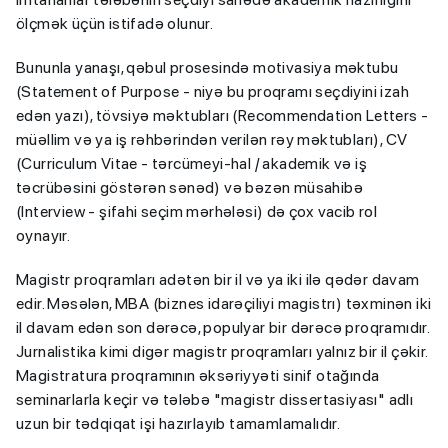
ölçmək üçün istifadə olunur.
Bununla yanaşı, qəbul prosesində motivasiya məktubu
(Statement of Purpose - niyə bu proqramı seçdiyini izah
edən yazı), tövsiyə məktubları (Recommendation Letters -
müəllim və ya iş rəhbərindən verilən rəy məktubları), CV
(Curriculum Vitae - tərcümeyi-hal / akademik və iş
təcrübəsini göstərən sənəd) və bəzən müsahibə
(Interview - şifahi seçim mərhələsi) də çox vacib rol
oynayır.
Magistr proqramları adətən bir il və ya iki ilə qədər davam
edir. Məsələn, MBA (biznes idarəçiliyi magistrı) təxminən iki
il davam edən son dərəcə, populyar bir dərəcə proqramıdır.
Jurnalistika kimi digər magistr proqramları yalnız bir il çəkir.
Magistratura proqramının əksəriyyəti sinif otağında
seminarlarla keçir və tələbə "magistr dissertasiyası" adlı
uzun bir tədqiqat işi hazırlayıb tamamlamalıdır.