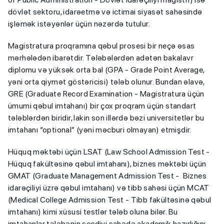
dövlət sektoru, idarəetmə və ictimai siyasət sahəsində
işləmək istəyənlər üçün nəzərdə tutulur.
Magistratura proqramına qəbul prosesi bir neçə əsas
mərhələdən ibarətdir. Tələbələrdən adətən bakalavr
diplomu və yüksək orta bal (GPA - Grade Point Average,
yəni orta qiymət göstəricisi) tələb olunur. Bundan əlavə,
GRE (Graduate Record Examination - Magistratura üçün
ümumi qəbul imtahanı) bir çox proqram üçün standart
tələblərdən biridir, lakin son illərdə bəzi universitetlər bu
imtahanı “optional” (yəni məcburi olmayan) etmişdir.
Hüquq məktəbi üçün LSAT (Law School Admission Test -
Hüquq fakültəsinə qəbul imtahanı), biznes məktəbi üçün
GMAT (Graduate Management Admission Test - Biznes
idarəçiliyi üzrə qəbul imtahanı) və tibb sahəsi üçün MCAT
(Medical College Admission Test - Tibb fakültəsinə qəbul
imtahanı) kimi xüsusi testlər tələb oluna bilər. Bu
imtahanlar tələbənin seçdiyi sahədə akademik hazırlığını