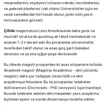
məqsədləriniz, seçdiyiniz ixtisasın səbəbi, təcrübələriniz
və gələcək planlarınız izah olunur. Universitetlər üçün ən
vacib sənədlərdən biri hesab olunur, çünki sizin şəxsi
motivasiyanızı göstərir.
Çilidə
magistratura Latın Amerikasında daha çevik və
müxtəlif strukturda qurulmuş ali təhsil mərhələsidir və
əsasən 1-2 il davam edir. Bu proqramlar universitetlər
tərəfindən təklif olunur və əsas giriş şərti bakalavr
dərəcəsi və ya ona uyğun peşə dərəcəsidir.
Bu ölkədə magistr proqramları iki əsas istiqamətə bölünür.
Akademik magistr (Magíster Académico - elmi yönümlü
magistr) daha çox tədqiqat, nəzəri bilik və elmi
araşdırmaya fokuslanır. Bu tip proqramlar tələbələri
doktorantura (Doctorado - PhD səviyyəsi) üçün hazırlayır.
Burada tələbələr adətən elmi məqalələr yazır, araşdırma
layihələri aparır və sonda dissertasiya müdafiə edirlər.