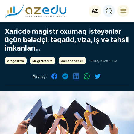
AZ
Xaricdə magistr oxumaq istəyənlər
üçün bələdçi: təqaüd, viza, iş və təhsil
imkanları...
Araşdırma
Magistratura
Xaricdə təhsil
12 May 2026, 11:02
Paylaş: