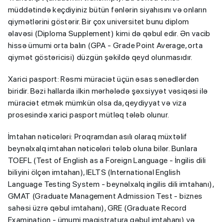
müddətində keçdiyiniz bütün fənlərin siyahısını və onların
qiymətlərini göstərir. Bir çox universitet bunu diplom
əlavəsi (Diploma Supplement) kimi də qəbul edir. Ən vacib
hissə ümumi orta balın (GPA - Grade Point Average, orta
qiymət göstəricisi) düzgün şəkildə qeyd olunmasıdır.
Xarici pasport: Rəsmi müraciət üçün əsas sənədlərdən
biridir. Bəzi hallarda ilkin mərhələdə şəxsiyyət vəsiqəsi ilə
müraciət etmək mümkün olsa da, qeydiyyat və viza
prosesində xarici pasport mütləq tələb olunur.
İmtahan nəticələri: Proqramdan asılı olaraq müxtəlif
beynəlxalq imtahan nəticələri tələb oluna bilər. Bunlara
TOEFL (Test of English as a Foreign Language - İngilis dili
biliyini ölçən imtahan), IELTS (International English
Language Testing System - beynəlxalq ingilis dili imtahanı),
GMAT (Graduate Management Admission Test - biznes
sahəsi üzrə qəbul imtahanı), GRE (Graduate Record
Examination - ümumi magistratura qəbul imtahanı) və