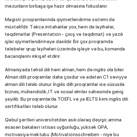
məzunların birbaşa işə hazır olmasına fokuslanır.
Magistr proqramlarında qiymətləndirmə sistemi də 
müxtəlifdir. Təkcə imtahanlar yox, həm də layihələr, 
təqdimatlar (Presentation - çıxış və təqdimat) və yazılı 
işlər qiymətləndirməyə daxildir. Bir çox proqramda 
tələbələr qrup layihələri üzərində işləyir və bu, komanda 
bacarıqlarını inkişaf etdirir.
Almaniyada təhsil dili həm alman, həm də ingilis ola bilər. 
Alman dilli proqramlar daha çoxdur və adətən C1 səviyyə 
alman dili tələb olunur. İngilis dilli proqramlar isə xüsusilə 
biznes, mühəndislik, IT və sosial elmlər sahəsində geniş 
yayılıb. Bu proqramlarda TOEFL və ya IELTS kimi ingilis dili 
sertifikatları tələb olunur.
Qəbul şərtləri universitetdən asılı olaraq dəyişir, amma 
əsasən bakalavr ixtisas uyğunluğu, yüksək GPA, 
motivasiya məktubu (Motivationsschreiben - niyə bu 