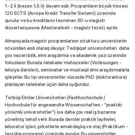
1–2 il (bəzən 1,5 il) davam edir. Proqramların böyük hissəsi
120 ECTS (Avropa Kredit Transfer Sistemi) üzərində
qurulur və bu kreditlərin təxminən 30-u magistr
dissertasiyasına (Masterarbeit - magistr tezisi) ayrılır.
Almaniyada magistr proqramlarının strukturu universitetin
növündən asılı olaraq dəyişir. Tədqiqat universitetləri daha
çox nəzəri bilik, elmi araşdırma və akademik yazı üzərində
fokuslanır. Burada tələbələr mühazirələr (Vorlesungen -
leksiya dərsləri), seminarlar və müstəqil elmi araşdırmalarla
işləyirlər. Bu tip universitetlər xüsusilə PhD (doktorantura)
planlayan tələbələr üçün daha uyğundur.
Tətbiqi Elmlər Universitetləri (Fachhochschule /
Hochschule für angewandte Wissenschaften - “praktiki
yönümlü universitetlər”) isə daha çox real iş bazarına
yönəlmiş təhsil verir. Burada dərslər praktik layihələr,
laborator işləri, şirkətlərlə əməkdaşlıq və staj (Praktikum -
təcrübə proqramı) üzərində qurulur. Bu universitetlər