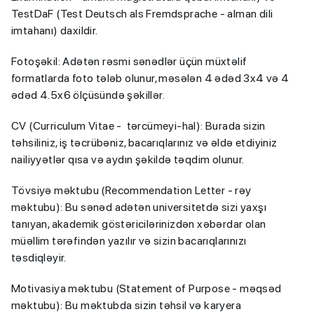
TestDaF (Test Deutsch als Fremdsprache - alman dili
imtahanı) daxildir.
Fotoşəkil: Adətən rəsmi sənədlər üçün müxtəlif
formatlarda foto tələb olunur, məsələn 4 ədəd 3x4 və 4
ədəd 4.5x6 ölçüsündə şəkillər.
CV (Curriculum Vitae - tərcümeyi-hal): Burada sizin
təhsiliniz, iş təcrübəniz, bacarıqlarınız və əldə etdiyiniz
nailiyyətlər qısa və aydın şəkildə təqdim olunur.
Tövsiyə məktubu (Recommendation Letter - rəy
məktubu): Bu sənəd adətən universitetdə sizi yaxşı
tanıyan, akademik göstəricilərinizdən xəbərdar olan
müəllim tərəfindən yazılır və sizin bacarıqlarınızı
təsdiqləyir.
Motivasiya məktubu (Statement of Purpose - məqsəd
məktubu): Bu məktubda sizin təhsil və karyera