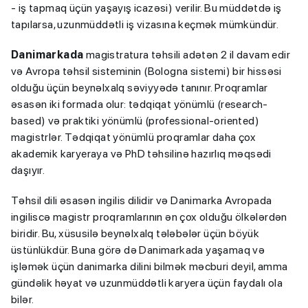
- iş tapmaq üçün yaşayış icazəsi) verilir. Bu müddətdə iş 
tapılarsa, uzunmüddətli iş vizasına keçmək mümkündür.
Danimarkada
magistratura təhsili adətən 2 il davam edir
və Avropa təhsil sisteminin (Bologna sistemi) bir hissəsi
olduğu üçün beynəlxalq səviyyədə tanınır. Proqramlar
əsasən iki formada olur: tədqiqat yönümlü (research-
based) və praktiki yönümlü (professional-oriented)
magistrlər. Tədqiqat yönümlü proqramlar daha çox
akademik karyeraya və PhD təhsilinə hazırlıq məqsədi
daşıyır.
Təhsil dili əsasən ingilis dilidir və Danimarka Avropada
ingiliscə magistr proqramlarının ən çox olduğu ölkələrdən
biridir. Bu, xüsusilə beynəlxalq tələbələr üçün böyük
üstünlükdür. Buna görə də Danimarkada yaşamaq və
işləmək üçün danimarka dilini bilmək məcburi deyil, amma
gündəlik həyat və uzunmüddətli karyera üçün faydalı ola
bilər.