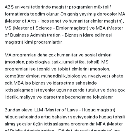
ABŞ universitetlərində magistr proqramları müxtəlif
formatlarda təqdim olunur. Ən geniş yayılmış dərəcələr MA
(Master of Arts - İncəsənət və humanitar elmlər magistrı),
MS (Master of Science - Elmlər magistrı) və MBA (Master
of Business Administration - Biznesin idarə edilməsi
magistrı) kimi proqramlardır.
MA proqramları daha çox humanitar və sosial elmləri
(məsələn, psixologiya, tarix, jurnalistika, təhsil), MS
proqramları isə texniki və təbiət elmlərini (məsələn,
kompüter elmləri, mühəndislik, biologiya, riyaziyyat) əhatə
edir. MBA isə biznes və idarəetmə sahəsində
ixtisaslaşmaq istəyənlər üçün nəzərdə tutulur və daha çox
liderlik, maliyyə və idarəetmə bacarıqlarına fokuslanır.
Bundan əlavə, LLM (Master of Laws - Hüquq magistrı)
hüquq sahəsində artıq bakalavr səviyyəsində hüquq təhsili
almış şəxslər üçün ixtisaslaşma proqramıdır. MPA (Master
of Public Administration - Dövlət idarəçiliyi magistrı) isə