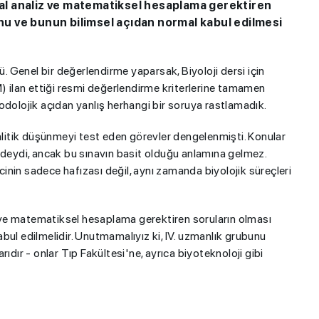
ksal analiz ve matematiksel hesaplama gerektiren
u ve bunun bilimsel açıdan normal kabul edilmesi
ü. Genel bir değerlendirme yaparsak, Biyoloji dersi için
) ilan ettiği resmi değerlendirme kriterlerine tamamen
odolojik açıdan yanlış herhangi bir soruya rastlamadık.
alitik düşünmeyi test eden görevler dengelenmişti. Konular
ndeydi, ancak bu sınavın basit olduğu anlamına gelmez.
ncinin sadece hafızası değil, aynı zamanda biyolojik süreçleri
iz ve matematiksel hesaplama gerektiren soruların olması
ul edilmelidir. Unutmamalıyız ki, IV. uzmanlık grubunu
ıdır - onlar Tıp Fakültesi'ne, ayrıca biyoteknoloji gibi