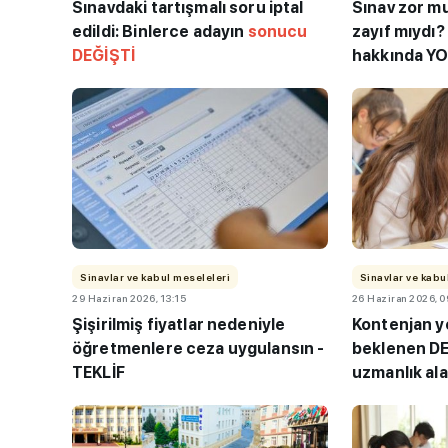
Sınavdaki tartışmalı soru iptal
Sınav zor mu
edildi: Binlerce adayın
sonucu
zayıf mıydı?
DEĞİŞTİ
hakkında Y
Yüksek Lisans iç
tercih edilen 5 ü
LİSTE
Sinavlar ve kabul meseleleri
Sinavlar ve kabu
29 Haziran 2026, 13:15
26 Haziran 2026, 0
Şişirilmiş fiyatlar nedeniyle
Kontenjan yer
öğretmenlere ceza uygulansın -
beklenen DE
TEKLİF
uzmanlık ala