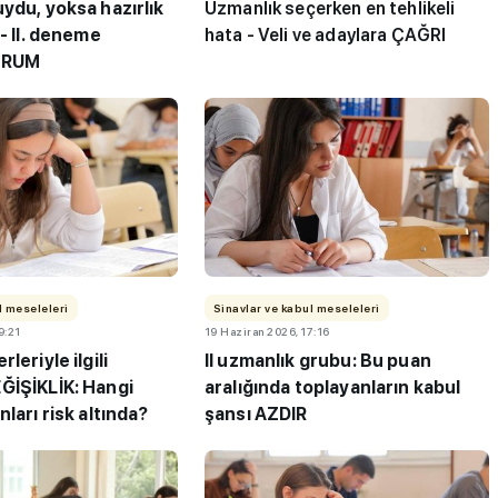
ydu, yoksa hazırlık
Uzmanlık seçerken en tehlikeli
 - II. deneme
hata - Veli ve adaylara ÇAĞRI
ORUM
in en az
ABD'yi değil, Çin'i seçti - "B
niversite -
ülke bana tamamen farklı bi
bakış açısı kazandıracak"
l meseleleri
Sinavlar ve kabul meseleleri
9:21
19 Haziran 2026, 17:16
leriyle ilgili
II uzmanlık grubu: Bu puan
ĞİŞİKLİK: Hangi
aralığında toplayanların kabul
nları risk altında?
şansı AZDIR