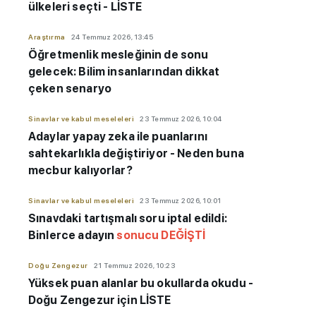
ülkeleri seçti - LİSTE
Araştırma
24 Temmuz 2026, 13:45
Öğretmenlik mesleğinin de sonu
gelecek: Bilim insanlarından dikkat
çeken senaryo
Sinavlar ve kabul meseleleri
23 Temmuz 2026, 10:04
Adaylar yapay zeka ile puanlarını
sahtekarlıkla değiştiriyor - Neden buna
mecbur kalıyorlar?
Sinavlar ve kabul meseleleri
23 Temmuz 2026, 10:01
Sınavdaki tartışmalı soru iptal edildi:
Binlerce adayın
sonucu DEĞİŞTİ
Doğu Zengezur
21 Temmuz 2026, 10:23
Yüksek puan alanlar bu okullarda okudu -
Doğu Zengezur için LİSTE