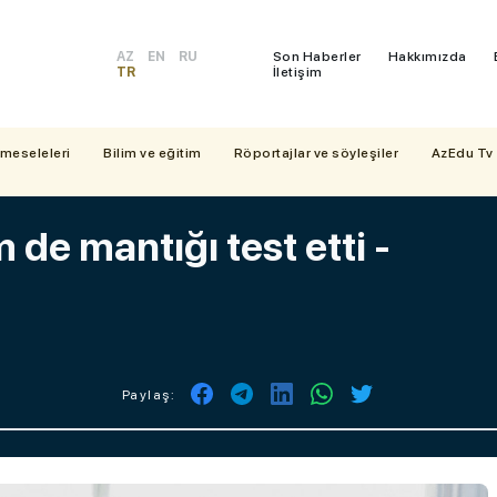
AZ
EN
RU
Son Haberler
Hakkımızda
TR
İletişim
 meseleleri
Bilim ve eğitim
Röportajlar ve söyleşiler
AzEdu Tv
de mantığı test etti -
Paylaş: