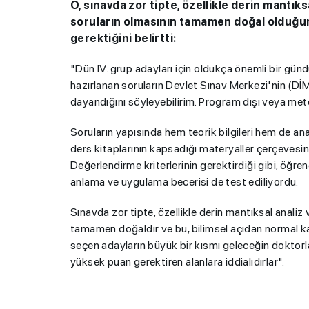
O, sınavda zor tipte, özellikle derin mantı
soruların olmasının tamamen doğal olduğun
gerektiğini belirtti:
"Dün IV. grup adayları için oldukça önemli bir günd
hazırlanan soruların Devlet Sınav Merkezi'nin (DİM
dayandığını söyleyebilirim. Program dışı veya met
Soruların yapısında hem teorik bilgileri hem de an
ders kitaplarının kapsadığı materyaller çerçevesi
Değerlendirme kriterlerinin gerektirdiği gibi, öğre
anlama ve uygulama becerisi de test ediliyordu.
Sınavda zor tipte, özellikle derin mantıksal anal
tamamen doğaldır ve bu, bilimsel açıdan normal kab
seçen adayların büyük bir kısmı geleceğin doktorlar
yüksek puan gerektiren alanlara iddialıdırlar".