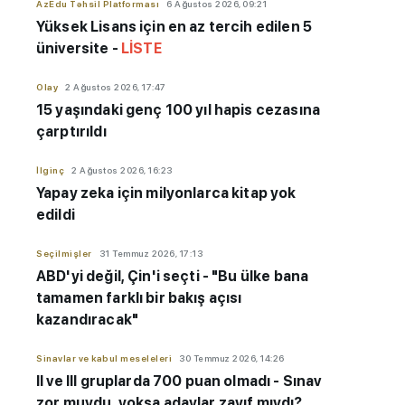
AzEdu Təhsil Platforması
6 Ağustos 2026, 09:21
Yüksek Lisans için en az tercih edilen 5
üniversite -
LİSTE
Olay
2 Ağustos 2026, 17:47
15 yaşındaki genç 100 yıl hapis cezasına
çarptırıldı
İlginç
2 Ağustos 2026, 16:23
Yapay zeka için milyonlarca kitap yok
edildi
Seçilmişler
31 Temmuz 2026, 17:13
ABD'yi değil, Çin'i seçti - "Bu ülke bana
tamamen farklı bir bakış açısı
kazandıracak"
Sinavlar ve kabul meseleleri
30 Temmuz 2026, 14:26
II ve III gruplarda 700 puan olmadı - Sınav
zor muydu, yoksa adaylar zayıf mıydı?