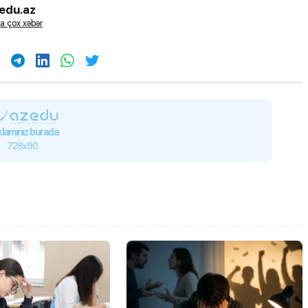
edu.az
a çox xəbər
lamınız burada
728x90