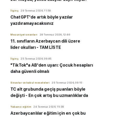
İlginç
29 Temmuz 2026, 11:58
ChatGPT'de artık böyle yazılar
yazdıramayacaksınız
Mezuniyet sınavları
28 Temmuz 2026, 12:46
11. sınıfların Azerbaycan dili üzere
lider okulları - TAM LİSTE
İlginç
25 Temmuz 2026, 09:45
"TikTok"a AB'den uyarı: Çocuk hesapları
daha güvenli olmalı
Sinavlar ve kabul meseleleri
25 Temmuz 2026, 09:15
TC alt grubunda geçiş puanları böyle
değişti - En çok artış bu uzmanlıklarda
Yabancı eğitim
24 Temmuz 2026, 15:38
Azerbaycanlılar eğitim için en çok bu