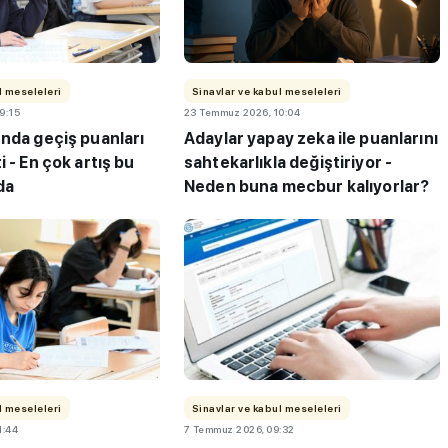
l meseleleri
Sinavlar ve kabul meseleleri
9:15
23 Temmuz 2026, 10:04
unda geçiş puanları
Adaylar yapay zeka ile puanlarını
i - En çok artış bu
sahtekarlıkla değiştiriyor -
da
Neden buna mecbur kalıyorlar?
..
Çocuklar için “Spor jimnastikten
başlar" estafet yarışları
düzenlendi
l meseleleri
Sinavlar ve kabul meseleleri
1:44
7 Temmuz 2026, 09:32