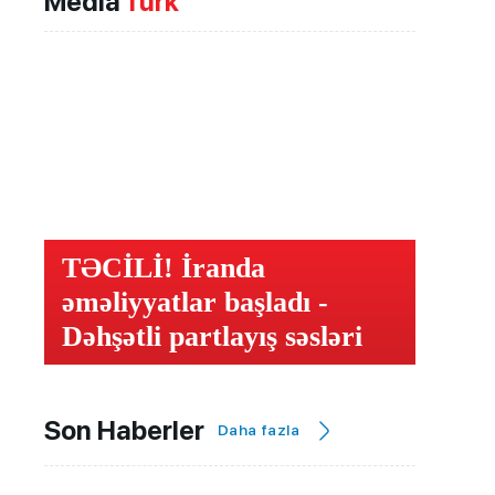
Media
Türk
TƏCİLİ! İranda
əməliyyatlar başladı -
Dəhşətli partlayış səsləri
Son Haberler
Daha fazla