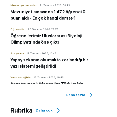
Mezuniyet sınavları
21 Temmuz 2026, 09:13
Mezuniyet sınavında 1.472 öğrenci 0
puan aldı - En çok hangi derste?
Öğrenciler
20 Temmuz 2026, 17:37
Öğrencilerimiz Uluslararası Biyoloji
Olimpiyatı'nda öne çıktı
Araştırma
18 Temmuz 2026, 14:42
Yapay zekanın okumakta zorlandığı bir
yazı sistemi geliştirildi
Yabancı eğitim
17 Temmuz 2026, 16:43
Azerbaycanlı öğrenciler Türkiye'de
neden bu üniversiteleri seçiyor? -
Daha fazla
ARAŞTIRMA
İlginç
17 Temmuz 2026, 12:42
Rubrika
Daha çox
ABD yabancı öğrenci vizelerine
4 yıllık