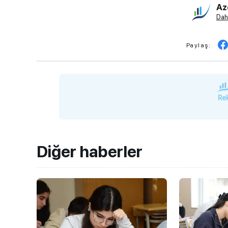
Az
Dah
Paylaş:
Rek
Diğer haberler