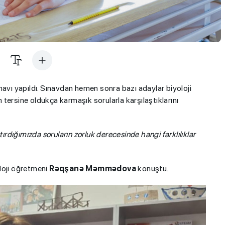
sınavı yapıldı. Sınavdan hemen sonra bazı adaylar biyoloji
m tersine oldukça karmaşık sorularla karşılaştıklarını
aştırdığımızda soruların zorluk derecesinde hangi farklılıklar
oloji öğretmeni
Rəqşanə Məmmədova
konuştu.