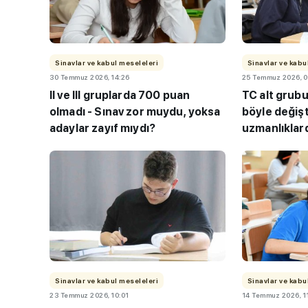
Sinavlar ve kabul meseleleri
Sinavlar ve kabu
30 Temmuz 2026, 14:26
25 Temmuz 2026, 0
II ve III gruplarda 700 puan
TC alt grub
olmadı - Sınav zor muydu, yoksa
böyle değişt
adaylar zayıf mıydı?
uzmanlıklar
“Tarihte bugün”-
8 Nisan.
Sinavlar ve kabul meseleleri
Sinavlar ve kabu
23 Temmuz 2026, 10:01
14 Temmuz 2026, 1