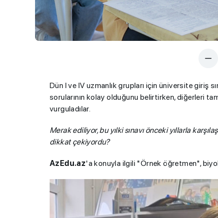
Dün I ve IV uzmanlık grupları için üniversite giriş 
sorularının kolay olduğunu belirtirken, diğerleri ta
vurguladılar.
Merak ediliyor, bu yılki sınavı önceki yıllarla karşıl
dikkat çekiyordu?
AzEdu.az
'a konuyla ilgili "Örnek öğretmen", biy