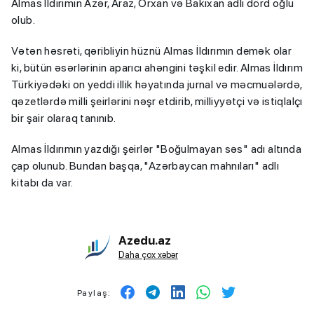
Almas İldırımın Azər, Araz, Orxan və Bakıxan adlı dörd oğlu
olub.
Vətən həsrəti, qəribliyin hüznü Almas İldırımın demək olar
ki, bütün əsərlərinin aparıcı ahəngini təşkil edir. Almas İldırım
Türkiyədəki on yeddi illik həyatında jurnal və məcmuələrdə,
qəzetlərdə milli şeirlərini nəşr etdirib, milliyyətçi və istiqlalçı
bir şair olaraq tanınıb.
Almas İldırımın yazdığı şeirlər "Boğulmayan səs" adı altında
çap olunub. Bundan başqa, "Azərbaycan mahnıları" adlı
kitabı da var.
Azedu.az
Daha çox xəbər
Paylaş: