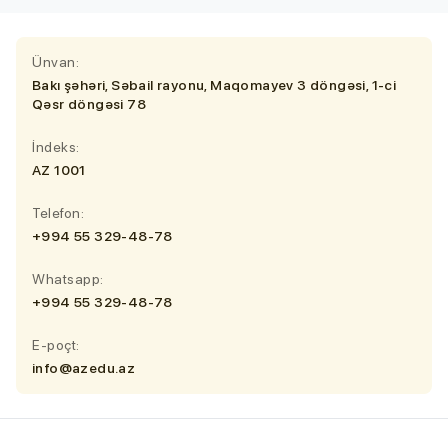
Ünvan:
Bakı şəhəri, Səbail rayonu, Maqomayev 3 döngəsi, 1-ci
Qəsr döngəsi 78
İndeks:
AZ 1001
Telefon:
+994 55 329-48-78
Whatsapp:
+994 55 329-48-78
E-poçt:
info@azedu.az