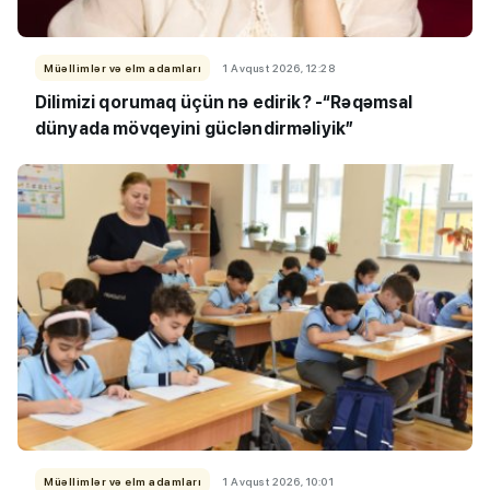
Müəllimlər və elm adamları
1 Avqust 2026, 12:28
Dilimizi qorumaq üçün nə edirik? -“Rəqəmsal
dünyada mövqeyini gücləndirməliyik”
Müəllimlər və elm adamları
1 Avqust 2026, 10:01