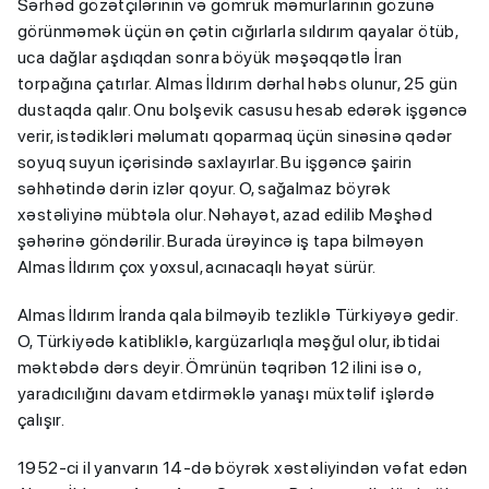
Sərhəd gözətçilərinin və gömrük məmurlarının gözünə
görünməmək üçün ən çətin cığırlarla sıldırım qayalar ötüb,
uca dağlar aşdıqdan sonra böyük məşəqqətlə İran
torpağına çatırlar. Almas İldırım dərhal həbs olunur, 25 gün
dustaqda qalır. Onu bolşevik casusu hesab edərək işgəncə
verir, istədikləri məlumatı qoparmaq üçün sinəsinə qədər
soyuq suyun içərisində saxlayırlar. Bu işgəncə şairin
səhhətində dərin izlər qoyur. O, sağalmaz böyrək
xəstəliyinə mübtəla olur. Nəhayət, azad edilib Məşhəd
şəhərinə göndərilir. Burada ürəyincə iş tapa bilməyən
Almas İldırım çox yoxsul, acınacaqlı həyat sürür.
Almas İldırım İranda qala bilməyib tezliklə Türkiyəyə gedir.
O, Türkiyədə katibliklə, kargüzarlıqla məşğul olur, ibtidai
məktəbdə dərs deyir. Ömrünün təqribən 12 ilini isə o,
yaradıcılığını davam etdirməklə yanaşı müxtəlif işlərdə
çalışır.
1952-ci il yanvarın 14-də böyrək xəstəliyindən vəfat edən