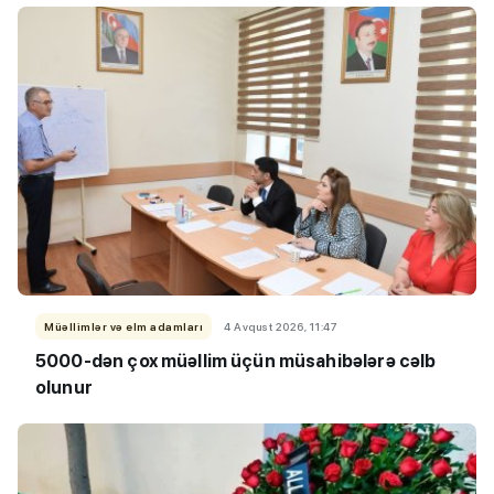
Müəllimlər və elm adamları
4 Avqust 2026, 11:47
5000-dən çox müəllim üçün müsahibələrə cəlb
olunur