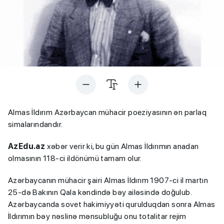
Almas İldırım Azərbaycan mühacir poeziyasının ən parlaq
simalarındandır.
AzEdu.az
xəbər verir ki, bu gün Almas İldırımın anadan
olmasının 118-ci ildönümü tamam olur.
Azərbaycanın mühacir şairi Almas İldırım 1907-ci il martın
25-də Bakının Qala kəndində bəy ailəsində doğulub.
Azərbaycanda sovet hakimiyyəti qurulduqdan sonra Almas
İldırımın bəy nəslinə mənsubluğu onu totalitar rejim