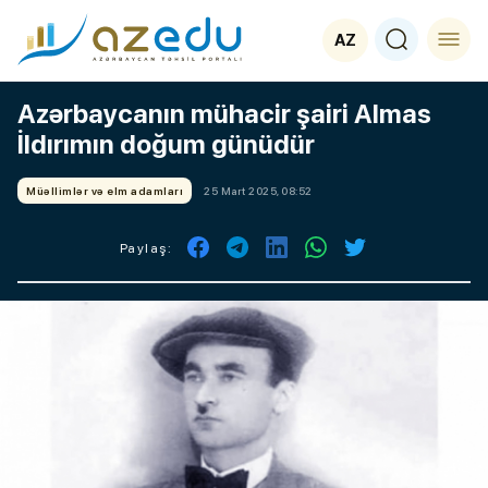
AZ
Azərbaycanın mühacir şairi Almas
İldırımın doğum günüdür
Müəllimlər və elm adamları
25 Mart 2025, 08:52
Paylaş: