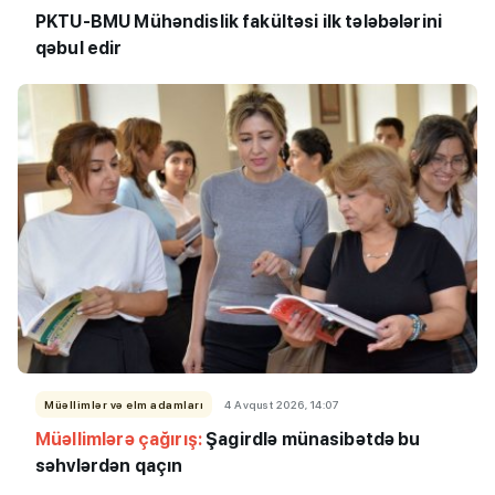
PKTU-BMU Mühəndislik fakültəsi ilk tələbələrini
qəbul edir
Müəllimlər və elm adamları
4 Avqust 2026, 14:07
Müəllimlərə çağırış:
Şagirdlə münasibətdə bu
səhvlərdən qaçın