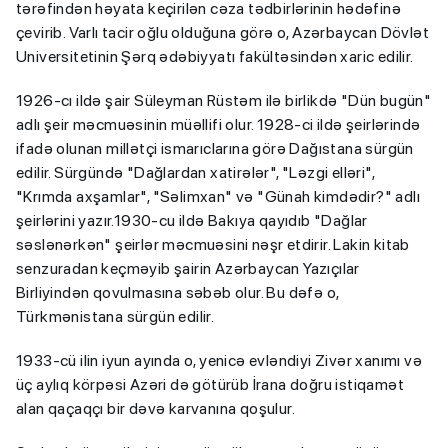
tərəfindən həyata keçirilən cəza tədbirlərinin hədəfinə
çevirib. Varlı tacir oğlu olduğuna görə o, Azərbaycan Dövlət
Universitetinin Şərq ədəbiyyatı fakültəsindən xaric edilir.
1926-cı ildə şair Süleyman Rüstəm ilə birlikdə "Dün bugün"
adlı şeir məcmuəsinin müəllifi olur. 1928-ci ildə şeirlərində
ifadə olunan millətçi ismarıclarına görə Dağıstana sürgün
edilir. Sürgündə "Dağlardan xatirələr", "Ləzgi elləri",
"Krımda axşamlar", "Səlimxan" və "Günah kimdədir?" adlı
şeirlərini yazır.1930-cu ildə Bakıya qayıdıb "Dağlar
səslənərkən" şeirlər məcmuəsini nəşr etdirir. Lakin kitab
senzuradan keçməyib şairin Azərbaycan Yazıçılar
Birliyindən qovulmasına səbəb olur. Bu dəfə o,
Türkmənistana sürgün edilir.
1933-cü ilin iyun ayında o, yenicə evləndiyi Zivər xanımı və
üç aylıq körpəsi Azəri də götürüb İrana doğru istiqamət
alan qaçaqçı bir dəvə karvanına qoşulur.