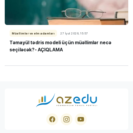
Müəllimlər və elm adamları
27 İyul 2026, 15:57
Təmayül tədris modeli üçün müəllimlər necə
seçiləcək?- AÇIQLAMA