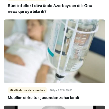
Süni intellekt dövründə Azərbaycan dili: Onu
necə qoruya bilərik?
Müəllimlər və elm adamları
30 İyul 2026, 09:05
Müəllim sirkə turşusundan zəhərləndi