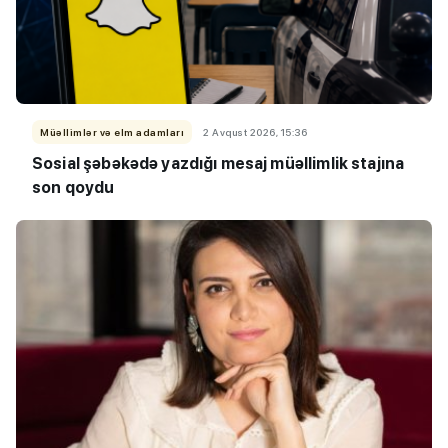
Müəllimlər və elm adamları
2 Avqust 2026, 15:36
Sosial şəbəkədə yazdığı mesaj müəllimlik stajına
son qoydu