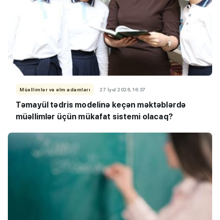
Müəllimlər və elm adamları
27 İyul 2026, 16:37
Təmayül tədris modelinə keçən məktəblərdə
müəllimlər üçün mükafat sistemi olacaq?