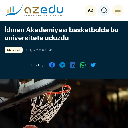
AZ
İdman Akademiyası basketbolda bu
universitetə uduzdu
Ali təhsil
10 İyun 2026, 15:41
Paylaş: