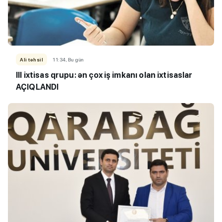
Ali təhsil
11:34, Bu gün
III ixtisas qrupu: ən çox iş imkanı olan ixtisaslar
AÇIQLANDI