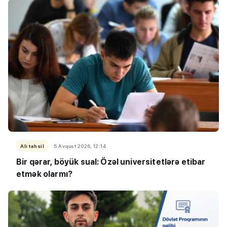
Ali təhsil
5 Avqust 2026, 12:14
Bir qərar, böyük sual: Özəl universitetlərə etibar
etmək olarmı?