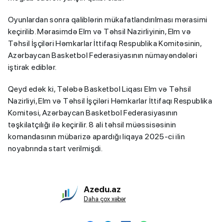
Oyunlardan sonra qaliblərin mükafatlandırılması mərasimi
keçirilib. Mərasimdə Elm və Təhsil Nazirliyinin, Elm və
Təhsil İşçiləri Həmkarlar İttifaqı Respublika Komitəsinin,
Azərbaycan Basketbol Federasiyasının nümayəndələri
iştirak ediblər.
Qeyd edək ki, Tələbə Basketbol Liqası Elm və Təhsil
Nazirliyi, Elm və Təhsil İşçiləri Həmkarlar İttifaqı Respublika
Komitəsi, Azərbaycan Basketbol Federasiyasının
təşkilatçılığı ilə keçirilir. 8 ali təhsil müəssisəsinin
komandasının mübarizə apardığı liqaya 2025-ci ilin
noyabrında start verilmişdi.
Azedu.az
Daha çox xəbər