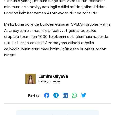
“Bununla yanaşı, mühüm bir şərtimiz var. Bütün tələbələr
minimum orta səviyyədə ingilis dilini mütləq bilməlidirlər.
Prioritetimiz hər zaman Azərbaycan dilində təhsildir.
Məhz buna görə də bu ildən etibarən SABAH qrupları yalnız
Azərbaycan bölməsi üzrə fəaliyyət göstərəcək. Bu
qruplara təxminən 1000 tələbənin cəlb olunması nəzərdə
tutulur. Hesab edirik ki, Azərbaycan dilində təhsilin
cəlbediciliyinin artırılması bizim üçün əsas prioritetlərdən
biridir”.
Esmira Əliyeva
Daha çox xəbər
Paylaş: