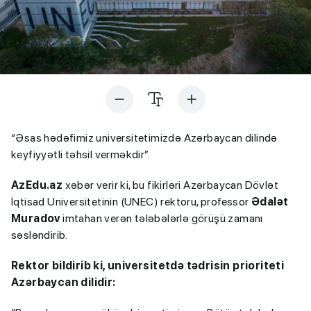
“Əsas hədəfimiz universitetimizdə Azərbaycan dilində
keyfiyyətli təhsil verməkdir”.
AzEdu.az
xəbər verir ki, bu fikirləri Azərbaycan Dövlət
İqtisad Universitetinin (UNEC) rektoru, professor
Ədalət
Muradov
imtahan verən tələbələrlə görüşü zamanı
səsləndirib.
Rektor bildirib ki, universitetdə tədrisin prioriteti
Azərbaycan dilidir: