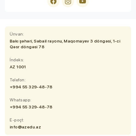
Ünvan:
Bakı şəhəri, Səbail rayonu, Maqomayev 3 döngəsi, 1-ci
Qəsr döngəsi 78
İndeks:
AZ 1001
Telefon:
+994 55 329-48-78
Whatsapp:
+994 55 329-48-78
E-poçt:
info@azedu.az