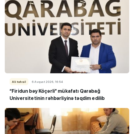
Ali təhsil
6 Avqust 2026, 16:54
“Firidun bəy Köçərli” mükafatı Qarabağ
Universitetinin rəhbərliyinə təqdim edilib