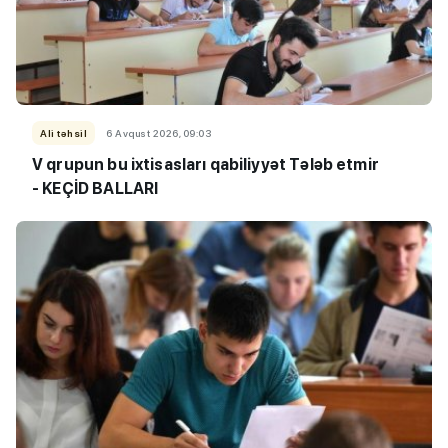
Ali təhsil
6 Avqust 2026, 09:03
V qrupun bu ixtisasları qabiliyyət Tələb etmir
- KEÇİD BALLARI