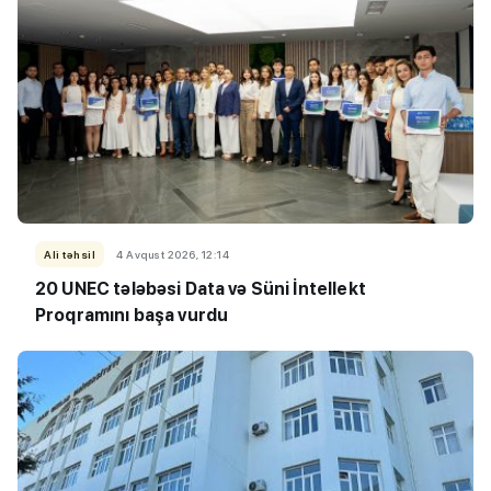
Ali təhsil
4 Avqust 2026, 12:14
20 UNEC tələbəsi Data və Süni İntellekt
Proqramını başa vurdu