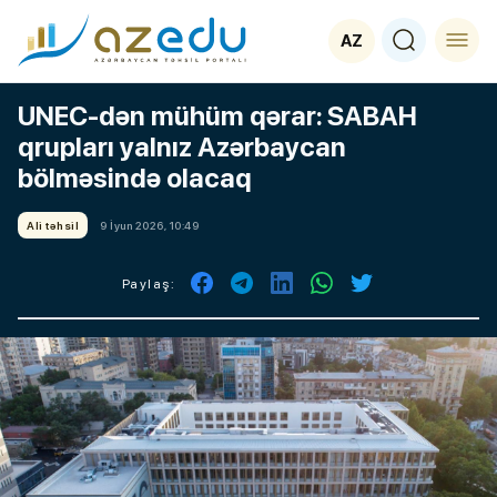
AZ
UNEC-dən mühüm qərar: SABAH
qrupları yalnız Azərbaycan
bölməsində olacaq
Ali təhsil
9 İyun 2026, 10:49
Paylaş: