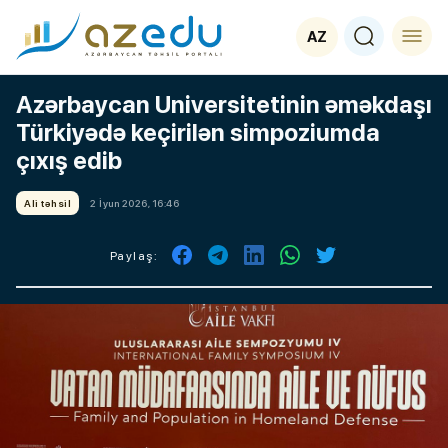
AZ
Azərbaycan Universitetinin əməkdaşı
Türkiyədə keçirilən simpoziumda
çıxış edib
Ali təhsil
2 İyun 2026, 16:46
Paylaş: