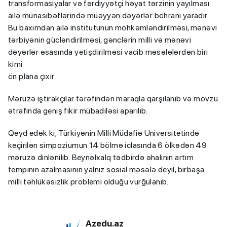
transformasiyalar və fərdiyyətçi həyat tərzinin yayılması
ailə münasibətlərində müəyyən dəyərlər böhranı yaradır.
Bu baxımdan ailə institutunun möhkəmləndirilməsi, mənəvi
tərbiyənin gücləndirilməsi, gənclərin milli və mənəvi
dəyərlər əsasında yetişdirilməsi vacib məsələlərdən biri
kimi
ön plana çıxır.
Məruzə iştirakçılar tərəfindən maraqla qarşılanıb və mövzu
ətrafında geniş fikir mübadiləsi aparılıb.
Qeyd edək ki, Türkiyənin Milli Müdafiə Universitetində
keçirilən simpoziumun 14 bölmə iclasında 6 ölkədən 49
məruzə dinlənilib. Beynəlxalq tədbirdə əhalinin artım
tempinin azalmasının yalnız sosial məsələ deyil, birbaşa
milli təhlükəsizlik problemi olduğu vurğulanıb.
Azedu.az