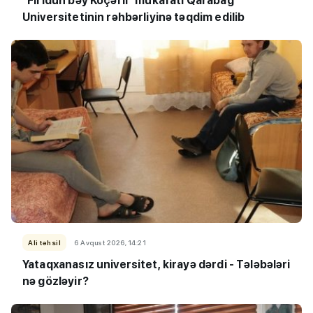
“Firidun bəy Köçərli” mükafatı Qarabağ
Universitetinin rəhbərliyinə təqdim edilib
Ali təhsil
6 Avqust 2026, 14:21
Yataqxanasız universitet, kirayə dərdi - Tələbələri
nə gözləyir?