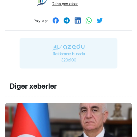
Daha çox xəbər
Paylaş:
Reklamınız burada
320x100
Digər xəbərlər