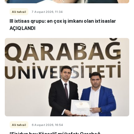
Ali təhsil
7 Avqust 2026, 11:34
III ixtisas qrupu: ən çox iş imkanı olan ixtisaslar
AÇIQLANDI
Ali təhsil
6 Avqust 2026, 16:54