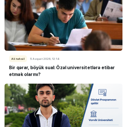
Ali təhsil
5 Avqust 2026, 12:14
Bir qərar, böyük sual: Özəl universitetlərə etibar
etmək olarmı?