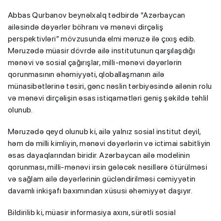
Abbas Qurbanov beynəlxalq tədbirdə “Azərbaycan
ailəsində dəyərlər böhranı və mənəvi dirçəliş
perspektivləri” mövzusunda elmi məruzə ilə çıxış edib.
Məruzədə müasir dövrdə ailə institutunun qarşılaşdığı
mənəvi və sosial çağırışlar, milli-mənəvi dəyərlərin
qorunmasının əhəmiyyəti, qloballaşmanın ailə
münasibətlərinə təsiri, gənc nəslin tərbiyəsində ailənin rolu
və mənəvi dirçəlişin əsas istiqamətləri geniş şəkildə təhlil
olunub.
Məruzədə qeyd olunub ki, ailə yalnız sosial institut deyil,
həm də milli kimliyin, mənəvi dəyərlərin və ictimai sabitliyin
əsas dayaqlarından biridir. Azərbaycan ailə modelinin
qorunması, milli-mənəvi irsin gələcək nəsillərə ötürülməsi
və sağlam ailə dəyərlərinin gücləndirilməsi cəmiyyətin
davamlı inkişafı baxımından xüsusi əhəmiyyət daşıyır.
Bildirilib ki, müasir informasiya axını, sürətli sosial