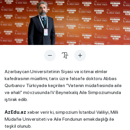
Azərbaycan Universitetinin Siyasi və ictimai elmlər
kafedrasının müəllimi, tarix üzrə fəlsəfə doktoru Abbas
Qurbanov Türkiyədə keçirilən “Vətənin müdafiəsində ailə
və əhali” mövzusunda IV Beynəlxalq Ailə Simpoziumunda
iştirak edib.
AzEdu.az
xəbər verir ki, simpozium İstanbul Valiliyi, Milli
Müdafiə Universiteti və Ailə Fondunun əməkdaşlığı ilə
təşkil olunub.