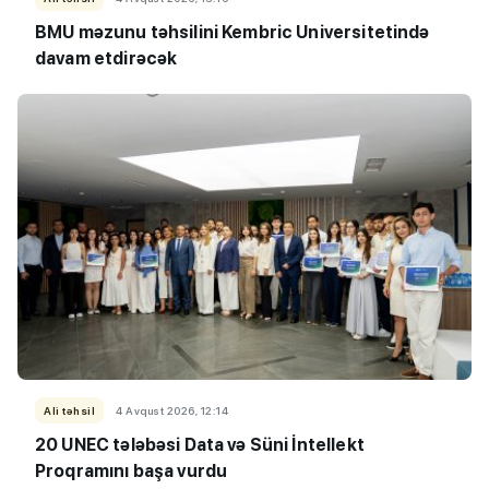
BMU məzunu təhsilini Kembric Universitetində
davam etdirəcək
Ali təhsil
4 Avqust 2026, 12:14
20 UNEC tələbəsi Data və Süni İntellekt
Proqramını başa vurdu