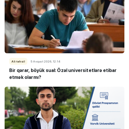
Ali təhsil
5 Avqust 2026, 12:14
Bir qərar, böyük sual: Özəl universitetlərə etibar
etmək olarmı?