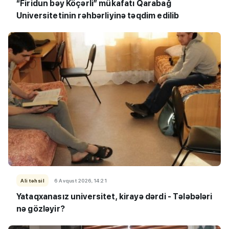
“Firidun bəy Köçərli” mükafatı Qarabağ
Universitetinin rəhbərliyinə təqdim edilib
Ali təhsil
6 Avqust 2026, 14:21
Yataqxanasız universitet, kirayə dərdi - Tələbələri
nə gözləyir?