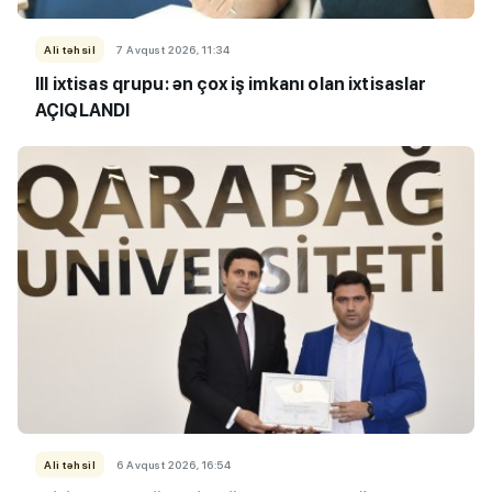
Ali təhsil
7 Avqust 2026, 11:34
III ixtisas qrupu: ən çox iş imkanı olan ixtisaslar
AÇIQLANDI
Ali təhsil
6 Avqust 2026, 16:54