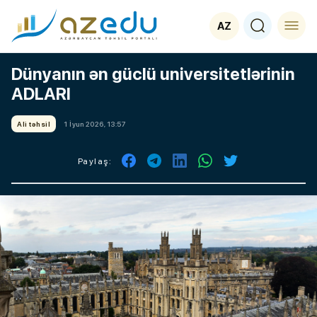
AZ
Dünyanın ən güclü universitetlərinin
ADLARI
Ali təhsil
1 İyun 2026, 13:57
Paylaş: