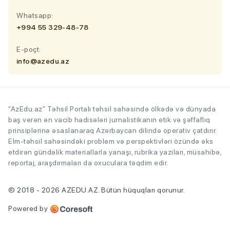
Whatsapp:
+994 55 329-48-78
E-poçt:
info@azedu.az
“AzEdu.az” Təhsil Portalı təhsil sahəsində ölkədə və dünyada
baş verən ən vacib hadisələri jurnalistikanın etik və şəffaflıq
prinsiplərinə əsaslanaraq Azərbaycan dilində operativ çatdırır.
Elm-təhsil sahəsindəki problem və perspektivləri özündə əks
etdirən gündəlik materiallarla yanaşı, rubrika yazıları, müsahibə,
reportaj, araşdırmaları da oxuculara təqdim edir.
© 2018 - 2026 AZEDU.AZ. Bütün hüquqları qorunur.
Powered by