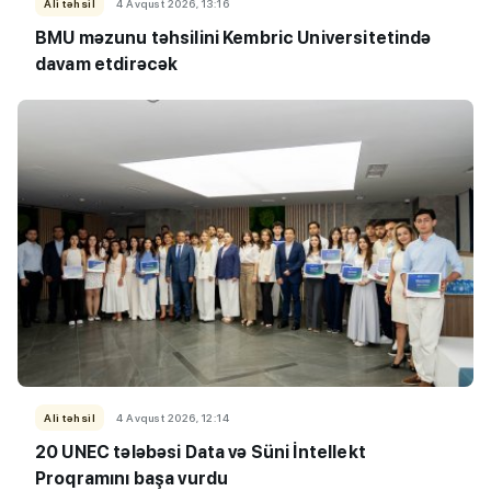
Ali təhsil
4 Avqust 2026, 13:16
BMU məzunu təhsilini Kembric Universitetində
davam etdirəcək
Ali təhsil
4 Avqust 2026, 12:14
20 UNEC tələbəsi Data və Süni İntellekt
Proqramını başa vurdu