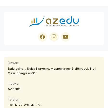
Ünvan:
Bakı şəhəri, Səbail rayonu, Maqomayev 3 döngəsi, 1-ci
Qəsr döngəsi 78
İndeks:
AZ 1001
Telefon:
+994 55 329-48-78