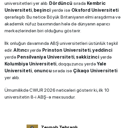
universitetləri yer alıb.
Dördüncü
sırada
Kembric
Universiteti
,
beşinci
yerdə isə
Oksford Universiteti
qərarlaşıb. Bu nəticə Böyük Britaniyanın elmi araşdırma və
akademik nüfuz baxımından hələ də dünyanın aparıcı
mərkəzlərindən biri olduğunu göstərir.
İlk onluğun davamında ABŞ universitetləri üstünlük təşkil
edir.
Altıncı
yerdə
Prinston Universiteti
,
yeddinci
yerdə
Pensilvaniya Universiteti
,
səkkizinci
yerdə
Kolumbiya Universiteti
, doqquzuncu yerdə
Yale
Universiteti
,
onuncu
sırada isə
Çikaqo Universiteti
yer alıb.
Ümumilikdə CWUR 2026 nəticələri göstərir ki, ilk 10
universitetin 8-i ABŞ-ə məxsusdur.
Zeynəb Tehranlı