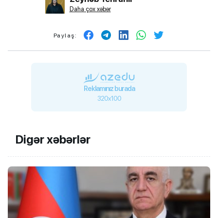
Daha çox xəbər
Paylaş:
Reklamınız burada
320x100
Digər xəbərlər