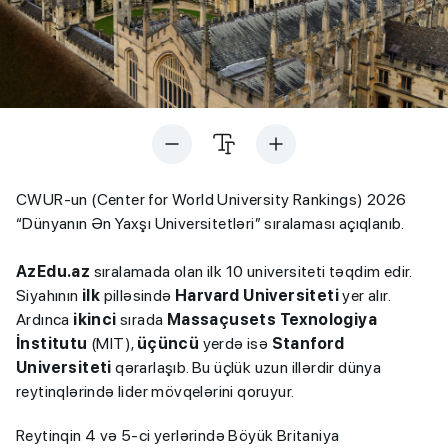
CWUR-un (Center for World University Rankings) 2026
“Dünyanın Ən Yaxşı Universitetləri” sıralaması açıqlanıb.
AzEdu.az
sıralamada olan ilk 10 universiteti təqdim edir.
Siyahının
ilk
pilləsində
Harvard Universiteti
yer alır.
Ardınca
ikinci
sırada
Massaçusets Texnologiya
İnstitutu
(MIT),
üçüncü
yerdə isə
Stanford
Universiteti
qərarlaşıb. Bu üçlük uzun illərdir dünya
reytinqlərində lider mövqelərini qoruyur.
Reytinqin
4 və 5-ci
yerlərində Böyük Britaniya