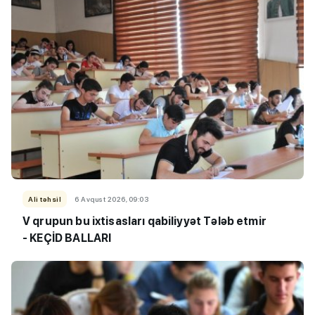
Ali təhsil
6 Avqust 2026, 09:03
V qrupun bu ixtisasları qabiliyyət Tələb etmir
- KEÇİD BALLARI