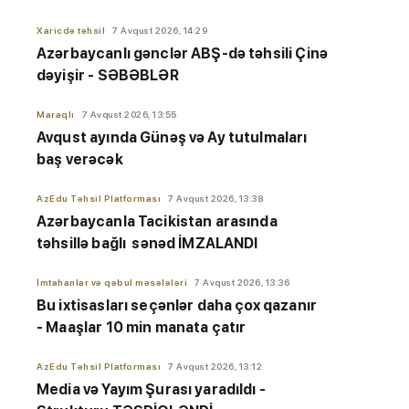
Xaricdə təhsil
7 Avqust 2026, 14:29
Azərbaycanlı gənclər ABŞ-də təhsili Çinə
dəyişir - SƏBƏBLƏR
Maraqlı
7 Avqust 2026, 13:55
Avqust ayında Günəş və Ay tutulmaları
baş verəcək
AzEdu Təhsil Platforması
7 Avqust 2026, 13:38
Azərbaycanla Tacikistan arasında
təhsillə bağlı sənəd İMZALANDI
İmtahanlar və qəbul məsələləri
7 Avqust 2026, 13:36
Bu ixtisasları seçənlər daha çox qazanır
- Maaşlar 10 min manata çatır
AzEdu Təhsil Platforması
7 Avqust 2026, 13:12
Media və Yayım Şurası yaradıldı -