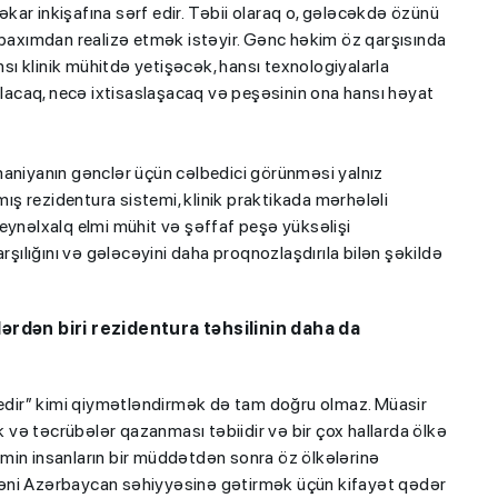
şəkar inkişafına sərf edir. Təbii olaraq o, gələcəkdə özünü
 baxımdan realizə etmək istəyir. Gənc həkim öz qarşısında
nsı klinik mühitdə yetişəcək, hansı texnologiyalarla
 olacaq, necə ixtisaslaşacaq və peşəsinin ona hansı həyat
maniyanın gənclər üçün cəlbedici görünməsi yalnız
mış rezidentura sistemi, klinik praktikada mərhələli
eynəlxalq elmi mühit və şəffaf peşə yüksəlişi
ılığını və gələcəyini daha proqnozlaşdırıla bilən şəkildə
ərdən biri rezidentura təhsilinin daha da
k edir” kimi qiymətləndirmək də tam doğru olmaz. Müasir
ik və təcrübələr qazanması təbiidir və bir çox hallarda ölkə
min insanların bir müddətdən sonra öz ölkələrinə
bəni Azərbaycan səhiyyəsinə gətirmək üçün kifayət qədər