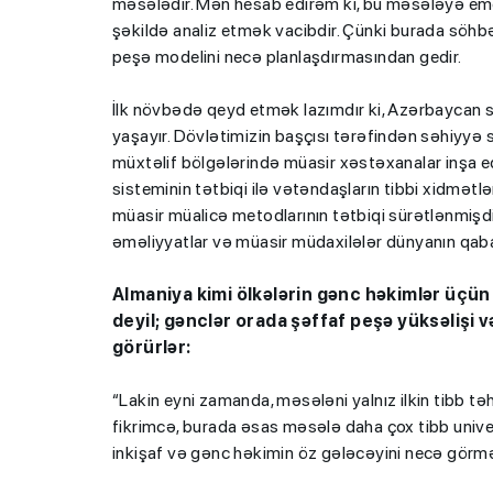
məsələdir. Mən hesab edirəm ki, bu məsələyə em
şəkildə analiz etmək vacibdir. Çünki burada söhbə
peşə modelini necə planlaşdırmasından gedir.
İlk növbədə qeyd etmək lazımdır ki, Azərbaycan 
yaşayır. Dövlətimizin başçısı tərəfindən səhiyyə
müxtəlif bölgələrində müasir xəstəxanalar inşa edil
sisteminin tətbiqi ilə vətəndaşların tibbi xidmətl
müasir müalicə metodlarının tətbiqi sürətlənmiş
əməliyyatlar və müasir müdaxilələr dünyanın qabaq
Almaniya kimi ölkələrin gənc həkimlər üçün
deyil; gənclər orada şəffaf peşə yüksəlişi v
görürlər:
“Lakin eyni zamanda, məsələni yalnız ilkin tibb 
fikrimcə, burada əsas məsələ daha çox tibb unive
inkişaf və gənc həkimin öz gələcəyini necə görməsi