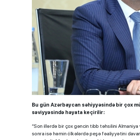
Bu gün Azərbaycan səhiyyəsində bir çox mür
səviyyəsində həyata keçirilir:
“Son illərdə bir çox gəncin tibb təhsilini Almaniy
sonra isə həmin ölkələrdə peşə fəaliyyətini davam 