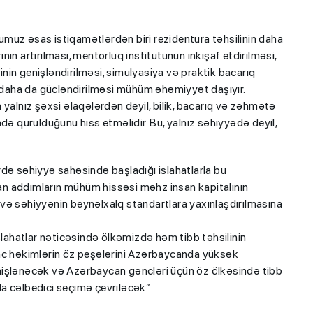
muz əsas istiqamətlərdən biri rezidentura təhsilinin daha
ının artırılması, mentorluq institutunun inkişaf etdirilməsi,
in genişləndirilməsi, simulyasiya və praktik bacarıq
n daha da gücləndirilməsi mühüm əhəmiyyət daşıyır.
 yalnız şəxsi əlaqələrdən deyil, bilik, bacarıq və zəhmətə
də qurulduğunu hiss etməlidir. Bu, yalnız səhiyyədə deyil,
- MİQ,
"Həftənin təhsil icmalı": Qəbul
ə qəbul
marafonu başa çatdı,
də səhiyyə sahəsində başladığı islahatlarla bu
müəllimlərin nəticələri dəyişdi...
ılan addımların mühüm hissəsi məhz insan kapitalının
na və səhiyyənin beynəlxalq standartlara yaxınlaşdırılmasına
slahatlar nəticəsində ölkəmizdə həm tibb təhsilinin
ənc həkimlərin öz peşələrini Azərbaycanda yüksək
nişlənəcək və Azərbaycan gəncləri üçün öz ölkəsində tibb
a cəlbedici seçimə çevriləcək”.