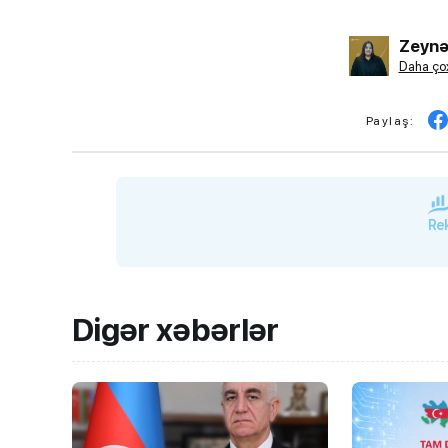
Zeynə
Daha çox
Paylaş:
BMU-İNHA ikili d
proqramına qəbul
keçirilib
Rek
Digər xəbərlər