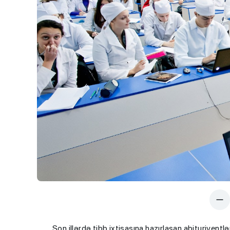
Son illərdə tibb ixtisasına hazırlaşan abituriyentl