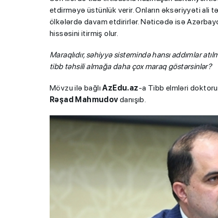
etdirməyə üstünlük verir. Onların əksəriyyəti ali 
ölkələrdə davam etdirirlər. Nəticədə isə Azərbayca
hissəsini itirmiş olur.
Maraqlıdır, səhiyyə sistemində hansı addımlar atılma
tibb təhsili almağa daha çox maraq göstərsinlər?
Mövzu ilə bağlı
AzEdu.az
-a Tibb elmləri doktoru
Rəşad
Mahmudov
danışıb.