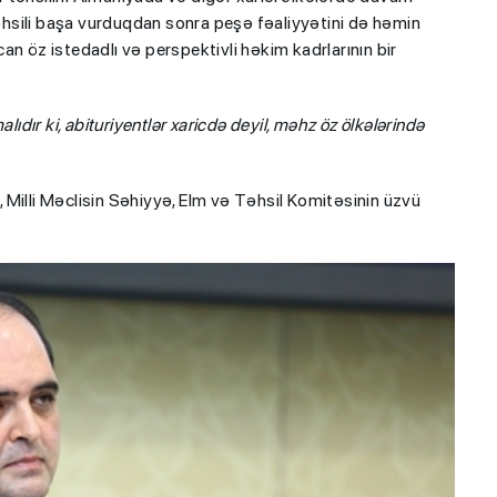
təhsili başa vurduqdan sonra peşə fəaliyyətini də həmin
n öz istedadlı və perspektivli həkim kadrlarının bir
lıdır ki, abituriyentlər xaricdə deyil, məhz öz ölkələrində
, Milli Məclisin Səhiyyə, Elm və Təhsil Komitəsinin üzvü