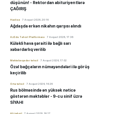
düşünün! - Rektordan abituriyentlərə
ÇAĞIRIŞ
Hadisə
7 Avqust 2026, 20:16
Ağdaşda erkən nikahın qarşısı alındı
AzEdu Təhsil Platforması
7 Avqust 2026, 17:36
Küləkli hava şəraiti ilə bağlı sarı
xəbərdarlıq verilib
Məktəbəqədər təhsil
7 Avqust 2026, 17:02
Özəl bağçaların nümayəndələri ilə görüş
keçirilib
Orta təhsil
7 Avqust 2026, 16:26
Rus bölməsində ən yüksək nəticə
göstərən məktəblər - 9-cu sinif üzrə
SİYAHI
Ali təhsil
7 Avqust 2026, 16:17