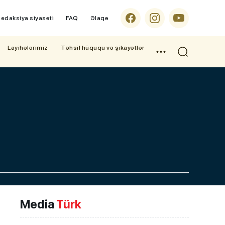
edaksiya siyasəti
FAQ
Əlaqə
Layihələrimiz
Təhsil hüququ və şikayətlər
Media
Türk