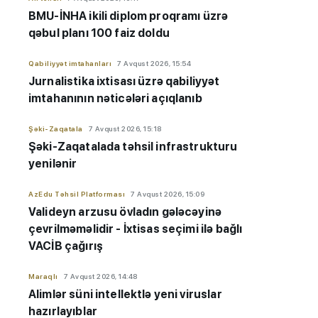
BMU-İNHA ikili diplom proqramı üzrə
qəbul planı 100 faiz doldu
Qabiliyyət imtahanları
7 Avqust 2026, 15:54
Jurnalistika ixtisası üzrə qabiliyyət
imtahanının nəticələri açıqlanıb
Şəki-Zaqatala
7 Avqust 2026, 15:18
Şəki-Zaqatalada təhsil infrastrukturu
yenilənir
AzEdu Təhsil Platforması
7 Avqust 2026, 15:09
Valideyn arzusu övladın gələcəyinə
çevrilməməlidir - İxtisas seçimi ilə bağlı
VACİB çağırış
Maraqlı
7 Avqust 2026, 14:48
Alimlər süni intellektlə yeni viruslar
hazırlayıblar