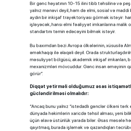
Bir gənc həyatının 10-15 ilini tibb təhsilinə və pe
yalnız mənəvi deyil, həm də elmi, sosial və maddi
aydın bir inkişaf trayektoriyası görmək istəyir: ha
işləyəcək, hansı elmi fəaliyyət imkanlarına malik
standartını təmin edəcəyini bilmək istəyir.
Bu baxımdan bəzi Avropa ölkələrinin, xüsusilə Al
əməkhaqqı ilə əlaqəli deyil. Orada strukturlaşdırıl
məsuliyyət bölgüsü, akademik inkişaf imkanları, b
mexanizmləri mövcuddur. Gənc insan əməyinin qarş
görür”.
Diqqət yetirməli olduğumuz əsas istiqamətl
gücləndirilməsi olmalıdır:
“Ancaq bunu yalnız “istedadlı gənclər ölkəni tər
dünyada həkimlərin xaricdə təhsil alması, yeni bil
üçün əlavə üstünlük yarada bilər. Əsas məsələ hə
qayıtmaq, burada işləmək və qazandıqları təcrü