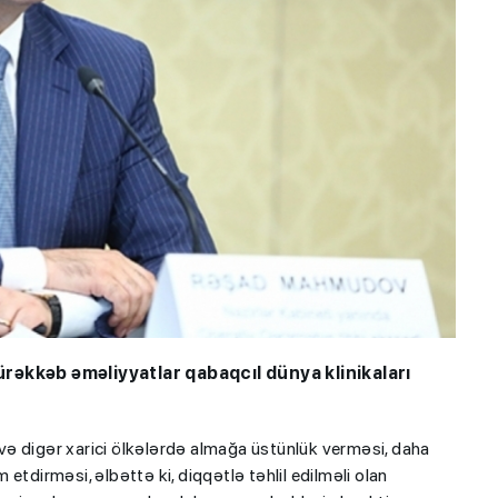
əkkəb əməliyyatlar qabaqcıl dünya klinikaları
a və digər xarici ölkələrdə almağa üstünlük verməsi, daha
etdirməsi, əlbəttə ki, diqqətlə təhlil edilməli olan