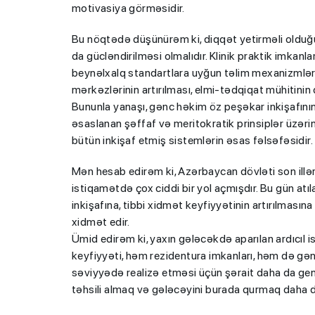
motivasiya görməsidir.
Bu nöqtədə düşünürəm ki, diqqət yetirməli olduğu
da gücləndirilməsi olmalıdır. Klinik praktik imkanlar
beynəlxalq standartlara uyğun təlim mexanizmlərin
mərkəzlərinin artırılması, elmi-tədqiqat mühitini
Bununla yanaşı, gənc həkim öz peşəkar inkişafının
əsaslanan şəffaf və meritokratik prinsiplər üzərin
“Həftənin təhsil icmalı”
bütün inkişaf etmiş sistemlərin əsas fəlsəfəsidir.
lisey seçimi, bağçalar v
Mən hesab edirəm ki, Azərbaycan dövləti son illər
imtahanları...
istiqamətdə çox ciddi bir yol açmışdır. Bu gün at
inkişafına, tibbi xidmət keyfiyyətinin artırılması
xidmət edir.
Ümid edirəm ki, yaxın gələcəkdə aparılan ardıcıl i
keyfiyyəti, həm rezidentura imkanları, həm də g
səviyyədə realizə etməsi üçün şərait daha da ge
təhsili almaq və gələcəyini burada qurmaq daha d