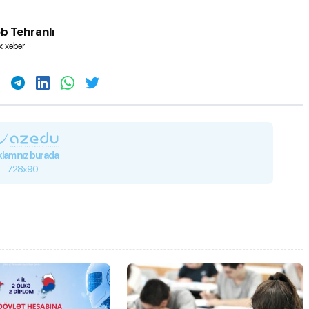
b Tehranlı
 xəbər
iplom
MİQ balına görə Bakı üzrə
 imtahanları
birinci, respublika üzrə beşi
OLDU
lamınız burada
728x90