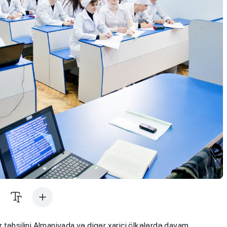
ər təhsilini Almaniyada və digər xarici ölkələrdə davam