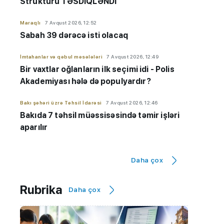
Strukturu TƏSDİQLƏNDİ
Maraqlı
7 Avqust 2026, 12:52
Sabah 39 dərəcə isti olacaq
İmtahanlar və qəbul məsələləri
7 Avqust 2026, 12:49
Bir vaxtlar oğlanların ilk seçimi idi - Polis
Akademiyası hələ də populyardır?
Bakı şəhəri üzrə Təhsil İdarəsi
7 Avqust 2026, 12:46
Bakıda 7 təhsil müəssisəsində təmir işləri
aparılır
Maraqlı
7 Avqust 2026, 12:32
Daha çox
NASA: Pluton düşündüyümüzdən daha
aktivdir
Rubrika
Daha çox
AzEdu Təhsil Platforması
7 Avqust 2026, 11:50
BMU məzunu ABŞ-nin nüfuzlu
universitetində təhsilini davam