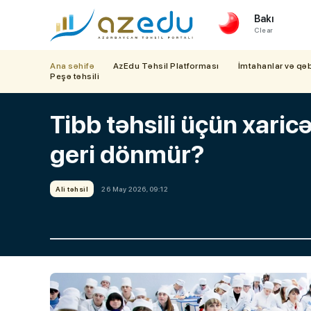
Bakı
Clear
Ana səhifə
AzEdu Təhsil Platforması
İmtahanlar və qə
Peşə təhsili
Tibb təhsili üçün xaricə
geri dönmür?
Ali təhsil
26 May 2026, 09:12