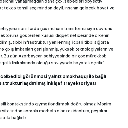
osional yanaşmaqdan daha çox, səbəbləri obyektiv
t təkcə təhsil seçimindən deyil, insanın gələcək həyat və
səhiyyəsi son illərdə çox mühüm transformasiya dövrünü
 sektoruna göstərilən xüsusi diqqət nəticəsində ölkənin
miş, tibbi infrastruktur yenilənmiş, icbari tibbi sığorta
ərə çıxış imkanları genişlənmiş, yüksək texnologiyaların və
dir. Bu gün Azərbaycan səhiyyəsində bir çox mürəkkəb
cıl klinikalarında olduğu səviyyədə həyata keçirilir".
 cəlbedici görünməsi yalnız əməkhaqqı ilə bağlı
ə strukturlaşdırılmış inkişaf trayektoriyası
təhsili kontekstində qiymətləndirmək doğru olmaz. Mənim
rsitetindən sonrakı mərhələ olan rezidentura, peşəkar
 ilə bağlıdır.