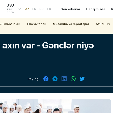
USD
AZ
EN
RU
TR
Son xəbərlər
Haqqımızda
R
1.70
0.00%
bul məsələləri
Elm və təhsil
Müsahibə və reportajlar
AzEdu Tv
 axın var - Gənclər niyə
Paylaş: