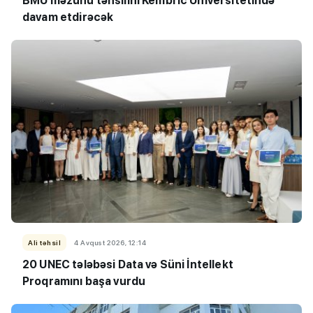
BMU məzunu təhsilini Kembric Universitetində
davam etdirəcək
Ali təhsil
4 Avqust 2026, 12:14
20 UNEC tələbəsi Data və Süni İntellekt
Proqramını başa vurdu