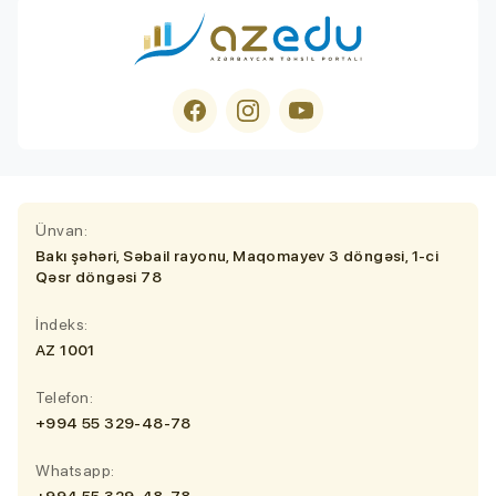
Ünvan:
Bakı şəhəri, Səbail rayonu, Maqomayev 3 döngəsi, 1-ci
Qəsr döngəsi 78
İndeks:
AZ 1001
Telefon:
+994 55 329-48-78
Whatsapp:
+994 55 329-48-78