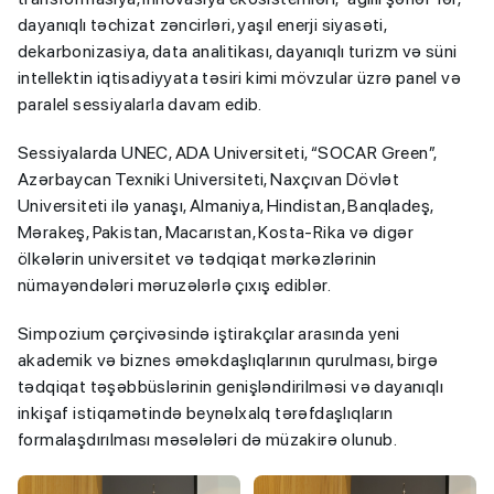
dayanıqlı təchizat zəncirləri, yaşıl enerji siyasəti,
dekarbonizasiya, data analitikası, dayanıqlı turizm və süni
intellektin iqtisadiyyata təsiri kimi mövzular üzrə panel və
paralel sessiyalarla davam edib.
Sessiyalarda UNEC, ADA Universiteti, “SOCAR Green”,
Azərbaycan Texniki Universiteti, Naxçıvan Dövlət
Universiteti ilə yanaşı, Almaniya, Hindistan, Banqladeş,
Mərakeş, Pakistan, Macarıstan, Kosta-Rika və digər
ölkələrin universitet və tədqiqat mərkəzlərinin
nümayəndələri məruzələrlə çıxış ediblər.
Simpozium çərçivəsində iştirakçılar arasında yeni
akademik və biznes əməkdaşlıqlarının qurulması, birgə
tədqiqat təşəbbüslərinin genişləndirilməsi və dayanıqlı
inkişaf istiqamətində beynəlxalq tərəfdaşlıqların
formalaşdırılması məsələləri də müzakirə olunub.