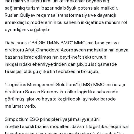
Naftalan və İstisu kimi unikal məkanlar beynəlxalq
sağlamlıq turizmi bazarında böyük potensiala malikdir.
Ruslan Quliyev rəqəmsal transformasiya və dayanıqlı
əməkdaşlıq modellərinin bu sahənin inkişafında mühüm rol
oynadığını vurğulayıb.
Daha sonra “BRİGHTMAN BMC” MMC-nin təsisçisi və
direktoru Afət Əhmədova Azərbaycan məhsullarının dünya
bazarına ixrac edilməsinin qeyri-neft sektorunun
inkişafındakı əhəmiyyətindən danışıb, bu istiqamətdə
təsisçisi olduğu şirkətin təcrübəsini bölüşüb.
“Logistics Management Solutions” (LMS) MMC-nin icraçı
direktoru Sərxan Kərimov isə ölkə logistika sahəsində
görülmüş işlər və həyata keçiriləcək layihələr barədə
məlumat verib.
Simpozium ESG prinsipləri, yaşıl maliyyə, süni
intellektəsaslı biznes modelləri, davamlı logistika, rəqəmsal
transformasiya, innovasiya ekosistemləri, “ağıllı şəhər”lər,