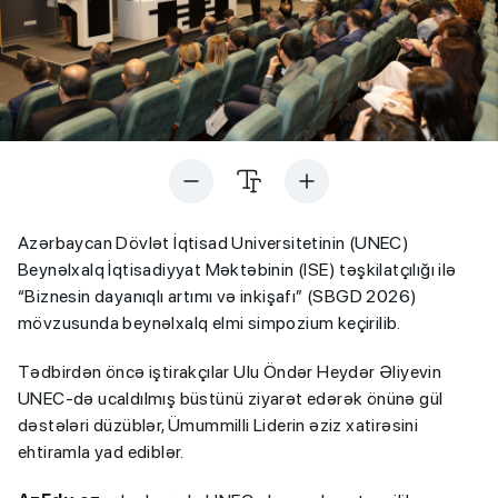
Azərbaycan Dövlət İqtisad Universitetinin (UNEC)
Beynəlxalq İqtisadiyyat Məktəbinin (ISE) təşkilatçılığı ilə
“Biznesin dayanıqlı artımı və inkişafı” (SBGD 2026)
mövzusunda beynəlxalq elmi simpozium keçirilib.
Tədbirdən öncə iştirakçılar Ulu Öndər Heydər Əliyevin
UNEC-də ucaldılmış büstünü ziyarət edərək önünə gül
dəstələri düzüblər, Ümummilli Liderin əziz xatirəsini
ehtiramla yad ediblər.