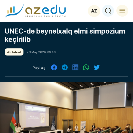
AZ
UNEC-də beynəlxalq elmi simpozium
keçirilib
Ali təhsil
23 May 2026, 09:40
Paylaş: