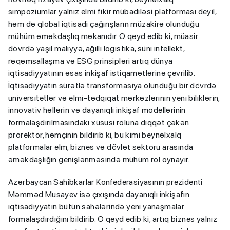
simpoziumlar yalnız elmi fikir mübadiləsi platforması deyil,
həm də qlobal iqtisadi çağırışların müzakirə olunduğu
mühüm əməkdaşlıq məkanıdır. O qeyd edib ki, müasir
dövrdə yaşıl maliyyə, ağıllı logistika, süni intellekt,
rəqəmsallaşma və ESG prinsipləri artıq dünya
iqtisadiyyatının əsas inkişaf istiqamətlərinə çevrilib.
İqtisadiyyatın sürətlə transformasiya olunduğu bir dövrdə
universitetlər və elmi-tədqiqat mərkəzlərinin yeni biliklərin,
innovativ həllərin və dayanıqlı inkişaf modellərinin
formalaşdırılmasındakı xüsusi roluna diqqət çəkən
prorektor, həmçinin bildirib ki, bu kimi beynəlxalq
platformalar elm, biznes və dövlət sektoru arasında
əməkdaşlığın genişlənməsində mühüm rol oynayır.
Azərbaycan Sahibkarlar Konfederasiyasının prezidenti
Məmməd Musayev isə çıxışında dayanıqlı inkişafın
iqtisadiyyatın bütün sahələrində yeni yanaşmalar
formalaşdırdığını bildirib. O qeyd edib ki, artıq biznes yalnız