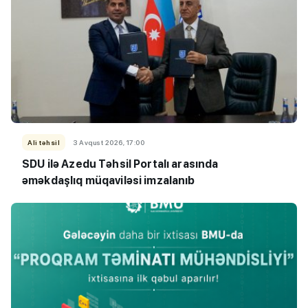
Ali təhsil
3 Avqust 2026, 17:00
SDU ilə Azedu Təhsil Portalı arasında
əməkdaşlıq müqaviləsi imzalanıb