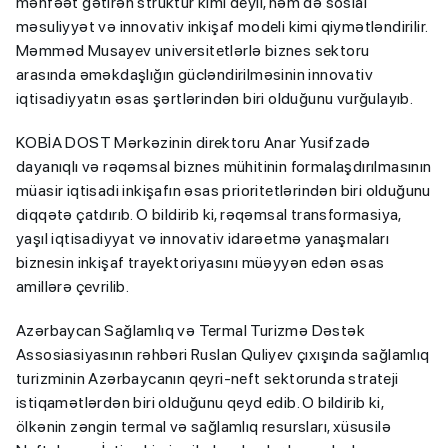
mənfəət gətirən struktur kimi deyil, həm də sosial
məsuliyyət və innovativ inkişaf modeli kimi qiymətləndirilir.
Məmməd Musayev universitetlərlə biznes sektoru
arasında əməkdaşlığın gücləndirilməsinin innovativ
iqtisadiyyatın əsas şərtlərindən biri olduğunu vurğulayıb.
KOBİA DOST Mərkəzinin direktoru Anar Yusifzadə
dayanıqlı və rəqəmsal biznes mühitinin formalaşdırılmasının
müasir iqtisadi inkişafın əsas prioritetlərindən biri olduğunu
diqqətə çatdırıb. O bildirib ki, rəqəmsal transformasiya,
yaşıl iqtisadiyyat və innovativ idarəetmə yanaşmaları
biznesin inkişaf trayektoriyasını müəyyən edən əsas
amillərə çevrilib.
Azərbaycan Sağlamlıq və Termal Turizmə Dəstək
Assosiasiyasının rəhbəri Ruslan Quliyev çıxışında sağlamlıq
turizminin Azərbaycanın qeyri-neft sektorunda strateji
istiqamətlərdən biri olduğunu qeyd edib. O bildirib ki,
ölkənin zəngin termal və sağlamlıq resursları, xüsusilə