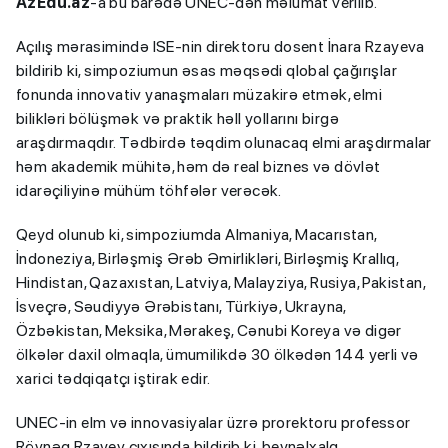
AzEdu.az
-a bu barədə UNEC-dən məlumat verilib.
Açılış mərasimində ISE-nin direktoru dosent İnara Rzayeva
bildirib ki, simpoziumun əsas məqsədi qlobal çağırışlar
fonunda innovativ yanaşmaları müzakirə etmək, elmi
bilikləri bölüşmək və praktik həll yollarını birgə
araşdırmaqdır. Tədbirdə təqdim olunacaq elmi araşdırmalar
həm akademik mühitə, həm də real biznes və dövlət
idarəçiliyinə mühüm töhfələr verəcək.
Qeyd olunub ki, simpoziumda Almaniya, Macarıstan,
İndoneziya, Birləşmiş Ərəb Əmirlikləri, Birləşmiş Krallıq,
Hindistan, Qazaxıstan, Latviya, Malayziya, Rusiya, Pakistan,
İsveçrə, Səudiyyə Ərəbistanı, Türkiyə, Ukrayna,
Özbəkistan, Meksika, Mərakeş, Cənubi Koreya və digər
ölkələr daxil olmaqla, ümumilikdə 30 ölkədən 144 yerli və
xarici tədqiqatçı iştirak edir.
UNEC-in elm və innovasiyalar üzrə prorektoru professor
Rövnəq Rzayev çıxışında bildirib ki, beynəlxalq