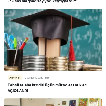
- "Əsas məqsəd say yox, keyfiyyətdir"
Ali təhsil
2 Avqust 2026, 14:15
Təhsil tələbə krediti üçün müraciət tarixləri
AÇIQLANDI