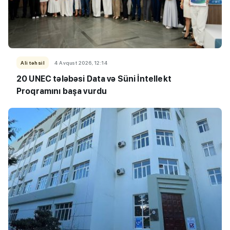
Ali təhsil
4 Avqust 2026, 12:14
20 UNEC tələbəsi Data və Süni İntellekt
Proqramını başa vurdu