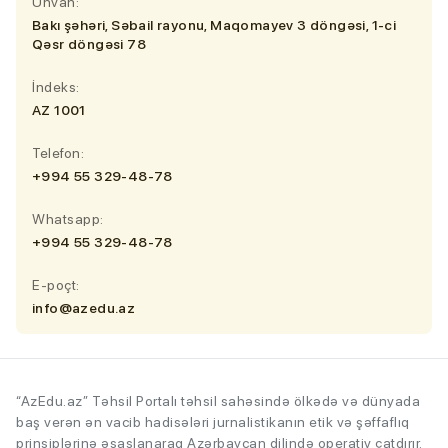
Ünvan:
Bakı şəhəri, Səbail rayonu, Maqomayev 3 döngəsi, 1-ci
Qəsr döngəsi 78
İndeks:
AZ 1001
Telefon:
+994 55 329-48-78
Whatsapp:
+994 55 329-48-78
E-poçt:
info@azedu.az
“AzEdu.az” Təhsil Portalı təhsil sahəsində ölkədə və dünyada
baş verən ən vacib hadisələri jurnalistikanın etik və şəffaflıq
prinsiplərinə əsaslanaraq Azərbaycan dilində operativ çatdırır.