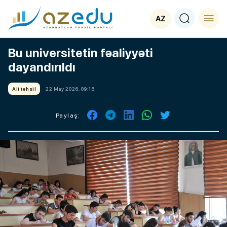
AZ
Bu universitetin fəaliyyəti
dayandırıldı
Ali təhsil
22 May 2026, 09:16
Paylaş: