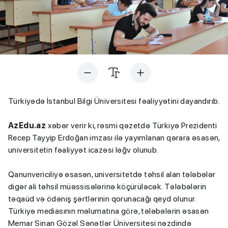
Türkiyədə İstanbul Bilgi Üniversitesi fəaliyyətini dayandırıb.
AzEdu.az
xəbər verir ki, rəsmi qəzetdə Türkiyə Prezidenti
Recep Tayyip Erdoğan imzası ilə yayımlanan qərara əsasən,
universitetin fəaliyyət icazəsi ləğv olunub.
Qanunvericiliyə əsasən, universitetdə təhsil alan tələbələr
digər ali təhsil müəssisələrinə köçürüləcək. Tələbələrin
təqaüd və ödəniş şərtlərinin qorunacağı qeyd olunur.
Türkiyə mediasının məlumatına görə, tələbələrin əsasən
Memar Sinan Gözəl Sənətlər Üniversitesi nəzdində