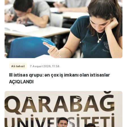
Ali təhsil
7 Avqust 2026, 11:34
III ixtisas qrupu: ən çox iş imkanı olan ixtisaslar
AÇIQLANDI