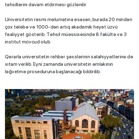
təhsillərini davam etdirməsi gözlənilir.
Universitetin rəsmi məlumatına əsasən, burada 20 mindən
çox tələbə və 1000-dən artıq akademik heyət üzvü
fəaliyyət göstərib. Təhsil müəssisəsində 8 fakültə və 3
institut mövcud olub.
Qərarla universitetin rəhbər şəxslərinin səlahiyyətlərinə də
xitam verilib. Eyni zamanda universitetin əmlakının
ləğvetmə proseduruna başlanacağı bildirilib.