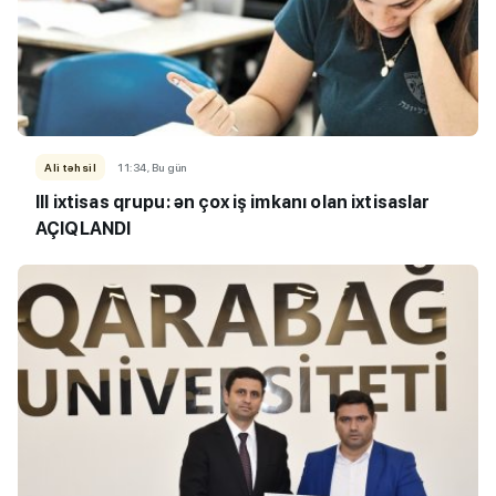
Ali təhsil
11:34, Bu gün
III ixtisas qrupu: ən çox iş imkanı olan ixtisaslar
AÇIQLANDI