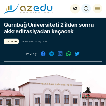
AZ
Qarabağ Universiteti 2 ildən sonra
akkreditasiyadan keçəcək
Ali təhsil
28 Noyabr 2025, 11:24
Paylaş: