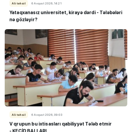
Ali təhsil
6 Avqust 2026, 14:21
Yataqxanasız universitet, kirayə dərdi - Tələbələri
nə gözləyir?
Ali təhsil
6 Avqust 2026, 09:03
V qrupun bu ixtisasları qabiliyyət Tələb etmir
- KEÇİD BALLARI