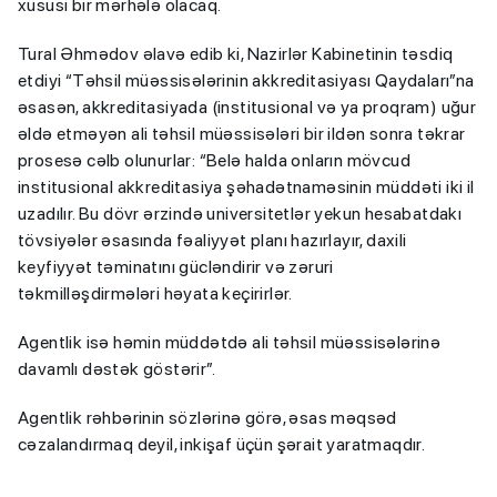
xüsusi bir mərhələ olacaq.
Tural Əhmədov əlavə edib ki, Nazirlər Kabinetinin təsdiq
etdiyi “Təhsil müəssisələrinin akkreditasiyası Qaydaları”na
əsasən, akkreditasiyada (institusional və ya proqram) uğur
əldə etməyən ali təhsil müəssisələri bir ildən sonra təkrar
prosesə cəlb olunurlar: “Belə halda onların mövcud
institusional akkreditasiya şəhadətnaməsinin müddəti iki il
uzadılır. Bu dövr ərzində universitetlər yekun hesabatdakı
tövsiyələr əsasında fəaliyyət planı hazırlayır, daxili
keyfiyyət təminatını gücləndirir və zəruri
təkmilləşdirmələri həyata keçirirlər.
Agentlik isə həmin müddətdə ali təhsil müəssisələrinə
davamlı dəstək göstərir”.
Agentlik rəhbərinin sözlərinə görə, əsas məqsəd
cəzalandırmaq deyil, inkişaf üçün şərait yaratmaqdır.