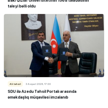
Bakı Qızlar Universitetinin 1568 tələbəsinin
taleyi bəlli oldu
Ali təhsil
3 Avqust 2026, 17:00
SDU ilə Azedu Təhsil Portalı arasında
əməkdaşlıq müqaviləsi imzalanıb