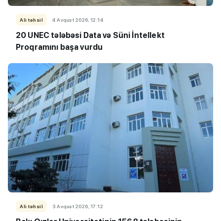
Ali təhsil
4 Avqust 2026, 12:14
20 UNEC tələbəsi Data və Süni İntellekt
Proqramını başa vurdu
Ali təhsil
3 Avqust 2026, 17:12