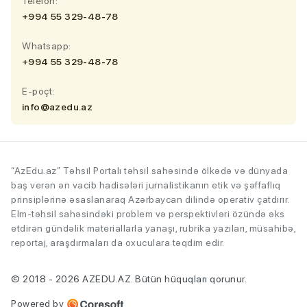
Telefon:
+994 55 329-48-78
Whatsapp:
+994 55 329-48-78
E-poçt:
info@azedu.az
“AzEdu.az” Təhsil Portalı təhsil sahəsində ölkədə və dünyada
baş verən ən vacib hadisələri jurnalistikanın etik və şəffaflıq
prinsiplərinə əsaslanaraq Azərbaycan dilində operativ çatdırır.
Elm-təhsil sahəsindəki problem və perspektivləri özündə əks
etdirən gündəlik materiallarla yanaşı, rubrika yazıları, müsahibə,
reportaj, araşdırmaları da oxuculara təqdim edir.
© 2018 - 2026 AZEDU.AZ. Bütün hüquqları qorunur.
Powered by