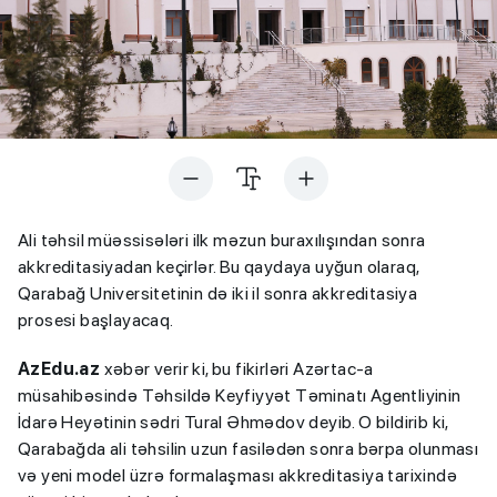
Ali təhsil müəssisələri ilk məzun buraxılışından sonra
akkreditasiyadan keçirlər. Bu qaydaya uyğun olaraq,
Qarabağ Universitetinin də iki il sonra akkreditasiya
prosesi başlayacaq.
AzEdu.az
xəbər verir ki, bu fikirləri Azərtac-a
müsahibəsində Təhsildə Keyfiyyət Təminatı Agentliyinin
İdarə Heyətinin sədri Tural Əhmədov deyib. O bildirib ki,
Qarabağda ali təhsilin uzun fasilədən sonra bərpa olunması
və yeni model üzrə formalaşması akkreditasiya tarixində