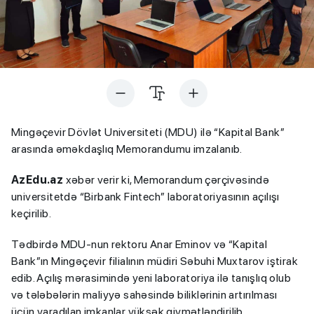
Mingəçevir Dövlət Universiteti (MDU) ilə “Kapital Bank”
arasında əməkdaşlıq Memorandumu imzalanıb.
AzEdu.az
xəbər verir ki, Memorandum çərçivəsində
universitetdə “Birbank Fintech” laboratoriyasının açılışı
keçirilib.
Tədbirdə MDU-nun rektoru Anar Eminov və “Kapital
Bank”ın Mingəçevir filialının müdiri Səbuhi Muxtarov iştirak
edib. Açılış mərasimində yeni laboratoriya ilə tanışlıq olub
və tələbələrin maliyyə sahəsində biliklərinin artırılması
üçün yaradılan imkanlar yüksək qiymətləndirilib.