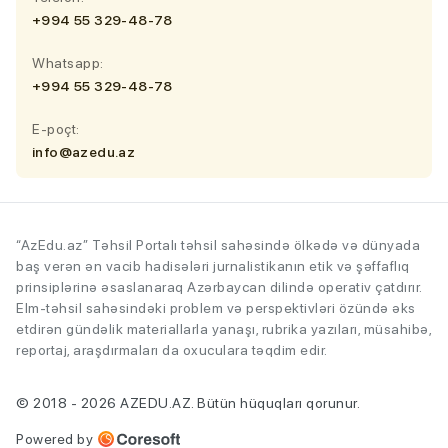
+994 55 329-48-78
Whatsapp:
+994 55 329-48-78
E-poçt:
info@azedu.az
“AzEdu.az” Təhsil Portalı təhsil sahəsində ölkədə və dünyada
baş verən ən vacib hadisələri jurnalistikanın etik və şəffaflıq
prinsiplərinə əsaslanaraq Azərbaycan dilində operativ çatdırır.
Elm-təhsil sahəsindəki problem və perspektivləri özündə əks
etdirən gündəlik materiallarla yanaşı, rubrika yazıları, müsahibə,
reportaj, araşdırmaları da oxuculara təqdim edir.
© 2018 - 2026 AZEDU.AZ. Bütün hüquqları qorunur.
Powered by