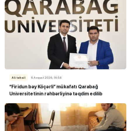
Ali təhsil
6 Avqust 2026, 16:54
“Firidun bəy Köçərli” mükafatı Qarabağ
Universitetinin rəhbərliyinə təqdim edilib