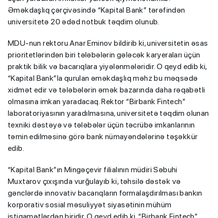
Əməkdaşlıq çərçivəsində “Kapital Bank” tərəfindən
universitetə 20 ədəd notbuk təqdim olunub.
MDU-nun rektoru Anar Eminov bildirib ki, universitetin əsas
prioritetlərindən biri tələbələrin gələcək karyeraları üçün
praktik bilik və bacarıqlara yiyələnmələridir. O qeyd edib ki,
“Kapital Bank”la qurulan əməkdaşlıq məhz bu məqsədə
xidmət edir və tələbələrin əmək bazarında daha rəqabətli
olmasına imkan yaradacaq. Rektor “Birbank Fintech”
laboratoriyasının yaradılmasına, universitetə təqdim olunan
texniki dəstəyə və tələbələr üçün təcrübə imkanlarının
təmin edilməsinə görə bank nümayəndələrinə təşəkkür
edib.
“Kapital Bank”ın Mingəçevir filialının müdiri Səbuhi
Muxtarov çıxışında vurğulayıb ki, təhsilə dəstək və
gənclərdə innovativ bacarıqların formalaşdırılması bankın
korporativ sosial məsuliyyət siyasətinin mühüm
istiqamətlərdən biridir. O qeyd edib ki, “Birbank Fintech”