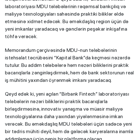
laboratoriyası MDU tələbələrinin rəqəmsal bankçılıq və
maliyyə texnologiyaları sahəsində praktiki biliklər əldə
etməsinə xidmət edəcək. Bu əməkdaşlıq region üçün də
yeni imkanlar yaradacaq və gənclərin peşəkar inkişafına
töhfə verəcək.
Memorandum çərçivəsində MDU-nun tələbələrinin
istehsalat təcrübəsini “Kapital Bank”da keçməsi nəzərdə
tutulur. Bu addım tələbələrə həm nəzəri biliklərini praktik
bacarıqlarla zənginləşdirmək, həm də bank sektorunun real
iş mühitini yaxından öyrənmək imkanı yaradacaq.
Qeyd edək ki, yeni açılan “Birbank Fintech” laboratoriyası
tələbələrin nəzəri biliklərini praktik bacarıqlarla
birləşdirməsinə, innovativ yanaşma və müasir maliyyə
texnologiyalarına daha yaxından yiyələnməsinə imkan
verəcək. Bu əməkdaşlıq MDU tələbələri üçün sadəcə yeni
bir tədris mühiti deyil, həm də gələcək karyeralarına inamla
addımlamaq üçün geniş bir platforma olacaq.