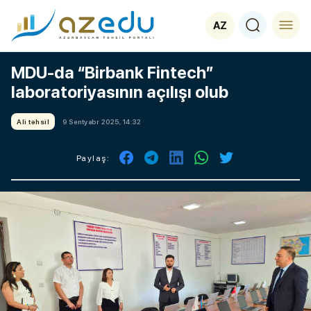
AZ
MDU-da “Birbank Fintech”
laboratoriyasının açılışı olub
Ali təhsil
9 Sentyabr 2025, 14:32
Paylaş: