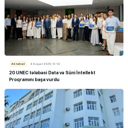
Ali təhsil
4 Avqust 2026, 12:14
20 UNEC tələbəsi Data və Süni İntellekt
Proqramını başa vurdu