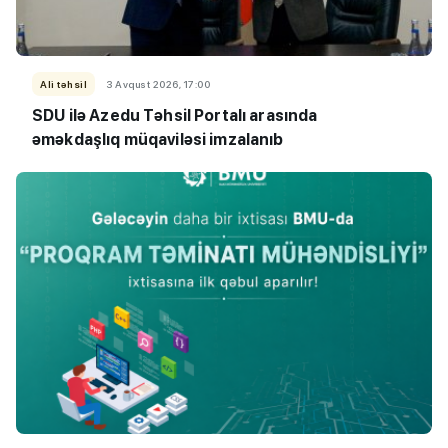
Ali təhsil
3 Avqust 2026, 17:00
SDU ilə Azedu Təhsil Portalı arasında
əməkdaşlıq müqaviləsi imzalanıb