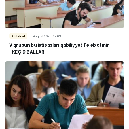
Ali təhsil
6 Avqust 2026, 09:03
V qrupun bu ixtisasları qabiliyyət Tələb etmir
- KEÇİD BALLARI