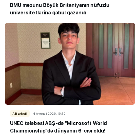
BMU məzunu Böyük Britaniyanın nüfuzlu
universitetlərinə qəbul qazandı
Ali təhsil
4 Avqust 2026, 16:10
UNEC tələbəsi ABŞ-də “Microsoft World
Championship”də dünyanın 6-cısı oldu!