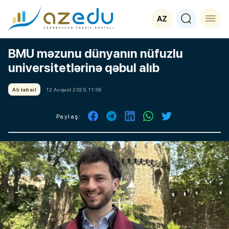
AZ
BMU məzunu dünyanın nüfuzlu
universitetlərinə qəbul alıb
Ali təhsil
12 Avqust 2025, 11:56
Paylaş: