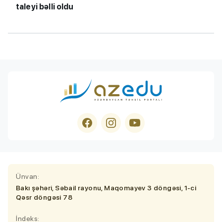
taleyi bəlli oldu
Ünvan:
Bakı şəhəri, Səbail rayonu, Maqomayev 3 döngəsi, 1-ci
Qəsr döngəsi 78
İndeks: