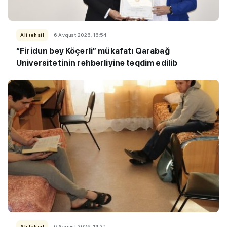
Ali təhsil
6 Avqust 2026, 16:54
“Firidun bəy Köçərli” mükafatı Qarabağ
Universitetinin rəhbərliyinə təqdim edilib
Ali təhsil
6 Avqust 2026, 14:21