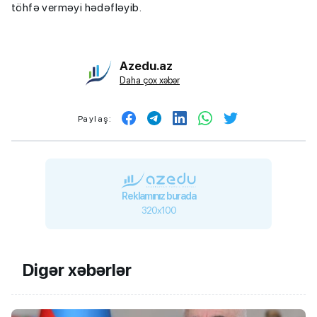
töhfə verməyi hədəfləyib.
Azedu.az
Daha çox xəbər
Paylaş:
Reklamınız burada
320x100
Digər xəbərlər