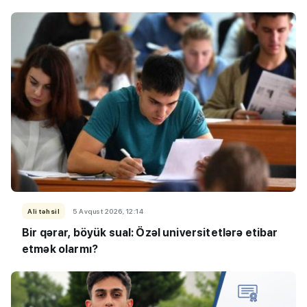
Ali təhsil
5 Avqust 2026, 12:14
Bir qərar, böyük sual: Özəl universitetlərə etibar
etmək olarmı?