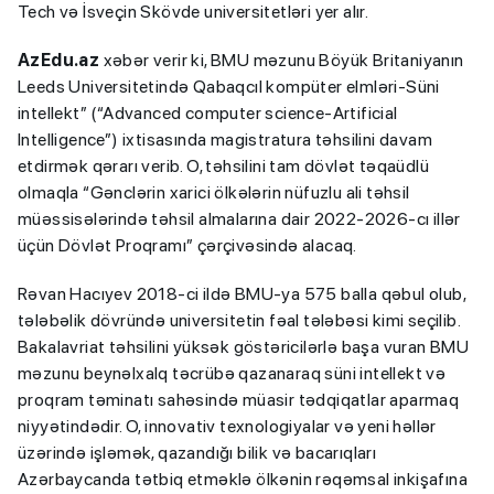
Tech və İsveçin Skövde universitetləri yer alır.
AzEdu.az
xəbər verir ki, BMU məzunu Böyük Britaniyanın
Leeds Universitetində Qabaqcıl kompüter elmləri-Süni
intellekt” (“Advanced computer science-Artificial
Intelligence”) ixtisasında magistratura təhsilini davam
etdirmək qərarı verib. O, təhsilini tam dövlət təqaüdlü
olmaqla “Gənclərin xarici ölkələrin nüfuzlu ali təhsil
müəssisələrində təhsil almalarına dair 2022-2026-cı illər
üçün Dövlət Proqramı” çərçivəsində alacaq.
Rəvan Hacıyev 2018-ci ildə BMU-ya 575 balla qəbul olub,
tələbəlik dövründə universitetin fəal tələbəsi kimi seçilib.
Bakalavriat təhsilini yüksək göstəricilərlə başa vuran BMU
məzunu beynəlxalq təcrübə qazanaraq süni intellekt və
proqram təminatı sahəsində müasir tədqiqatlar aparmaq
niyyətindədir. O, innovativ texnologiyalar və yeni həllər
üzərində işləmək, qazandığı bilik və bacarıqları
Azərbaycanda tətbiq etməklə ölkənin rəqəmsal inkişafına