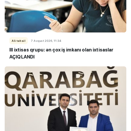
Ali təhsil
7 Avqust 2026, 11:34
III ixtisas qrupu: ən çox iş imkanı olan ixtisaslar
AÇIQLANDI