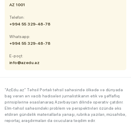
AZ 1001
Telefon:
+994 55 329-48-78
Whatsapp:
+994 55 329-48-78
E-poçt:
info@azedu.az
“AzEdu.az” Təhsil Portalı təhsil sahəsində ölkədə və dünyada
baş verən ən vacib hadisələri jurnalistikanın etik və şəffaflıq
prinsiplərinə əsaslanaraq Azərbaycan dilində operativ çatdırır.
Elm-təhsil sahəsindəki problem və perspektivləri özündə əks
etdirən gündəlik materiallarla yanaşı, rubrika yazıları, müsahibə,
reportaj, araşdırmaları da oxuculara təqdim edir.