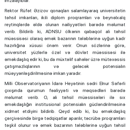
imzalayıblar.
Rektor Rüfət Əzizov qonaqları salamlayaraq universitetin
təhsil imkanları, ikili diplom proqramları və beynəlxalq
reytinqlərdə əldə olunan nailiyyətləri barədə məlumat
verib. Bildirib ki, ADNSU ölkənin qabaqcıl ali təhsil
müəssisəsi olaraq əmək bazarının tələblərinə uyğun kadr
hazırlığına xüsusi önəm verir. Onun sözlərinə görə,
universitet yüzlərlə özəl və dövlət müəssisəsi ilə
əməkdaşlıq edir ki, bu da müxtəlif sahələr üzrə mütəxəssis
çatışmazlıqlarının və gələcək potensialın
müəyyənləşdirilməsinə imkan yaradır.
Milli Observatoriyanın İdarə Heyətinin sədri Elnur Səfərli
çıxışında qurumun fəaliyyəti və məqsədləri barədə
məlumat verib. O, ali təhsil müəssisələri ilə sıx
əməkdaşlığın institusional potensialın gücləndirilməsinə
xidmət etdiyini bildirib. Qeyd edib ki, bu əməkdaşlıq
çərçivəsində birgə tədqiqatlar aparılır, təcrübə proqramları
təşkil olunur və əmək bazarının tələblərinə uyğun təhsil