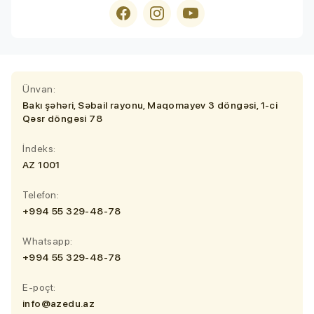
Ünvan:
Bakı şəhəri, Səbail rayonu, Maqomayev 3 döngəsi, 1-ci
Qəsr döngəsi 78
İndeks:
AZ 1001
Telefon:
+994 55 329-48-78
Whatsapp:
+994 55 329-48-78
E-poçt:
info@azedu.az