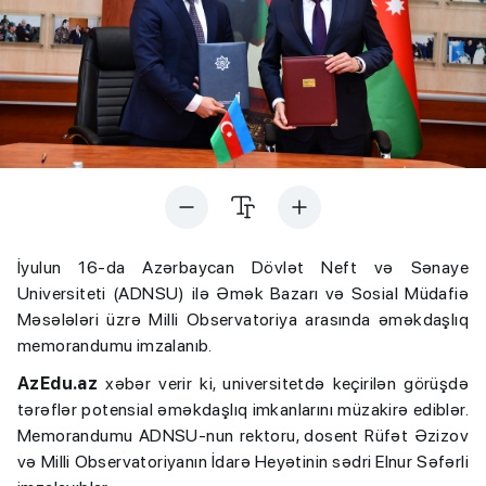
İyulun 16-da Azərbaycan Dövlət Neft və Sənaye
Universiteti (ADNSU) ilə Əmək Bazarı və Sosial Müdafiə
Məsələləri üzrə Milli Observatoriya arasında əməkdaşlıq
memorandumu imzalanıb.
AzEdu.az
xəbər verir ki, universitetdə keçirilən görüşdə
tərəflər potensial əməkdaşlıq imkanlarını müzakirə ediblər.
Memorandumu ADNSU-nun rektoru, dosent Rüfət Əzizov
və Milli Observatoriyanın İdarə Heyətinin sədri Elnur Səfərli