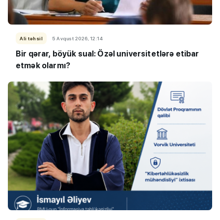
Ali təhsil
5 Avqust 2026, 12:14
Bir qərar, böyük sual: Özəl universitetlərə etibar
etmək olarmı?