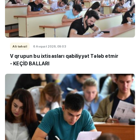
Ali təhsil
6 Avqust 2026, 09:03
V qrupun bu ixtisasları qabiliyyət Tələb etmir
- KEÇİD BALLARI