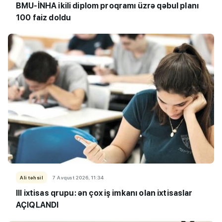
BMU-İNHA ikili diplom proqramı üzrə qəbul planı
100 faiz doldu
Ali təhsil
7 Avqust 2026, 11:34
III ixtisas qrupu: ən çox iş imkanı olan ixtisaslar
AÇIQLANDI