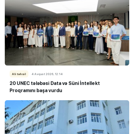
Ali təhsil
4 Avqust 2026, 12:14
20 UNEC tələbəsi Data və Süni İntellekt
Proqramını başa vurdu