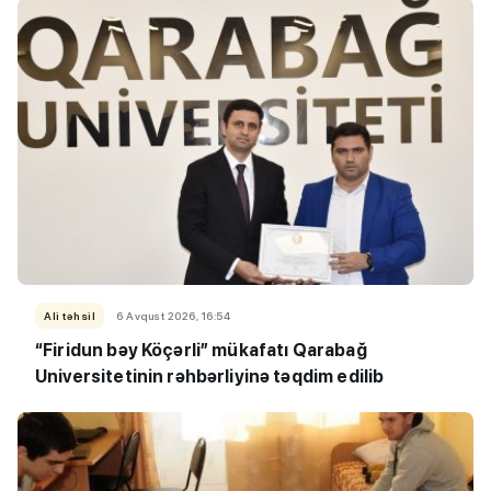
Ali təhsil
6 Avqust 2026, 16:54
“Firidun bəy Köçərli” mükafatı Qarabağ
Universitetinin rəhbərliyinə təqdim edilib