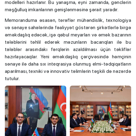
modelləri hazırlanır. Bu yanaşma, eyni zamanda, gənclərin
məşğulluq imkanlarının genişlənməsinə şərait yaradır.
Memoranduma əsasən, tərəflər mühəndislik, texnologiya
və sənaye sahələrində fəaliyyət göstərən şirkətlərlə birgə
əməkdaşlıq edəcək, işə qəbul meyarları və əmək bazarının
tələblərini təhlil edərək məzunların bacarıqları ilə bu
tələblər arasındakı fərqlərin azaldılması üçün təkliflər
hazırlayacaqlar. Yeni əməkdaşlıq çərçivəsində həmçinin
sənaye ilə daha sıx inteqrasiya olunmuş elmi-tədqiqatların
aparılması, texniki və innovativ təlimlərin təşkili də nəzərdə
tutulur.