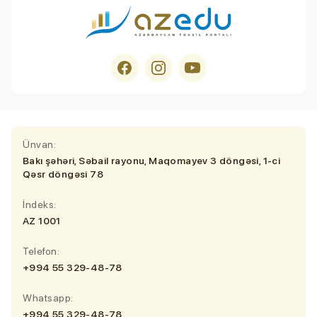
Ünvan:
Bakı şəhəri, Səbail rayonu, Maqomayev 3 döngəsi, 1-ci
Qəsr döngəsi 78
İndeks:
AZ 1001
Telefon:
+994 55 329-48-78
Whatsapp:
+994 55 329-48-78