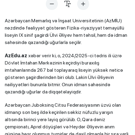
Azərbaycan Memarlıq və İnşaat Universitetinin (AzMİU)
nəzdində fəaliyyət göstərən Fizika-riyaziyyat təmayüllü
liseyin IX sinif şagirdi Ülvi Əliyev həm təhsil, həm də idman
sahəsində qazandığı uğurlarla seçilir.
AzEdu.az
xəbər verir ki, o, 2024/2025-ci tədris ili üzrə
Dövlət İmtahan Mərkəzinin keçirdiyi buraxılış
imtahanlarında 267 bal toplayaraq liseyin yüksək nəticə
göstərən şagirdlərindən biri olub. Lakin Ülvi Əliyevin
nailiyyətləri bununla bitmir. Onun idman sahəsində
qazandığı uğurlar da diqqətəlayiqdir.
Azərbaycan Juboksinq Citsu Federasiyasının üzvü olan
idmançı son beş ildə keçirilən səkkiz nüfuzlu yarışın
altısında birinci yerə layiq görülüb. O, Qara dəniz
çempionatı, Aprel döyüşləri və Heydər Əliyevin anım
gününə həsr olunmuş turnirlər də daxil olmaqla bir sıra yerli