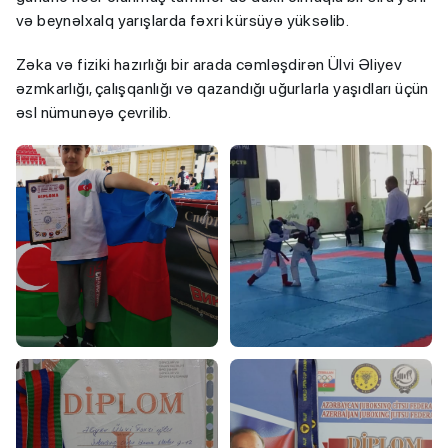
və beynəlxalq yarışlarda fəxri kürsüyə yüksəlib.
Zəka və fiziki hazırlığı bir arada cəmləşdirən Ülvi Əliyev
əzmkarlığı, çalışqanlığı və qazandığı uğurlarla yaşıdları üçün
əsl nümunəyə çevrilib.