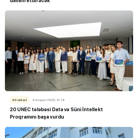
davam etdirəcək
Ali təhsil
4 Avqust 2026, 12:14
20 UNEC tələbəsi Data və Süni İntellekt
Proqramını başa vurdu