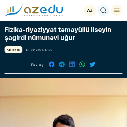
AZ
Fizika-riyaziyyat təmayüllü liseyin
şagirdi nümunəvi uğur
Ali təhsil
17 İyun 2025, 17:03
Paylaş: