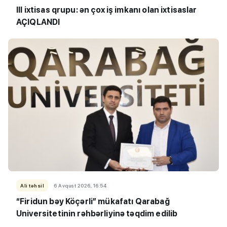
III ixtisas qrupu: ən çox iş imkanı olan ixtisaslar
AÇIQLANDI
Ali təhsil
6 Avqust 2026, 16:54
“Firidun bəy Köçərli” mükafatı Qarabağ
Universitetinin rəhbərliyinə təqdim edilib