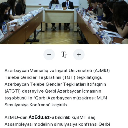
Azərbaycan Memarlıq və İnşaat Universiteti (AzMİU)
Tələbə Gənclər Təşkilatının (TGT) təşkilatçılığı,
Azərbaycan Tələbə Gənclər Təşkilatları İttifaqının
(ATGTİ) dəstəyi və Qərbi Azərbaycan İcmasının
təşəbbüsü ilə “Qərbi Azərbaycan müzakirəsi: MUN
Simulyasiya Konfransı” keçirilib.
AzMİU-dan
AzEdu.az
-a bildirilib ki, BMT Baş
Assambleyası modelinin simulyasiya konfransı Qərbi