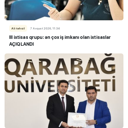
Ali təhsil
7 Avqust 2026, 11:34
III ixtisas qrupu: ən çox iş imkanı olan ixtisaslar
AÇIQLANDI