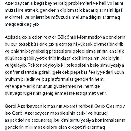
Azərbaycanla bağlı beynəlxalq problemləri və həll yollarını
müzakirə etmək, gənclərin diplomatik bacarıqlarını inkişaf
etdirmək və onların bu mövzuda məlumatlılığını artırmaq
məqsədi daşıyıb.
Açılışda çıxış edən rektor Gülçöhrə Məmmədova gənclərin
bu cür təşəbbüslərlə çıxış etməsini yüksək qiymətləndirib
və onların beynəlxalq proseslərə bələd olmalarının, analitik
düşüncə qabiliyyətlərinin inkişaf etdirilməsinin vacibliyini
vurğulayıb. Rektor söyləyib ki, tələbələrin belə simulyasiya
konfranslarında iştirakı gələcək peşəkar fəaliyyətləri üçün
mühüm pillədir və bu platformalar gənclərin həm
vətənpərvərlik ruhunun güclənməsinə, həm də
dünyagörüşlərinin genişlənməsinə istiqamət verir.
Qərbi Azərbaycan İcmasının Aparat rəhbəri Qalib Qasımov
isə Qərbi Azərbaycan məsələsinin tarixi və hüquqi
aspektlərinə toxunaraq, bu kimi simulyasiya konfranslarının
gənclərin milli məsələlərə olan diqqətini artırmaq