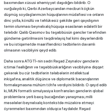
baxımından xüsusi əhəmiyyət daşıdığını bildirib. O
vurğulayıb ki, Qərbi Azərbaycandan məcburi köçkün
düşmüş soydaşlarımızın hüquqlarının müdafiəsi və onların
dinc yolla, könüllü və təhlükəsiz şəkildə geri qayıdışının
təmin olunması beynəlxalq hüquqa əsaslanan ədalətli bir
tələbdir. Qalib Qasımov bu təşəbbüsün gənclər tərəfindən
gündəmə gətirilməsini təqdirəlayiq hal kimi dəyərləndirib
və bu istiqamətdə maarifləndirici tədbirlərin davamlı
olmasının vacibliyini qeyd edib.
Daha sonra ATGTİ-nin sədri Rəşad Zeynalov gənclərin
ictimai fəallığının və təşəbbüskarlığının vacibliyinə diqqət
çəkərək bu cür tədbirlərin tələbələrin intellektual
inkişafına, analitik düşüncə və diplomatik bacarıqlarının
formalaşmasına mühüm töhfə verdiyini bildirib. O qeyd edib
ki, MUN formatlı simulyasiya konfransları gənclərin qlobal
problemlərə yerli baxış bucağından yanaşması, milli
məsələləri beynəlxalq kontekstdə müzakirə etməyi
öyrənmələri baxımından olduqca faydalıdır. Rəşad