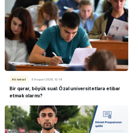
Ali təhsil
5 Avqust 2026, 12:14
Bir qərar, böyük sual: Özəl universitetlərə etibar
etmək olarmı?