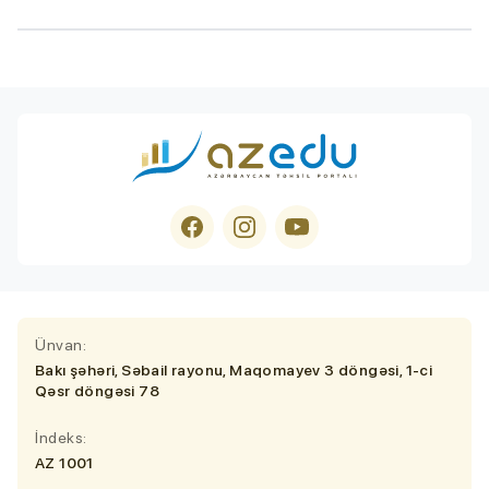
Ünvan:
Bakı şəhəri, Səbail rayonu, Maqomayev 3 döngəsi, 1-ci
Qəsr döngəsi 78
İndeks:
AZ 1001