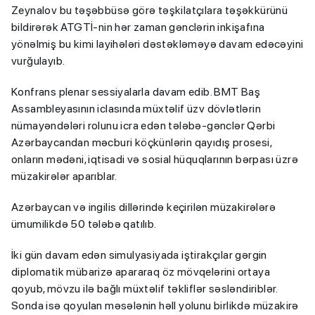
Zeynalov bu təşəbbüsə görə təşkilatçılara təşəkkürünü
bildirərək ATGTİ-nin hər zaman gənclərin inkişafına
yönəlmiş bu kimi layihələri dəstəkləməyə davam edəcəyini
vurğulayıb.
Konfrans plenar sessiyalarla davam edib. BMT Baş
Assambleyasının iclasında müxtəlif üzv dövlətlərin
nümayəndələri rolunu icra edən tələbə-gənclər Qərbi
Azərbaycandan məcburi köçkünlərin qayıdış prosesi,
onların mədəni, iqtisadi və sosial hüquqlarının bərpası üzrə
müzakirələr aparıblar.
Azərbaycan və ingilis dillərində keçirilən müzakirələrə
ümumilikdə 50 tələbə qatılıb.
İki gün davam edən simulyasiyada iştirakçılar gərgin
diplomatik mübarizə apararaq öz mövqelərini ortaya
qoyub, mövzu ilə bağlı müxtəlif təkliflər səsləndiriblər.
Sonda isə qoyulan məsələnin həll yolunu birlikdə müzakirə