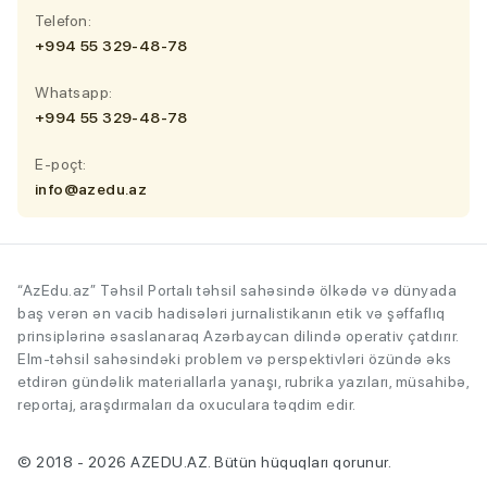
Telefon:
+994 55 329-48-78
Whatsapp:
+994 55 329-48-78
E-poçt:
info@azedu.az
“AzEdu.az” Təhsil Portalı təhsil sahəsində ölkədə və dünyada
baş verən ən vacib hadisələri jurnalistikanın etik və şəffaflıq
prinsiplərinə əsaslanaraq Azərbaycan dilində operativ çatdırır.
Elm-təhsil sahəsindəki problem və perspektivləri özündə əks
etdirən gündəlik materiallarla yanaşı, rubrika yazıları, müsahibə,
reportaj, araşdırmaları da oxuculara təqdim edir.
© 2018 - 2026 AZEDU.AZ. Bütün hüquqları qorunur.