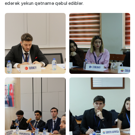
edərək yekun qətnamə qəbul ediblər.