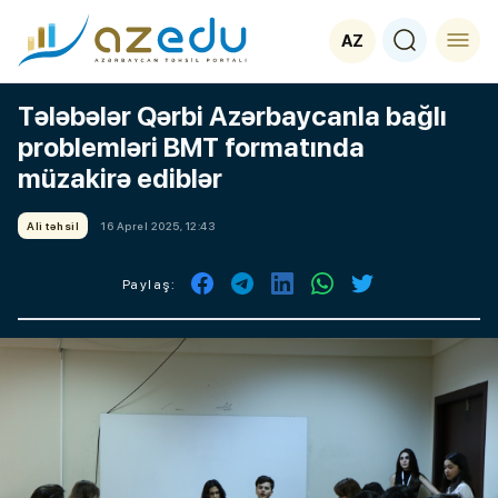
AZ
Tələbələr Qərbi Azərbaycanla bağlı
problemləri BMT formatında
müzakirə ediblər
Ali təhsil
16 Aprel 2025, 12:43
Paylaş: