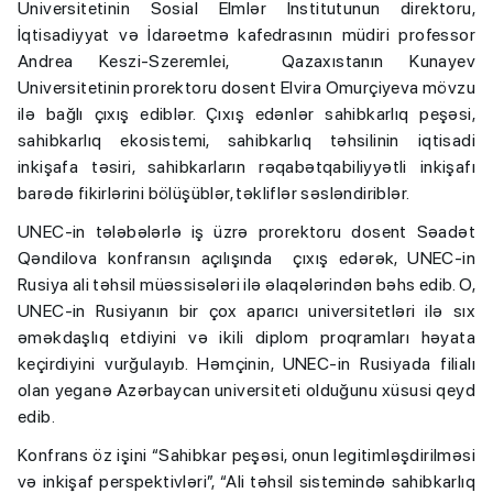
Universitetinin Sosial Elmlər İnstitutunun direktoru,
İqtisadiyyat və İdarəetmə kafedrasının müdiri professor
Andrea Keszi-Szeremlei, Qazaxıstanın Kunayev
Universitetinin prorektoru dosent Elvira Omurçiyeva mövzu
ilə bağlı çıxış ediblər. Çıxış edənlər sahibkarlıq peşəsi,
sahibkarlıq ekosistemi, sahibkarlıq təhsilinin iqtisadi
inkişafa təsiri, sahibkarların rəqabətqabiliyyətli inkişafı
barədə fikirlərini bölüşüblər, təkliflər səsləndiriblər.
UNEC-in tələbələrlə iş üzrə prorektoru dosent Səadət
Qəndilova konfransın açılışında çıxış edərək, UNEC-in
Rusiya ali təhsil müəssisələri ilə əlaqələrindən bəhs edib. O,
UNEC-in Rusiyanın bir çox aparıcı universitetləri ilə sıx
əməkdaşlıq etdiyini və ikili diplom proqramları həyata
keçirdiyini vurğulayıb. Həmçinin, UNEC-in Rusiyada filialı
olan yeganə Azərbaycan universiteti olduğunu xüsusi qeyd
edib.
Konfrans öz işini “Sahibkar peşəsi, onun legitimləşdirilməsi
və inkişaf perspektivləri”, “Ali təhsil sistemində sahibkarlıq