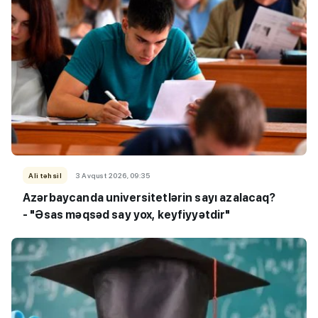
Ali təhsil
3 Avqust 2026, 09:35
Azərbaycanda universitetlərin sayı azalacaq?
- "Əsas məqsəd say yox, keyfiyyətdir"