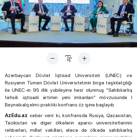
Azərbaycan Dövlət İqtisad Universiteti (UNEC) və
Rusiyanın Tümen Dövlət Universitetinin birgə təşkilatçılığı
ilə UNEC-in 95 illik yubileyinə həsr olunmuş “Sahibkarliq
təhsili: iqtisadi artımın yeni imkanları” mövzusunda I
Beynəlxalq elmi-praktiki konfrans öz işinə başlayıb.
AzEdu.az
xəbər verir ki, konfransda Rusiya, Qazaxıstan,
Tacikistan və digər ölkələrin aparıcı universitetlərinin
rəhbərləri, millət vəkilləri, eləcə də ölkədə sahibkarlıq