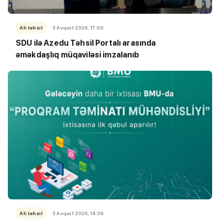
Ali təhsil
3 Avqust 2026, 17:00
SDU ilə Azedu Təhsil Portalı arasında
əməkdaşlıq müqaviləsi imzalanıb
Ali təhsil
3 Avqust 2026, 14:39