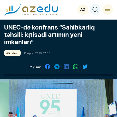
AZ
UNEC-də konfrans “Sahibkarliq
təhsili: iqtisadi artımın yeni
imkanları”
Ali təhsil
11 Aprel 2025, 17:50
Paylaş: