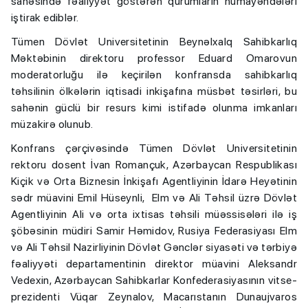
sahəsində fəaliyyət göstərən qurumların nümayəndələri
iştirak ediblər.
Tümen Dövlət Universitetinin Beynəlxalq Sahibkarlıq
Məktəbinin direktoru professor Eduard Omarovun
moderatorluğu ilə keçirilən konfransda sahibkarlıq
təhsilinin ölkələrin iqtisadi inkişafına müsbət təsirləri, bu
sahənin güclü bir resurs kimi istifadə olunma imkanları
müzakirə olunub.
Konfrans çərçivəsində Tümen Dövlət Universitetinin
rektoru dosent İvan Romançuk, Azərbaycan Respublikası
Kiçik və Orta Biznesin İnkişafı Agentliyinin İdarə Heyətinin
sədr müavini Emil Hüseynli, Elm və Ali Təhsil üzrə Dövlət
Agentliyinin Ali və orta ixtisas təhsili müəssisələri ilə iş
şöbəsinin müdiri Samir Həmidov, Rusiya Federasiyası Elm
və Ali Təhsil Nazirliyinin Dövlət Gənclər siyasəti və tərbiyə
fəaliyyəti departamentinin direktor müavini Aleksandr
Vedexin, Azərbaycan Sahibkarlar Konfederasiyasının vitse-
prezidenti Vüqar Zeynalov, Macarıstanın Dunaujvaros