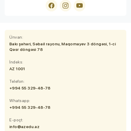
Ünvan:
Bakı şəhəri, Səbail rayonu, Maqomayev 3 döngəsi, 1-ci
Qəsr döngəsi 78
İndeks:
AZ 1001
Telefon:
+994 55 329-48-78
Whatsapp:
+994 55 329-48-78
E-poçt:
info@azedu.az