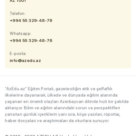
AZ 1001
Telefon:
+994 55 329-48-78
Whatsapp:
+994 55 329-48-78
E-posta:
info@azedu.az
“AzEdu.az” Eğitim Portalı, gazeteciliğin etik ve şeffaflık
ilkelerine dayanarak, ülkede ve dünyada eğitim alanında
yaşanan en önemli olayları Azerbaycan dilinde hızlı bir şəkildə
aktarıyor. Bilim ve eğitim alanındaki sorun ve perspektifleri
yansıtan günlük içeriklerin yanı sıra, köşe yazıları, röportaj,
haber dosyaları ve araştırmaları da okurlara sunuyor.