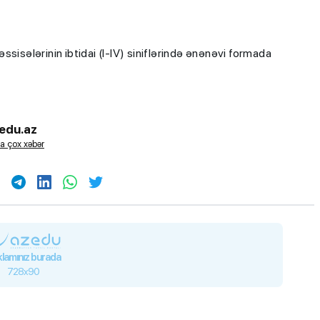
sisələrinin ibtidai (I-IV) siniflərində ənənəvi formada
edu.az
a çox xəbər
lamınız burada
728x90