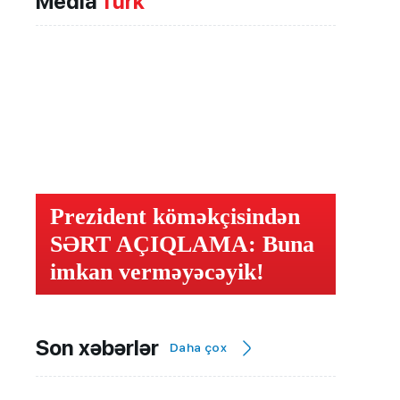
Media
Türk
Prezident köməkçisindən
SƏRT AÇIQLAMA: Buna
imkan verməyəcəyik!
Son xəbərlər
Daha çox