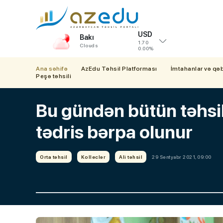
USD
Bakı
1.70
Clouds
0.00%
Ana səhifə
AzEdu Təhsil Platforması
İmtahanlar və qə
Peşə təhsili
Bu gündən bütün təhsi
tədris bərpa olunur
Orta təhsil
Kolleclər
Ali təhsil
29 Sentyabr 2021, 09:00