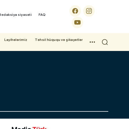
Redaksiya siyasəti
FAQ
Layihələrimiz
Təhsil hüququ və şikayətlər