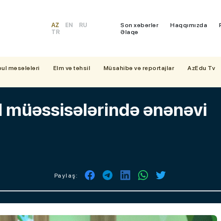
AZ
EN
RU
Son xəbərlər
Haqqımızda
TR
Əlaqə
bul məsələləri
Elm və təhsil
Müsahibə və reportajlar
AzEdu Tv
l müəssisələrində ənənəvi
Paylaş: