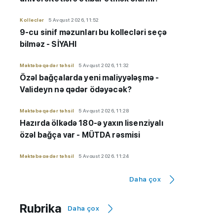
Kolleclər
5 Avqust 2026, 11:52
9-cu sinif məzunları bu kollecləri seçə
bilməz - SİYAHI
Məktəbəqədər təhsil
5 Avqust 2026, 11:32
Özəl bağçalarda yeni maliyyələşmə -
Valideyn nə qədər ödəyəcək?
Məktəbəqədər təhsil
5 Avqust 2026, 11:28
Hazırda ölkədə 180-ə yaxın lisenziyalı
özəl bağça var - MÜTDA rəsmisi
Məktəbəqədər təhsil
5 Avqust 2026, 11:24
Vəfa Yaqublu:
Özəl bağçalarda dövlət
Daha çox
maliyyələşməsi aylıq həyata keçiriləcək
Məktəbəqədər təhsil
5 Avqust 2026, 11:22
Rubrika
Daha çox
8000 uşaq üçün özəl bağça xərclərini