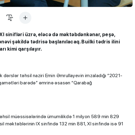
I sinifləri üzrə, eləcə də məktəbdənkənar, peşə,
nəvi şəkildə tədrisə başlanılacaq. Builki tədris ilini
rı kimi qarşılayır.
lk dərslər təhsil naziri Emin Əmrullayevin imzaladığı “2021-
stiqamətləri barədə” əmrinə əsasən “Qarabağ
təhsil müəssisələrində ümumilikdə 1 milyon 589 min 829
sil məktəblərinin IX sinfində 132 min 881, XI sinfində isə 91