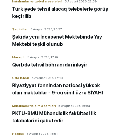
İmtahanlar və qəbul məsələləri
5 Avqust 2026, 22:59
Türkiyədə təhsil alacaq tələbələrlə görüş
keçirilib
Şagirdlər
5 Avqust 2026, 20:27
Şəkidə yeni İncəsənət Məktəbində Yay
Məktəbi təşkil olunub
Maraqlı
5 Avqust 2026, 17:07
Qərbdə təhsil böhranı dərinləşir
Orta təhsil
5 Avqust 2026, 16:18
Riyaziyyat fənnindən nəticəsi yüksək
olan məktəblər - 9-cu sinif üzrə SİYAHI
Müəllimlər və elm adamları
5 Avqust 2026, 16:04
PKTU-BMU Mühəndislik fakültəsi ilk
tələbələrini qəbul edir
Hadisə
5 Avqust 2026, 15:51