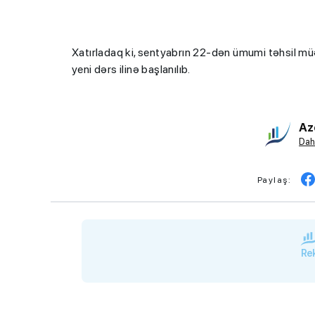
Xatırladaq ki, sentyabrın 22-dən ümumi təhsil müəs
yeni dərs ilinə başlanılıb.
Az
Dah
Paylaş:
Rek