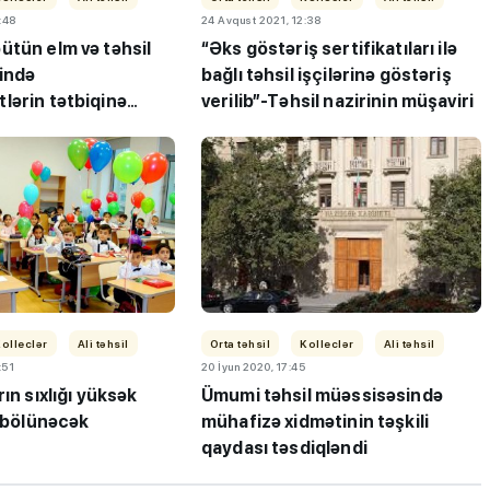
:48
24 Avqust 2021, 12:38
ütün elm və təhsil
“Əks göstəriş sertifikatıları ilə
ində
bağlı təhsil işçilərinə göstəriş
lərin tətbiqinə
verilib”-Təhsil nazirinin müşaviri
RƏSMİ
ı”- MİQ,
"Həftənin təhsil icmalı": Qəbul
r və qəbul
marafonu başa çatdı,
müəllimlərin nəticələri dəyişdi..
olleclər
Ali təhsil
Orta təhsil
Kolleclər
Ali təhsil
:51
20 İyun 2020, 17:45
ın sıxlığı yüksək
Ümumi təhsil müəssisəsində
r bölünəcək
mühafizə xidmətinin təşkili
qaydası təsdiqləndi