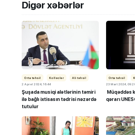
Digər xəbərlər
Orta təhsil
Kolleclər
Ali təhsil
Orta təhsil
K
2 Aprel 2024, 16:44
23 Mart 2024, 09:2
Şuşada musiqi alətlərinin təmiri
Müqəddəs ki
ilə bağlı ixtisasın tədrisi nəzərdə
qərarı UNES
tutulur