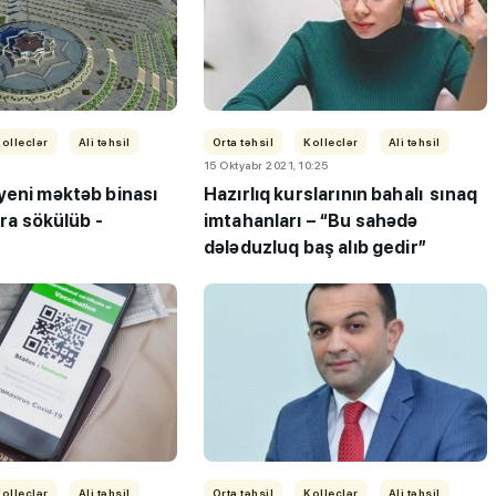
olleclər
Ali təhsil
Orta təhsil
Kolleclər
Ali təhsil
15 Oktyabr 2021, 10:25
yeni məktəb binası
Hazırlıq kurslarının bahalı sınaq
nra sökülüb -
imtahanları – “Bu sahədə
dələduzluq baş alıb gedir”
olleclər
Ali təhsil
Orta təhsil
Kolleclər
Ali təhsil