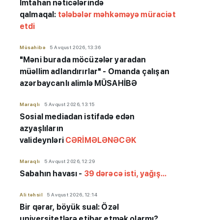
İmtahan nəticələrində
qalmaqal:
tələbələr məhkəməyə müraciət
etdi
Müsahibə
5 Avqust 2026, 13:36
"Məni burada möcüzələr yaradan
müəllim adlandırırlar" - Omanda çalışan
azərbaycanlı alimlə MÜSAHİBƏ
Maraqlı
5 Avqust 2026, 13:15
Sosial mediadan istifadə edən
azyaşlıların
valideynləri
CƏRİMƏLƏNƏCƏK
Maraqlı
5 Avqust 2026, 12:29
Sabahın havası -
39 dərəcə isti, yağış...
Ali təhsil
5 Avqust 2026, 12:14
Bir qərar, böyük sual: Özəl
universitetlərə etibar etmək olarmı?