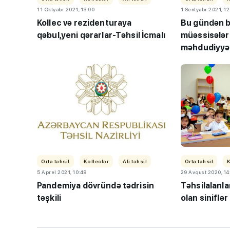
11 Oktyabr 2021, 13:00
1 Sentyabr 2021, 12
Kollec və rezidenturaya
Bu gündən b
qəbul,yeni qərarlar-Təhsil İcmalı
müəssisələr
məhdudiyyət
başlanılır-
“Həftənin təhsil icmal
lisey seçimi, bağçala
imtahanları...
Orta təhsil
Kolleclər
Ali təhsil
Orta təhsil
K
5 Aprel 2021, 10:48
29 Avqust 2020, 14
Pandemiya dövründə tədrisin
Təhsilalanlar
təşkili
olan siniflə