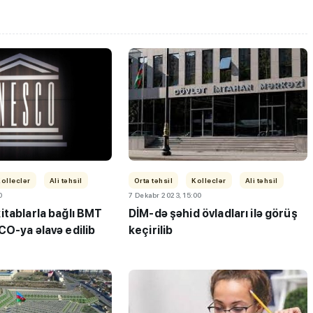
olleclər
Ali təhsil
Orta təhsil
Kolleclər
Ali təhsil
0
7 Dekabr 2023, 15:00
tablarla bağlı BMT
DİM-də şəhid övladları ilə görüş
CO-ya əlavə edilib
keçirilib