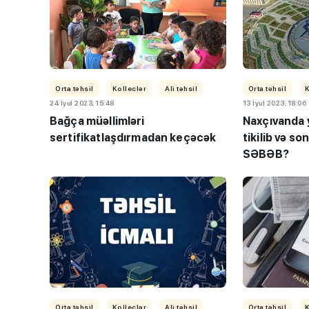
Orta təhsil
Kolleclər
Ali təhsil
Orta təhsil
K
24 İyul 2023, 15:48
13 İyul 2023, 18:06
Bağça müəllimləri
Naxçıvanda 
sertifikatlaşdırmadan keçəcək
tikilib və so
SƏBƏB?
Orta təhsil
Kolleclər
Ali təhsil
Orta təhsil
K