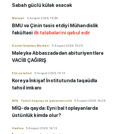
Sabah güclü külək əsəcək
Maraqlı
5 Avqust 2026, 15:46
BMU və Çinin təsis etdiyi Mühəndislik
fakültəsi
ilk tələbələrini qəbul edir
Dövlət İmtahan Mərkəzi
5 Avqust 2026, 15:25
Məleykə Abbaszadədən abituriyentlərə
VACİB ÇAĞIRIŞ
Elm və təhsil
5 Avqust 2026, 15:13
Koreya İnkişaf İnstitutunda təqaüdlə
təhsil imkanı
MİQ
Təhsil hüququ və qanunvericilik
5 Avqust 2026, 14:26
MİQ-də qayda: Eyni bal toplayanlarda
üstünlük kimdə olur?
Hadisə
5 Avqust 2026, 14:13