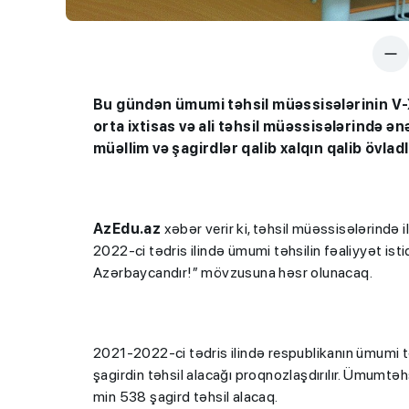
Bu gündən ümumi təhsil müəssisələrinin V-X
orta ixtisas və ali təhsil müəssisələrində ənə
müəllim və şagirdlər qalib xalqın qalib övladla
AzEdu.az
xəbər verir ki, təhsil müəssisələrində i
2022-ci tədris ilində ümumi təhsilin fəaliyyət i
Azərbaycandır!” mövzusuna həsr olunacaq.
2021-2022-ci tədris ilində respublikanın ümumi 
şagirdin təhsil alacağı proqnozlaşdırılır. Ümumtəh
min 538 şagird təhsil alacaq.