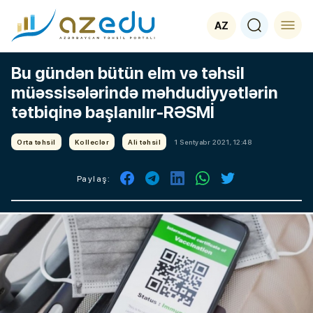
AZ
Bu gündən bütün elm və təhsil
müəssisələrində məhdudiyyətlərin
tətbiqinə başlanılır-RƏSMİ
Orta təhsil
Kolleclər
Ali təhsil
1 Sentyabr 2021, 12:48
Paylaş: