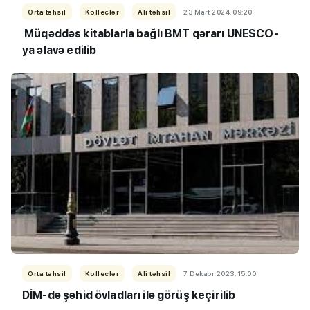
Orta təhsil
Kolleclər
Ali təhsil
23 Mart 2024, 09:20
Müqəddəs kitablarla bağlı BMT qərarı UNESCO-
ya əlavə edilib
Orta təhsil
Kolleclər
Ali təhsil
7 Dekabr 2023, 15:00
DİM-də şəhid övladları ilə görüş keçirilib