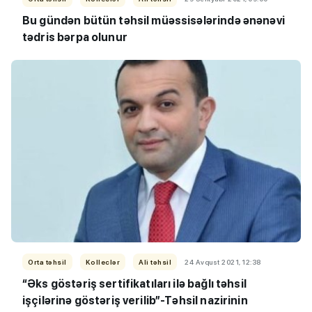
Bu gündən bütün təhsil müəssisələrində ənənəvi
tədris bərpa olunur
Orta təhsil
Kolleclər
Ali təhsil
24 Avqust 2021, 12:38
“Əks göstəriş sertifikatıları ilə bağlı təhsil
işçilərinə göstəriş verilib”-Təhsil nazirinin