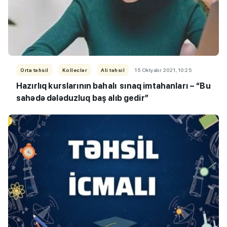
Orta təhsil
Kolleclər
Ali təhsil
15 Oktyabr 2021, 10:25
Hazırlıq kurslarının bahalı sınaq imtahanları – “Bu
sahədə dələduzluq baş alıb gedir”