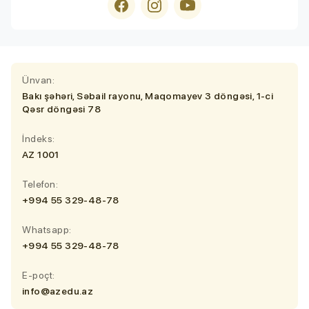
Ünvan:
Bakı şəhəri, Səbail rayonu, Maqomayev 3 döngəsi, 1-ci
Qəsr döngəsi 78
İndeks:
AZ 1001
Telefon:
+994 55 329-48-78
Whatsapp:
+994 55 329-48-78
E-poçt:
info@azedu.az