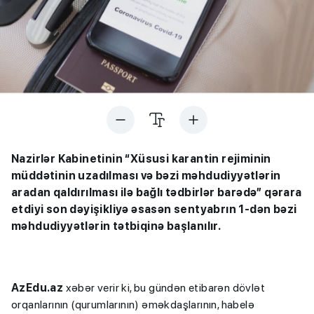
Nazirlər Kabinetinin “Xüsusi karantin rejiminin
müddətinin uzadılması və bəzi məhdudiyyətlərin
aradan qaldırılması ilə bağlı tədbirlər barədə” qərara
etdiyi son dəyişikliyə əsasən sentyabrın 1-dən bəzi
məhdudiyyətlərin tətbiqinə başlanılır.
AzEdu.az
xəbər verir ki, bu gündən etibarən dövlət
orqanlarının (qurumlarının) əməkdaşlarının, habelə