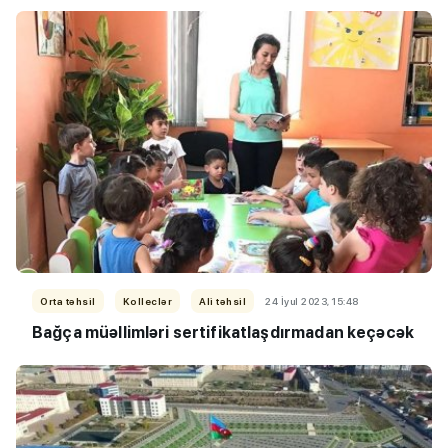
Orta təhsil
Kolleclər
Ali təhsil
24 İyul 2023, 15:48
Bağça müəllimləri sertifikatlaşdırmadan keçəcək