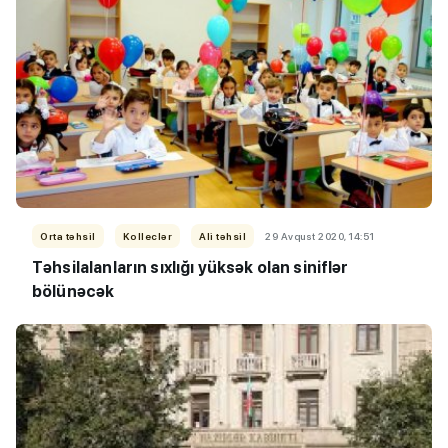
Orta təhsil
Kolleclər
Ali təhsil
29 Avqust 2020, 14:51
Təhsilalanların sıxlığı yüksək olan siniflər
bölünəcək