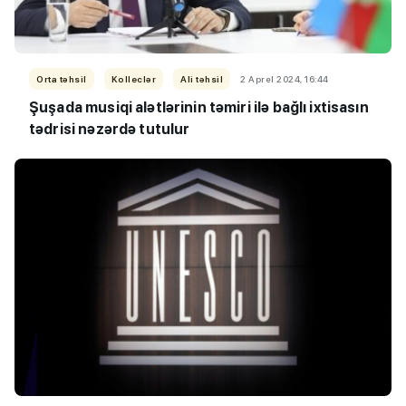
Orta təhsil
Kolleclər
Ali təhsil
2 Aprel 2024, 16:44
Şuşada musiqi alətlərinin təmiri ilə bağlı ixtisasın
tədrisi nəzərdə tutulur