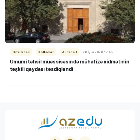
Orta təhsil
Kolleclər
Ali təhsil
20 İyun 2020, 17:45
Ümumi təhsil müəssisəsində mühafizə xidmətinin
təşkili qaydası təsdiqləndi