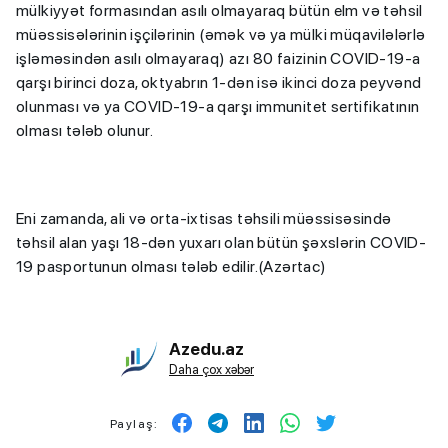
mülkiyyət formasından asılı olmayaraq bütün elm və təhsil
müəssisələrinin işçilərinin (əmək və ya mülki müqavilələrlə
işləməsindən asılı olmayaraq) azı 80 faizinin COVID-19-a
qarşı birinci doza, oktyabrın 1-dən isə ikinci doza peyvənd
olunması və ya COVID-19-a qarşı immunitet sertifikatının
olması tələb olunur.
Eni zamanda, ali və orta-ixtisas təhsili müəssisəsində
təhsil alan yaşı 18-dən yuxarı olan bütün şəxslərin COVID-
19 pasportunun olması tələb edilir.(Azərtac)
Azedu.az
Daha çox xəbər
Paylaş: