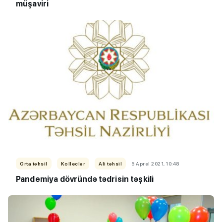
müşaviri
Orta təhsil
Kolleclər
Ali təhsil
5 Aprel 2021, 10:48
Pandemiya dövründə tədrisin təşkili