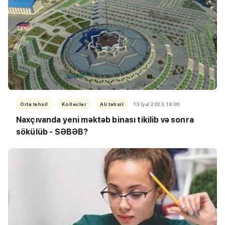
Orta təhsil
Kolleclər
Ali təhsil
13 İyul 2023, 18:06
Naxçıvanda yeni məktəb binası tikilib və sonra
sökülüb - SƏBƏB?