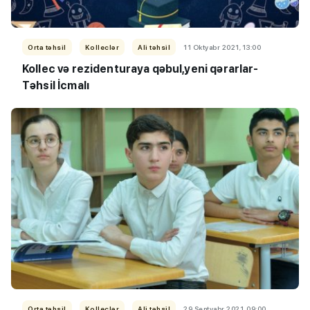
Orta təhsil
Kolleclər
Ali təhsil
11 Oktyabr 2021, 13:00
Kollec və rezidenturaya qəbul,yeni qərarlar-
Təhsil İcmalı
Orta təhsil
Kolleclər
Ali təhsil
29 Sentyabr 2021, 09:00