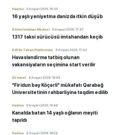
Hadisə
6 Avqust 2026, 19:33
16 yaşlı yeniyetmə dənizdə itkin düşüb
Dövlət İmtahan Mərkəzi
6 Avqust 2026, 17:47
1317 taksi sürücüsü imtahandan keçib
AzEdu Təhsil Platforması
6 Avqust 2026, 17:43
Həvəsləndirmə tətbiq olunan
vakansiyaların seçiminə start verilir
Ali təhsil
6 Avqust 2026, 16:54
“Firidun bəy Köçərli” mükafatı Qarabağ
Universitetinin rəhbərliyinə təqdim edilib
Hadisə
6 Avqust 2026, 16:48
Kanalda batan 14 yaşlı oğlanın meyiti
tapıldı
Hadisə
6 Avqust 2026, 16:29