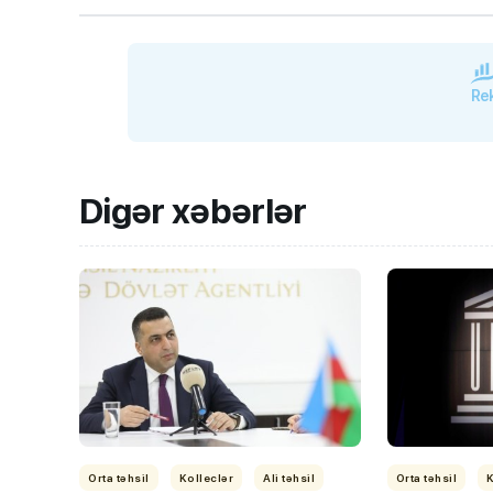
Rek
Digər xəbərlər
Orta təhsil
Kolleclər
Ali təhsil
Orta təhsil
K