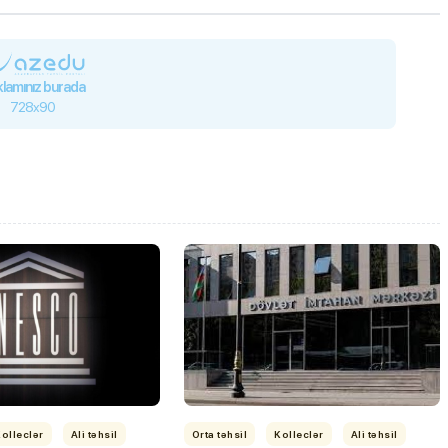
lamınız burada
728x90
olleclər
Ali təhsil
Orta təhsil
Kolleclər
Ali təhsil