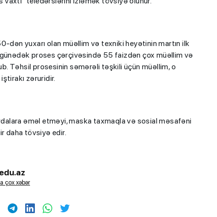
s vaxtı” teledərslərini izləmək tövsiyə olunur.
0-dən yuxarı olan müəllim və texniki heyətinin martın ilk
u günədək proses çərçivəsində 55 faizdən çox müəllim və
. Təhsil prosesinin səmərəli təşkili üçün müəllim, o
ştirakı zəruridir.
qaydalara əməl etməyi, maska taxmaqla və sosial məsafəni
 daha tövsiyə edir.
edu.az
a çox xəbər