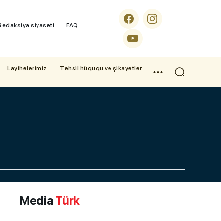
Redaksiya siyasəti
FAQ
Layihələrimiz
Təhsil hüququ və şikayətlər
Media
Türk