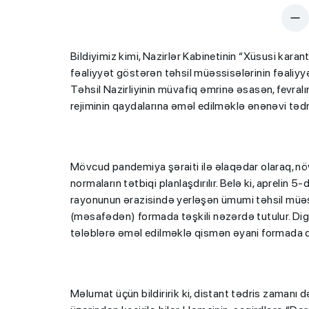
Bildiyimiz kimi, Nazirlər Kabinetinin “Xüsusi kar
fəaliyyət göstərən təhsil müəssisələrinin fəaliyyət
Təhsil Nazirliyinin müvafiq əmrinə əsasən, fevral
rejiminin qaydalarına əməl edilməklə ənənəvi tədr
Mövcud pandemiya şəraiti ilə əlaqədar olaraq, növb
normaların tətbiqi planlaşdırılır. Belə ki, aprelin
rayonunun ərazisində yerləşən ümumi təhsil müəss
(məsafədən) formada təşkili nəzərdə tutulur. Digə
tələblərə əməl edilməklə qismən əyani formada d
Məlumat üçün bildiririk ki, distant tədris zamanı 