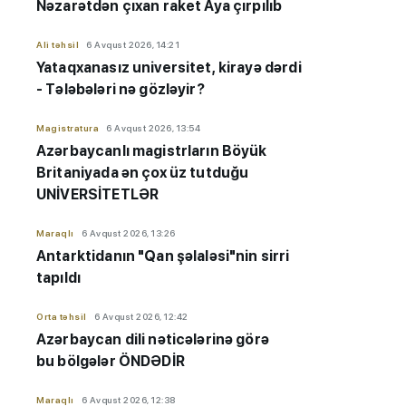
Nəzarətdən çıxan raket Aya çırpılıb
Ali təhsil
6 Avqust 2026, 14:21
Yataqxanasız universitet, kirayə dərdi
- Tələbələri nə gözləyir?
Magistratura
6 Avqust 2026, 13:54
Azərbaycanlı magistrların Böyük
Britaniyada ən çox üz tutduğu
UNİVERSİTETLƏR
Maraqlı
6 Avqust 2026, 13:26
Antarktidanın "Qan şəlaləsi"nin sirri
tapıldı
Orta təhsil
6 Avqust 2026, 12:42
Azərbaycan dili nəticələrinə görə
bu bölgələr ÖNDƏDİR
Maraqlı
6 Avqust 2026, 12:38