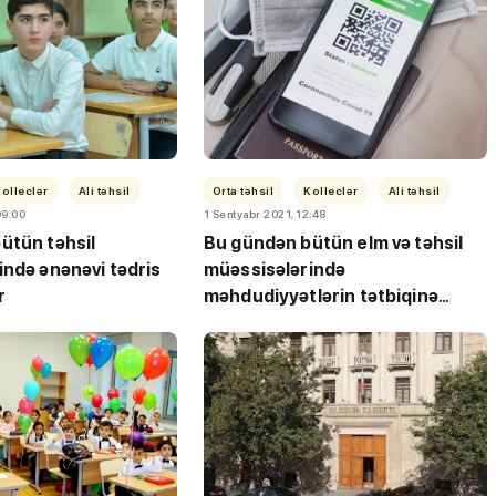
olleclər
Ali təhsil
Orta təhsil
Kolleclər
Ali təhsil
09:00
1 Sentyabr 2021, 12:48
ı”- MİQ,
"Həftənin təhsil icmalı": Qəbul
ütün təhsil
Bu gündən bütün elm və təhsil
r və qəbul
marafonu başa çatdı,
ində ənənəvi tədris
müəssisələrində
müəllimlərin nəticələri dəyişdi..
r
məhdudiyyətlərin tətbiqinə
başlanılır-RƏSMİ