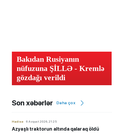
Bakıdan Rusiyanın
nüfuzuna ŞİLLƏ - Kremlə
gözdağı verildi
Son xəbərlər
Daha çox
Hadisə
6 Avqust 2026, 21:25
Azyaşlı
traktorun altında qalaraq öldü