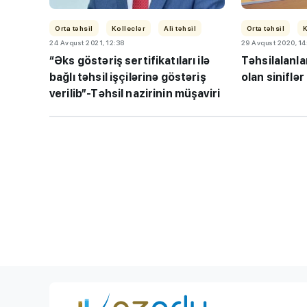
Orta təhsil
Kolleclər
Ali təhsil
Orta təhsil
K
24 Avqust 2021, 12:38
29 Avqust 2020, 14
“Əks göstəriş sertifikatıları ilə
Təhsilalanlar
bağlı təhsil işçilərinə göstəriş
olan siniflə
verilib”-Təhsil nazirinin müşaviri
TİF “Maarifçi” tə
məzunlarla görüş