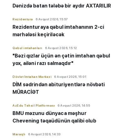
Dənizdə batan tələbə bir aydır AXTARILIR
Rezidentura
6 Avqust 2026, 15:57
Rezidenturaya qəbul imtahanının 2-ci
mərhələsi keçiriləcək
Qəbul imtahanları
6 Avqust 2026, 15:12
"Bəzi qızlar üçün ən çətin imtahan qəbul
yox, ailəni razı salmaqdır"
Dövlət İmtahan Mərkəzi
6 Avqust 2026, 15:01
DİM sədrindən abituriyent
​​​​​​​lərə
növbəti
MÜRACİƏT
AzEdu Təhsil Platforması
6 Avqust 2026, 14:55
BMU məzunu dünyaca məşhur
Chevening təqaüdünün qalibi olub
Maraqlı
6 Avqust 2026, 14:33