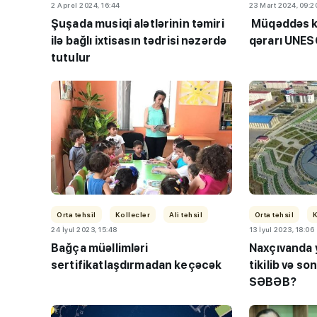
2 Aprel 2024, 16:44
23 Mart 2024, 09:2
Şuşada musiqi alətlərinin təmiri
Müqəddəs ki
ilə bağlı ixtisasın tədrisi nəzərdə
qərarı UNES
tutulur
Orta təhsil
Kolleclər
Ali təhsil
Orta təhsil
K
24 İyul 2023, 15:48
13 İyul 2023, 18:06
Bağça müəllimləri
Naxçıvanda 
sertifikatlaşdırmadan keçəcək
tikilib və so
SƏBƏB?