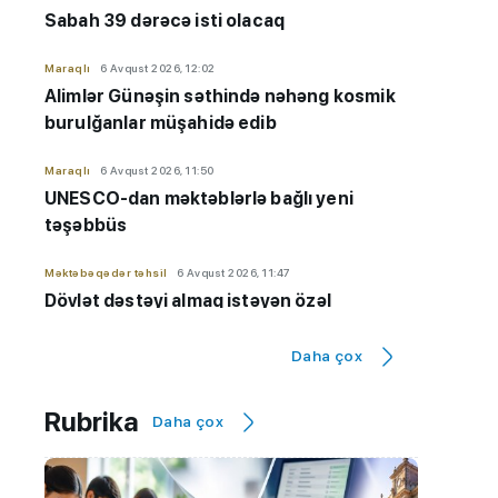
Sabah 39 dərəcə isti olacaq
Maraqlı
6 Avqust 2026, 12:02
Alimlər Günəşin səthində nəhəng kosmik
burulğanlar müşahidə edib
Maraqlı
6 Avqust 2026, 11:50
UNESCO-dan məktəblərlə bağlı yeni
təşəbbüs
Məktəbəqədər təhsil
6 Avqust 2026, 11:47
Dövlət dəstəyi almaq istəyən özəl
bağçaların kameraları olmalıdır
Daha çox
İmtahanlar və qəbul məsələləri
6 Avqust 2026, 11:32
Qiyabi təhsil "risk zonası"ndadır? - "Yeni
Rubrika
Daha çox
qaydaların tətbiqinə ehtiyac var"
Hadisə
6 Avqust 2026, 11:20