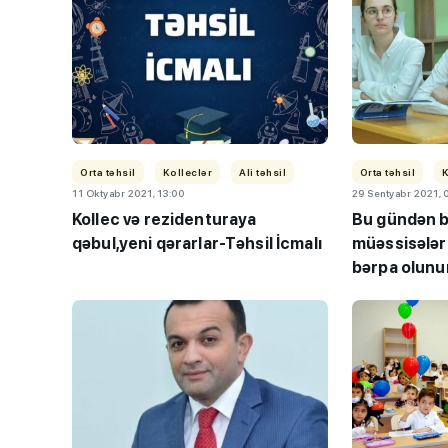
Orta təhsil
Kolleclər
Ali təhsil
Orta təhsil
K
11 Oktyabr 2021, 13:00
29 Sentyabr 2021, 
“Həftənin təhsil icmal
Kollec və rezidenturaya
Bu gündən b
lisey seçimi, bağçala
qəbul,yeni qərarlar-Təhsil İcmalı
müəssisələr
imtahanları...
bərpa olunu