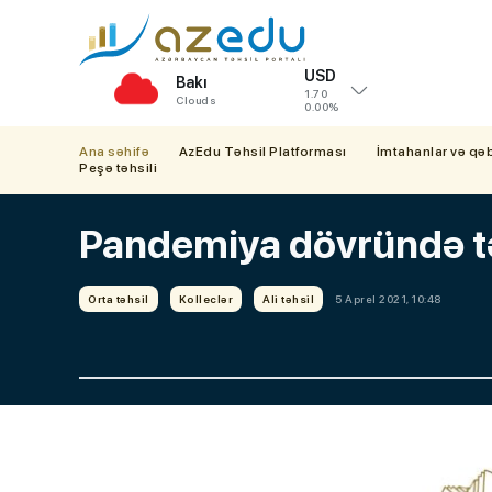
USD
Bakı
1.70
Clouds
0.00%
Ana səhifə
AzEdu Təhsil Platforması
İmtahanlar və qə
Peşə təhsili
Pandemiya dövründə tə
Orta təhsil
Kolleclər
Ali təhsil
5 Aprel 2021, 10:48