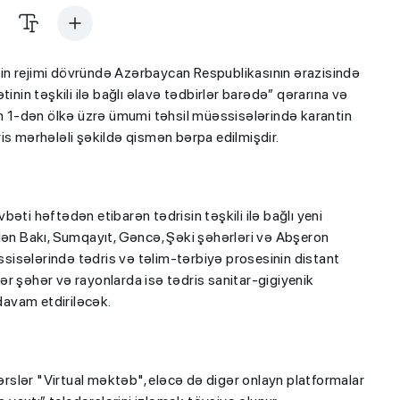
antin rejimi dövründə Azərbaycan Respublikasının ərazisində
inin təşkili ilə bağlı əlavə tədbirlər barədə” qərarına və
ın 1-dən ölkə üzrə ümumi təhsil müəssisələrində karantin
is mərhələli şəkildə qismən bərpa edilmişdir.
əti həftədən etibarən tədrisin təşkili ilə bağlı yeni
 5-dən Bakı, Sumqayıt, Gəncə, Şəki şəhərləri və Abşeron
isələrində tədris və təlim-tərbiyə prosesinin distant
r şəhər və rayonlarda isə tədris sanitar-gigiyenik
avam etdiriləcək.
dərslər "Virtual məktəb", eləcə də digər onlayn platformalar