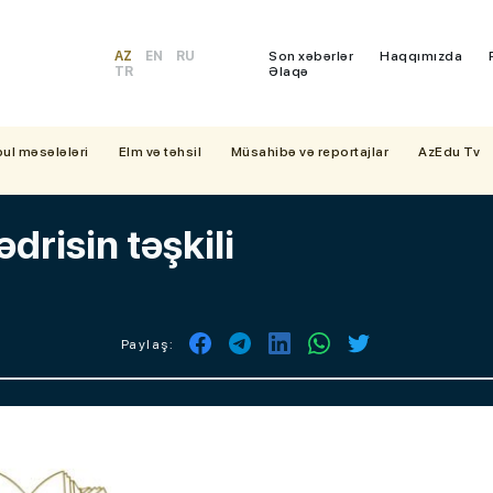
AZ
EN
RU
Son xəbərlər
Haqqımızda
TR
Əlaqə
bul məsələləri
Elm və təhsil
Müsahibə və reportajlar
AzEdu Tv
drisin təşkili
Paylaş: