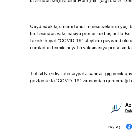
üzərindən keçirilə bilər. Həmçinin şagirdlərə “Dər
Qeyd edək ki, ümumi təhsil müəssisələrinin yaşı 5
həftəsindən vaksinasiya prosesinə başlanılıb. B
texniki heyət “COVID-19” əleyhinə peyvənd olunub
cümlədən texniki heyətin vaksinasiya prosesində i
Təhsil Nazirliyi ictimaiyyətə sanitar-gigiyenik 
gözləməklə “COVID-19” virusundan qorunmağı bir
Az
Dah
Paylaş: