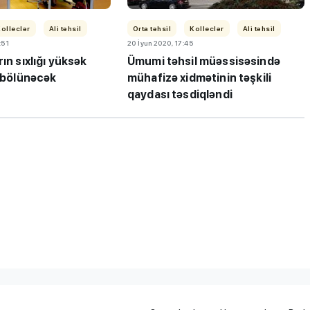
olleclər
Ali təhsil
Orta təhsil
Kolleclər
Ali təhsil
:51
20 İyun 2020, 17:45
ın sıxlığı yüksək
Ümumi təhsil müəssisəsində
r bölünəcək
mühafizə xidmətinin təşkili
qaydası təsdiqləndi
"3-5 balı çatmadığı üçün
ləbə-
gələcəyin həkimi kimya
 keçirib
müəllimi olur"