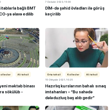
0
7 Dekabr 2023, 15:00
tablarla bağlı BMT
DİM-də şəhid övladları ilə görüş
CO-ya əlavə edilib
keçirilib
olleclər
Ali təhsil
Orta təhsil
Kolleclər
Ali təhsil
15 Oktyabr 2021, 10:25
yeni məktəb binası
Hazırlıq kurslarının bahalı sınaq
nra sökülüb -
imtahanları – “Bu sahədə
dələduzluq baş alıb gedir”