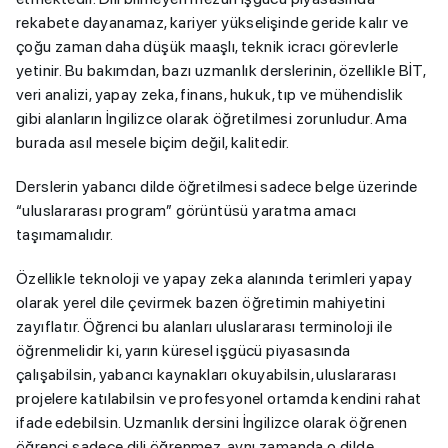
rekabete dayanamaz, kariyer yükselişinde geride kalır ve
çoğu zaman daha düşük maaşlı, teknik icracı görevlerle
yetinir. Bu bakımdan, bazı uzmanlık derslerinin, özellikle BİT,
veri analizi, yapay zeka, finans, hukuk, tıp ve mühendislik
gibi alanların İngilizce olarak öğretilmesi zorunludur. Ama
burada asıl mesele biçim değil, kalitedir.
Derslerin yabancı dilde öğretilmesi sadece belge üzerinde
“uluslararası program” görüntüsü yaratma amacı
taşımamalıdır.
Özellikle teknoloji ve yapay zeka alanında terimleri yapay
olarak yerel dile çevirmek bazen öğretimin mahiyetini
zayıflatır. Öğrenci bu alanları uluslararası terminoloji ile
öğrenmelidir ki, yarın küresel işgücü piyasasında
çalışabilsin, yabancı kaynakları okuyabilsin, uluslararası
projelere katılabilsin ve profesyonel ortamda kendini rahat
ifade edebilsin. Uzmanlık dersini İngilizce olarak öğrenen
öğrenci sadece dili öğrenmez, aynı zamanda o dilde