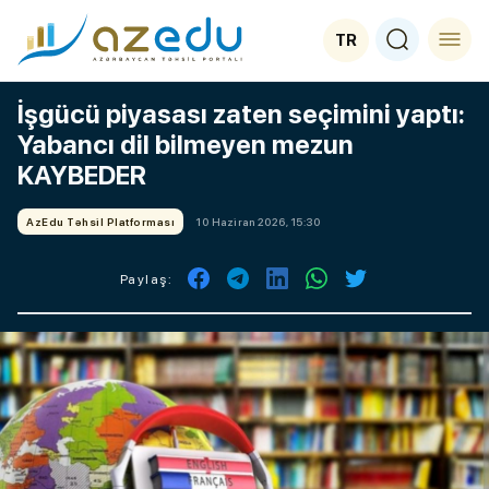
TR
İşgücü piyasası zaten seçimini yaptı:
Yabancı dil bilmeyen mezun
KAYBEDER
AzEdu Təhsil Platforması
10 Haziran 2026, 15:30
Paylaş: