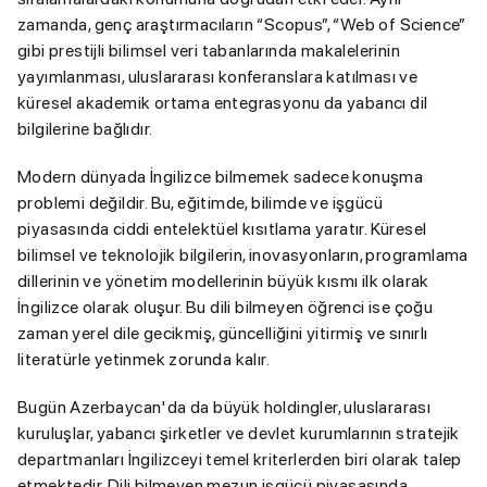
zamanda, genç araştırmacıların “Scopus”, “Web of Science”
gibi prestijli bilimsel veri tabanlarında makalelerinin
yayımlanması, uluslararası konferanslara katılması ve
küresel akademik ortama entegrasyonu da yabancı dil
bilgilerine bağlıdır.
Modern dünyada İngilizce bilmemek sadece konuşma
problemi değildir. Bu, eğitimde, bilimde ve işgücü
piyasasında ciddi entelektüel kısıtlama yaratır. Küresel
bilimsel ve teknolojik bilgilerin, inovasyonların, programlama
dillerinin ve yönetim modellerinin büyük kısmı ilk olarak
İngilizce olarak oluşur. Bu dili bilmeyen öğrenci ise çoğu
zaman yerel dile gecikmiş, güncelliğini yitirmiş ve sınırlı
literatürle yetinmek zorunda kalır.
Bugün Azerbaycan'da da büyük holdingler, uluslararası
kuruluşlar, yabancı şirketler ve devlet kurumlarının stratejik
departmanları İngilizceyi temel kriterlerden biri olarak talep
etmektedir. Dili bilmeyen mezun işgücü piyasasında