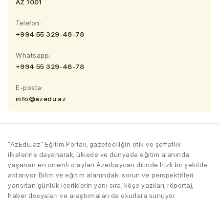
AZ 1001
Telefon:
+994 55 329-48-78
Whatsapp:
+994 55 329-48-78
E-posta:
info@azedu.az
“AzEdu.az” Eğitim Portalı, gazeteciliğin etik ve şeffaflık
ilkelerine dayanarak, ülkede ve dünyada eğitim alanında
yaşanan en önemli olayları Azerbaycan dilinde hızlı bir şəkildə
aktarıyor. Bilim ve eğitim alanındaki sorun ve perspektifleri
yansıtan günlük içeriklerin yanı sıra, köşe yazıları, röportaj,
haber dosyaları ve araştırmaları da okurlara sunuyor.