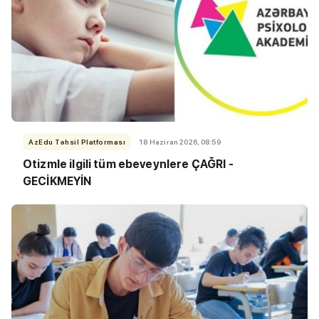
AzEdu Təhsil Platforması
18 Haziran 2026, 08:59
Otizmle ilgili tüm ebeveynlere ÇAĞRI -
GECİKMEYİN