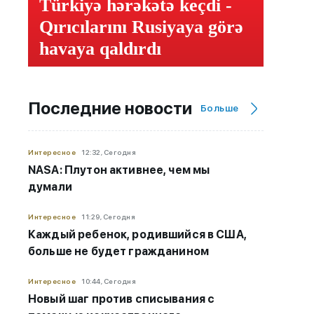
Türkiyə hərəkətə keçdi -
Qırıcılarını Rusiyaya görə
havaya qaldırdı
Последние новости
Больше
Интересное
12:32, Сегодня
NASA: Плутон активнее, чем мы
думали
Интересное
11:29, Сегодня
Каждый ребенок, родившийся в США,
больше не будет гражданином
Интересное
10:44, Сегодня
Новый шаг против списывания с