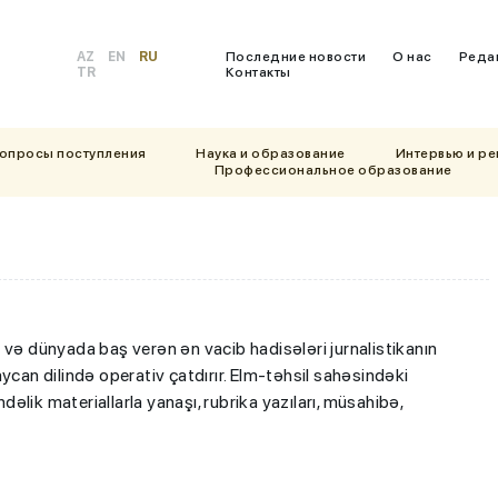
AZ
EN
RU
Последние новости
О нас
Реда
TR
Контакты
вопросы поступления
Наука и образование
Интервью и р
Профессиональное образование
 və dünyada baş verən ən vacib hadisələri jurnalistikanın
ycan dilində operativ çatdırır. Elm-təhsil sahəsindəki
lik materiallarla yanaşı, rubrika yazıları, müsahibə,