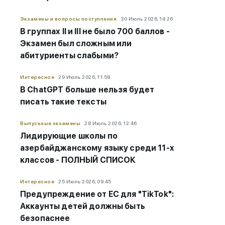
Экзамены и вопросы поступления
30 Июль 2026, 14:26
В группах II и III не было 700 баллов -
Экзамен был сложным или
абитуриенты слабыми?
Интересное
29 Июль 2026, 11:58
В ChatGPT больше нельзя будет
писать такие тексты
Выпускные экзамены
28 Июль 2026, 12:46
Лидирующие школы по
азербайджанскому языку среди 11-х
классов - ПОЛНЫЙ СПИСОК
Интересное
25 Июль 2026, 09:45
Предупреждение от ЕС для "TikTok":
Аккаунты детей должны быть
безопаснее