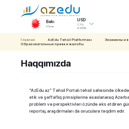
USD
Bakı
1.70
Clear
0.05%
Главная
AzEdu Təhsil Platforması
Экзамены и 
Образовательные права и жалобы
Haqqımızda
“AzEdu.az” Təhsil Portalı təhsil sahəsində ölkədə
etik və şəffaflıq prinsiplərinə əsaslanaraq Azərba
problem və perspektivləri özündə əks etdirən gündə
reportaj, araşdırmaları da oxuculara təqdim edir.