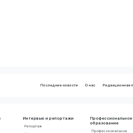
ктивнее, чем
для искусственного
интеллекта
Последние новости
О нас
Редакционная 
ы
Интервью и репортажи
Профессиональное
образование
Репортаж
Профессиональное