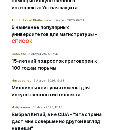
помощью искусственного
интеллекта: Устная защита
становится обязательной
AzEdu Təhsil Platforması
6 Август 2026, 09:21
5 наименее популярных
университетов для магистратуры -
СПИСОК
Событие
2 Август 2026, 17:47
15-летний подросток приговорен к
100 годам тюрьмы
Интересное
2 Август 2026, 16:23
Миллионы книг уничтожены для
искусственного интеллекта
Избранное
31 Июль 2026, 17:13
Выбрал Китай, а не США - "Эта страна
даст мне совершенно другой взгляд
на вещи"