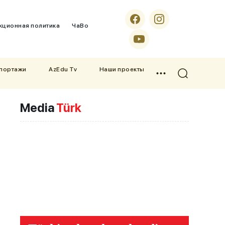
кционная политика
ЧаВо
епортажи
AzEdu Tv
Наши проекты
Media
Türk