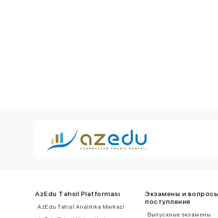
NASA: Плутон а
мы думали
AzEdu Təhsil Platforması
Экзамены и вопрос
поступления
AzEdu Təhsil Analitika Mərkəzi
Выпускные экзамены