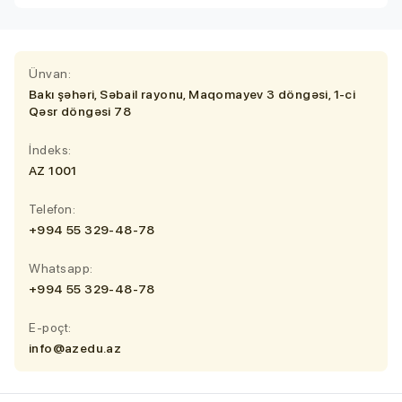
Ünvan:
Bakı şəhəri, Səbail rayonu, Maqomayev 3 döngəsi, 1-ci
Qəsr döngəsi 78
İndeks:
AZ 1001
Telefon:
+994 55 329-48-78
Whatsapp:
+994 55 329-48-78
E-poçt:
info@azedu.az