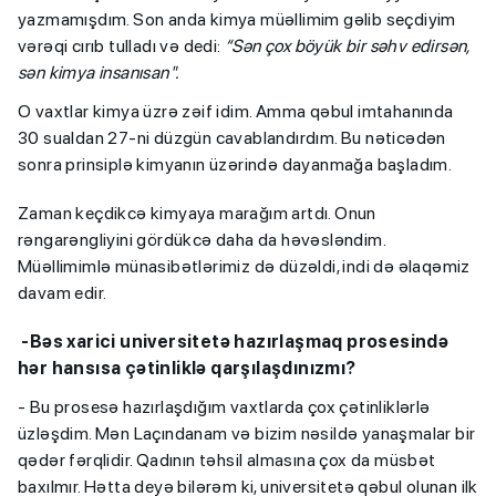
yazmamışdım. Son anda kimya müəllimim gəlib seçdiyim
vərəqi cırıb tulladı və dedi:
“
Sən çox böyük bir səhv edirsən,
sən kimya insanısan".
O vaxtlar kimya üzrə zəif idim. Amma qəbul imtahanında
30 sualdan 27-ni düzgün cavablandırdım. Bu nəticədən
sonra prinsiplə kimyanın üzərində dayanmağa başladım.
Zaman keçdikcə kimyaya marağım artdı. Onun
rəngarəngliyini gördükcə daha da həvəsləndim.
Müəllimimlə münasibətlərimiz də düzəldi, indi də əlaqəmiz
davam edir.
-Bəs xarici universitetə hazırlaşmaq prosesində
hər hansısa çətinliklə qarşılaşdınızmı?
- Bu prosesə hazırlaşdığım vaxtlarda çox çətinliklərlə
üzləşdim. Mən Laçındanam və bizim nəsildə yanaşmalar bir
qədər fərqlidir. Qadının təhsil almasına çox da müsbət
baxılmır. Hətta deyə bilərəm ki, universitetə qəbul olunan ilk