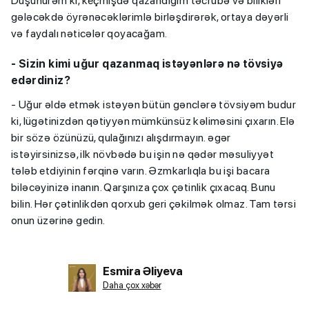
Düşünürəm ki, keçmişdə qazandığım təcrübə və bilikləri
gələcəkdə öyrənəcəklərimlə birləşdirərək, ortaya dəyərli
və faydalı nəticələr qoyacağam.
- Sizin kimi uğur qazanmaq istəyənlərə nə tövsiyə
edərdiniz?
- Uğur əldə etmək istəyən bütün gənclərə tövsiyəm budur
ki, lügətinizdən qətiyyən mümkünsüz kəliməsini çıxarın. Elə
bir sözə özünüzü, qulağınızı alışdırmayın. əgər
istəyirsinizsə, ilk növbədə bu işin nə qədər məsuliyyət
tələb etdiyinin fərqinə varın. Əzmkarlıqla bu işi bacara
biləcəyinizə inanın. Qarşınıza çox çətinlik çıxacaq. Bunu
bilin. Hər çətinlikdən qorxub geri çəkilmək olmaz. Tam tərsi
onun üzərinə gedin.
Esmira Əliyeva
Daha çox xəbər