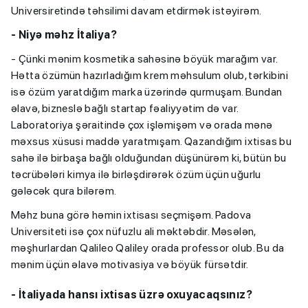
Universiretində təhsilimi davam etdirmək istəyirəm.
- Niyə məhz İtaliya?
- Çünki mənim kosmetika sahəsinə böyük marağım var.
Hətta özümün hazırladığım krem məhsulum olub, tərkibini
isə özüm yaratdığım marka üzərində qurmuşam. Bundan
əlavə, bizneslə bağlı startap fəaliyyətim də var.
Laboratoriya şəraitində çox işləmişəm və orada mənə
məxsus xüsusi maddə yaratmışam. Qazandığım ixtisas bu
sahə ilə birbaşa bağlı olduğundan düşünürəm ki, bütün bu
təcrübələri kimya ilə birləşdirərək özüm üçün uğurlu
gələcək qura bilərəm.
Məhz buna görə həmin ixtisası seçmişəm. Padova
Universiteti isə çox nüfuzlu ali məktəbdir. Məsələn,
məşhurlardan Qalileo Qaliley orada professor olub. Bu da
mənim üçün əlavə motivasiya və böyük fürsətdir.
- İtaliyada hansı ixtisas üzrə oxuyacaqsınız?