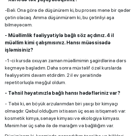
-Bəli. Ona görə də düşünürəm ki, bu proses mənə bir qədər
çətin olacaq. Amma düşünmürəm ki, bu çətinliyi aşa
bilməyəcəm.
- Müəllimlik fəaliyyətiylə bağlı söz açdınız. 4 il
müəllim kimi çalışmısınız. Hansı müəssisədə
işləmisiniz?
-1-ci kursda oxuyan zaman müəllimimin şagirdlərinə dərs
keçməyə başladım. Daha sonra müxtəlif özəl kurslarda
fəaliyyətimi davam etdirdim. 2 il ev şəraitində
repetitorluqla məşğul oldum.
- Təhsil həyatınızla bağlı hansı hədəfləriniz var?
- Təbii ki, ən böyük arzularımdan biri yaxşı bir kimyaçı
olmaqdır. Qəbul olduğum ixtisasın üç əsas istiqaməti var:
kosmetik kimya, sənaye kimyası və ekologiya kimyası.
Mənim hər üç sahə ilə də marağım və bağlılığım var.