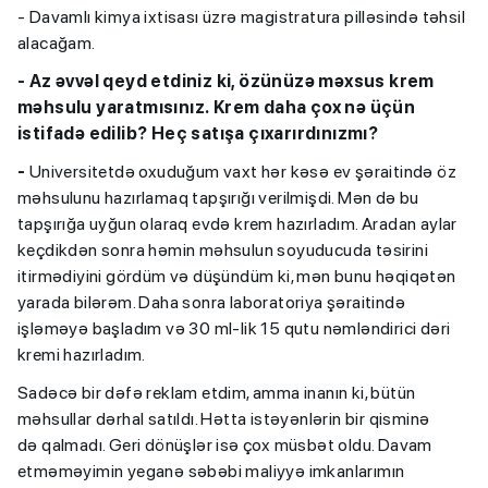
- Davamlı kimya ixtisası üzrə magistratura pilləsində təhsil
alacağam.
- Az əvvəl qeyd etdiniz ki, özünüzə məxsus krem
məhsulu yaratmısınız. Krem daha çox nə üçün
istifadə edilib? Heç satışa çıxarırdınızmı?
-
Universitetdə oxuduğum vaxt hər kəsə ev şəraitində öz
məhsulunu hazırlamaq tapşırığı verilmişdi. Mən də bu
tapşırığa uyğun olaraq evdə krem hazırladım. Aradan aylar
keçdikdən sonra həmin məhsulun soyuducuda təsirini
itirmədiyini gördüm və düşündüm ki, mən bunu həqiqətən
yarada bilərəm. Daha sonra laboratoriya şəraitində
işləməyə başladım və 30 ml-lik 15 qutu nəmləndirici dəri
kremi hazırladım.
Sadəcə bir dəfə reklam etdim, amma inanın ki, bütün
məhsullar dərhal satıldı. Hətta istəyənlərin bir qisminə
də qalmadı. Geri dönüşlər isə çox müsbət oldu. Davam
etməməyimin yeganə səbəbi maliyyə imkanlarımın