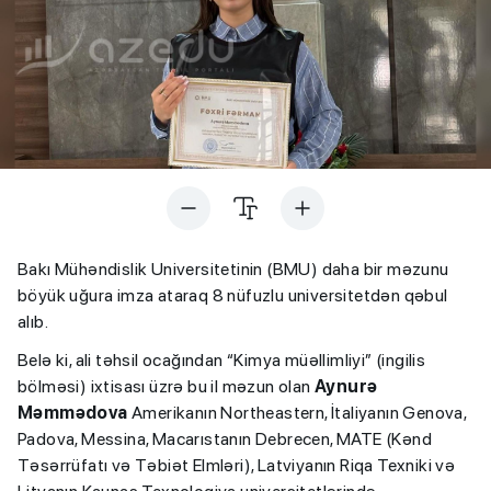
Bakı Mühəndislik Universitetinin (BMU) daha bir məzunu
böyük uğura imza ataraq 8 nüfuzlu universitetdən qəbul
alıb.
Belə ki, ali təhsil ocağından “Kimya müəllimliyi” (ingilis
bölməsi) ixtisası üzrə bu il məzun olan
Aynurə
Məmmədova
Amerikanın Northeastern, İtaliyanın Genova,
Padova, Messina, Macarıstanın Debrecen, MATE (Kənd
Təsərrüfatı və Təbiət Elmləri), Latviyanın Riqa Texniki və