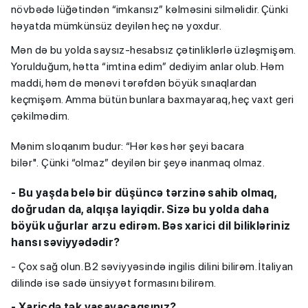
növbədə lüğətindən “imkansız” kəlməsini silməlidir. Çünki
həyatda mümkünsüz deyilən heç nə yoxdur.
Mən də bu yolda saysız-hesabsız çətinliklərlə üzləşmişəm.
Yorulduğum, hətta “imtina edim” dediyim anlar olub. Həm
maddi, həm də mənəvi tərəfdən böyük sınaqlardan
keçmişəm. Amma bütün bunlara baxmayaraq, heç vaxt geri
çəkilmədim.
Mənim sloqanım budur: “Hər kəs hər şeyi bacara
bilər". Çünki “olmaz” deyilən bir şeyə inanmaq olmaz.
- Bu yaşda belə bir düşüncə tərzinə sahib olmaq,
doğrudan da, alqışa layiqdir. Sizə bu yolda daha
böyük uğurlar arzu edirəm. Bəs xarici dil bilikləriniz
hansı səviyyədədir?
- Çox sağ olun. B2 səviyyəsində ingilis dilini bilirəm. İtaliyan
dilində isə sadə ünsiyyət formasını bilirəm.
- Xaricdə tək yaşayacaqsınız?