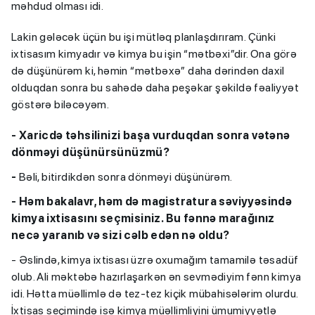
məhdud olması idi.
Lakin gələcək üçün bu işi mütləq planlaşdırıram. Çünki
ixtisasım kimyadır və kimya bu işin “mətbəxi”dir. Ona görə
də düşünürəm ki, həmin “mətbəxə” daha dərindən daxil
olduqdan sonra bu sahədə daha peşəkar şəkildə fəaliyyət
göstərə biləcəyəm.
- Xaricdə təhsilinizi başa vurduqdan sonra vətənə
dönməyi düşünürsünüzmü?
-
Bəli, bitirdikdən sonra dönməyi düşünürəm.
- Həm bakalavr, həm də magistratura səviyyəsində
kimya ixtisasını seçmisiniz. Bu fənnə marağınız
necə yaranıb və sizi cəlb edən nə oldu?
- Əslində, kimya ixtisası üzrə oxumağım tamamilə təsadüf
olub. Ali məktəbə hazırlaşarkən ən sevmədiyim fənn kimya
idi. Hətta müəllimlə də tez-tez kiçik mübahisələrim olurdu.
İxtisas seçimində isə kimya müəllimliyini ümumiyyətlə