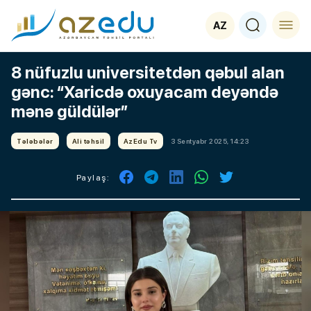
AZ
8 nüfuzlu universitetdən qəbul alan
gənc: “Xaricdə oxuyacam deyəndə
mənə güldülər”
Tələbələr
Ali təhsil
AzEdu Tv
3 Sentyabr 2025, 14:23
Paylaş: