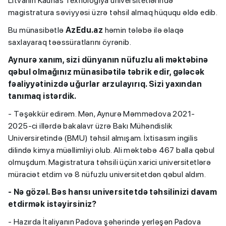
Litvanın Kaunas Texnologiya universitetlərində
magistratura səviyyəsi üzrə təhsil almaq hüququ əldə edib.
Bu münasibətlə
AzEdu.az
həmin tələbə ilə əlaqə
saxlayaraq təəssüratlarını öyrənib.
Aynurə xanım, sizi dünyanın nüfuzlu ali məktəbinə
qəbul olmağınız münasibətilə təbrik edir, gələcək
fəaliyyətinizdə uğurlar arzulayırıq. Sizi yaxından
tanımaq istərdik.
- Təşəkkür edirəm. Mən, Aynurə Məmmədova 2021-
2025-ci illərdə bakalavr üzrə Bakı Mühəndislik
Universiretində (BMU) təhsil almışam. İxtisasım ingilis
dilində kimya müəllimliyi olub. Ali məktəbə 467 balla qəbul
olmuşdum. Magistratura təhsili üçün xarici universitetlərə
müraciət etdim və 8 nüfuzlu universitetdən qəbul aldım.
- Nə gözəl. Bəs hansı universitetdə təhsilinizi davam
etdirmək istəyirsiniz?
- Hazırda İtaliyanın Padova şəhərində yerləşən Padova