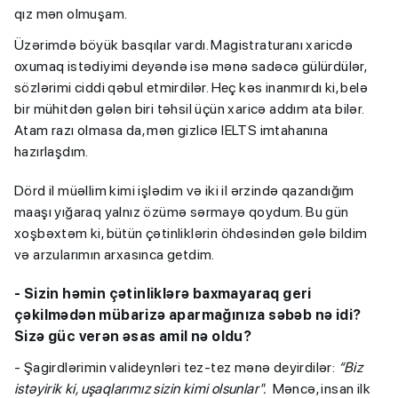
qız mən olmuşam.
Üzərimdə böyük basqılar vardı. Magistraturanı xaricdə
oxumaq istədiyimi deyəndə isə mənə sadəcə gülürdülər,
sözlərimi ciddi qəbul etmirdilər. Heç kəs inanmırdı ki, belə
bir mühitdən gələn biri təhsil üçün xaricə addım ata bilər.
Atam razı olmasa da, mən gizlicə IELTS imtahanına
hazırlaşdım.
Dörd il müəllim kimi işlədim və iki il ərzində qazandığım
maaşı yığaraq yalnız özümə sərmayə qoydum. Bu gün
xoşbəxtəm ki, bütün çətinliklərin öhdəsindən gələ bildim
və arzularımın arxasınca getdim.
- Sizin həmin çətinliklərə baxmayaraq geri
çəkilmədən mübarizə aparmağınıza səbəb nə idi?
Sizə güc verən əsas amil nə oldu?
- Şagirdlərimin valideynləri tez-tez mənə deyirdilər:
“Biz
istəyirik ki, uşaqlarımız sizin kimi olsunlar".
Məncə, insan ilk