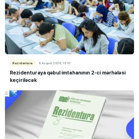
Rezidentura
6 Avqust 2026, 15:57
Rezidenturaya qəbul imtahanının 2-ci mərhələsi
keçiriləcək