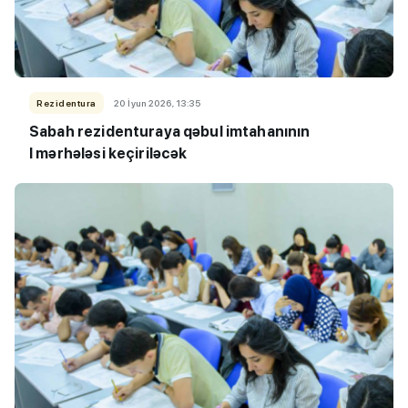
Rezidentura
20 İyun 2026, 13:35
Sabah rezidenturaya qəbul imtahanının
I mərhələsi keçiriləcək