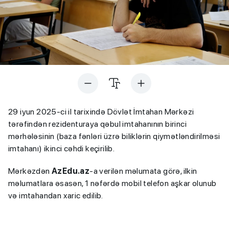
29 iyun 2025-ci il tarixində Dövlət İmtahan Mərkəzi
tərəfindən rezidenturaya qəbul imtahanının birinci
mərhələsinin (baza fənləri üzrə biliklərin qiymətləndirilməsi
imtahanı) ikinci cəhdi keçirilib.
Mərkəzdən
AzEdu.az
-a verilən məlumata görə, ilkin
məlumatlara əsasən, 1 nəfərdə mobil telefon aşkar olunub
və imtahandan xaric edilib.