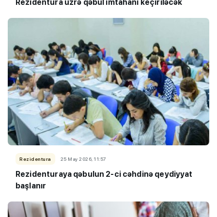
Rezidentura üzrə qəbul imtahanı keçiriləcək
Rezidentura
25 May 2026, 11:57
Rezidenturaya qəbulun 2-ci cəhdinə qeydiyyat
başlanır