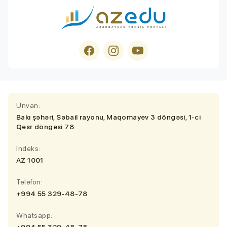
Ünvan:
Bakı şəhəri, Səbail rayonu, Maqomayev 3 döngəsi, 1-ci
Qəsr döngəsi 78
İndeks:
AZ 1001
Telefon:
+994 55 329-48-78
Whatsapp:
+994 55 329-48-78