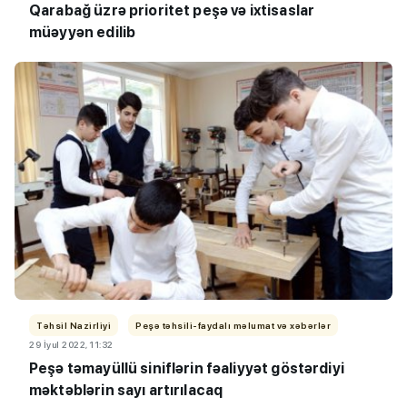
Qarabağ üzrə prioritet peşə və ixtisaslar
müəyyən edilib
Təhsil Nazirliyi
Peşə təhsili-faydalı məlumat və xəbərlər
29 İyul 2022, 11:32
Peşə təmayüllü siniflərin fəaliyyət göstərdiyi
məktəblərin sayı artırılacaq