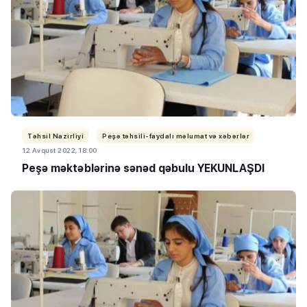
Təhsil Nazirliyi
Peşə təhsili-faydalı məlumat və xəbərlər
12 Avqust 2022, 18:00
Peşə məktəblərinə sənəd qəbulu YEKUNLAŞDI