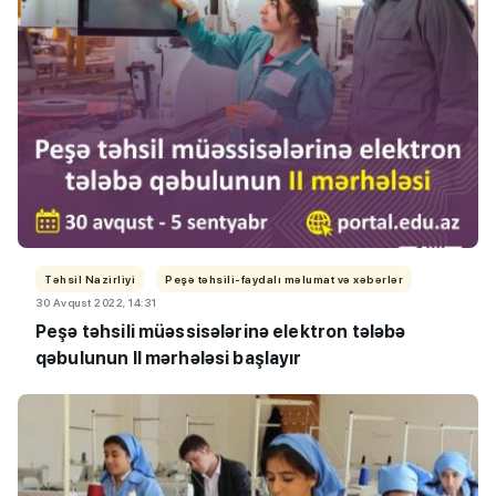
Təhsil Nazirliyi
Peşə təhsili-faydalı məlumat və xəbərlər
30 Avqust 2022, 14:31
Peşə təhsili müəssisələrinə elektron tələbə
qəbulunun II mərhələsi başlayır