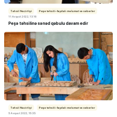
Təhsil Nazirliyi
Peşə təhsili-faydalı məlumat və xəbərlər
11 Avqust 2022, 13:16
Peşə təhsilinə sənəd qəbulu davam edir
Təhsil Nazirliyi
Peşə təhsili-faydalı məlumat və xəbərlər
5 Avqust 2022, 15:35