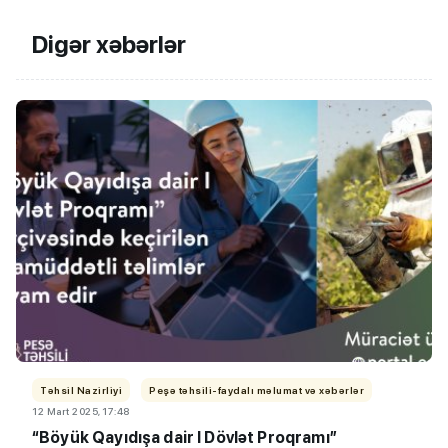
Digər xəbərlər
Təhsil Nazirliyi
Peşə təhsili-faydalı məlumat və xəbərlər
12 Mart 2025, 17:48
“Böyük Qayıdışa dair I Dövlət Proqramı”