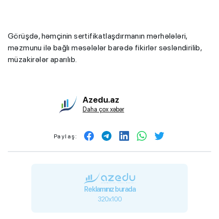
Görüşdə, həmçinin sertifikatlaşdırmanın mərhələləri,
məzmunu ilə bağlı məsələlər barədə fikirlər səsləndirilib,
müzakirələr aparılıb.
Azedu.az
Daha çox xəbər
Paylaş:
Reklamınız burada
320x100