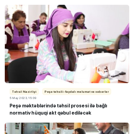
Təhsil Nazirliyi
Peşə təhsili-faydalı məlumat və xəbərlər
5 May 2023, 15:09
Peşə məktəblərində təhsil prosesi ilə bağlı
normativ hüquqi akt qəbul ediləcək