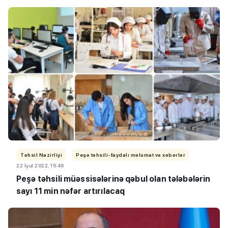
Təhsil Nazirliyi
Peşə təhsili-faydalı məlumat və xəbərlər
22 İyul 2022, 15:46
Peşə təhsili müəssisələrinə qəbul olan tələbələrin
sayı 11 min nəfər artırılacaq