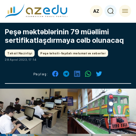
AZ
Peşə məktəblərinin 79 müəllimi
sertifikatlaşdırmaya cəlb olunacaq
Təhsil Nazirliyi
Peşə təhsili-faydalı məlumat və xəbərlər
28 Aprel 2023, 17:14
Paylaş: