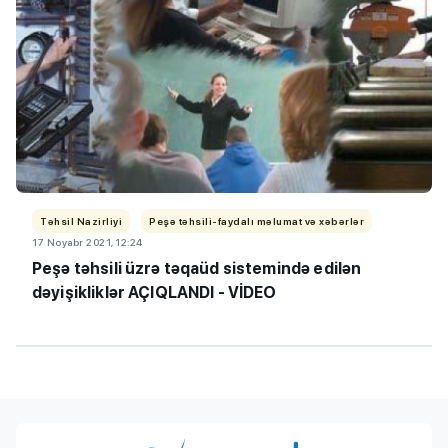
Təhsil Nazirliyi
Peşə təhsili-faydalı məlumat və xəbərlər
17 Noyabr 2021, 12:24
Peşə təhsili üzrə təqaüd sistemində edilən
dəyişikliklər AÇIQLANDI - VİDEO