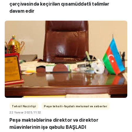
çərçivəsində keçirilən qısamüddətli təlimlər
davam edir
Təhsil Nazirliyi
Peşə təhsili-faydalı məlumat və xəbərlər
22 Yanvar 2025, 11:32
Peşə məktəblərinə direktor və direktor
müavinlərinin işə qəbulu BAŞLADI