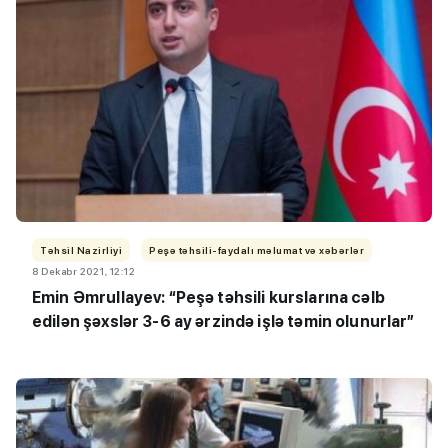
Təhsil Nazirliyi
Peşə təhsili-faydalı məlumat və xəbərlər
8 Dekabr 2021, 12:12
Emin Əmrullayev: “Peşə təhsili kurslarına cəlb
edilən şəxslər 3-6 ay ərzində işlə təmin olunurlar”