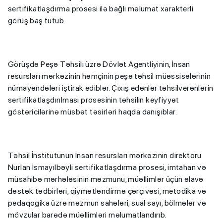
sertifikatlaşdırma prosesi ilə bağlı məlumat xarakterli
görüş baş tutub.
Görüşdə Peşə Təhsili üzrə Dövlət Agentliyinin, İnsan
resursları mərkəzinin həmçinin peşə təhsil müəssisələrinin
nümayəndələri iştirak ediblər. Çıxış edənlər təhsilverənlərin
sertifikatlaşdırılması prosesinin təhsilin keyfiyyət
göstəricilərinə müsbət təsirləri haqda danışıblar.
Təhsil İnstitutunun İnsan resursları mərkəzinin direktoru
Nurlan İsmayılbəyli sertifikatlaşdırma prosesi, imtahan və
müsahibə mərhələsinin məzmunu, müəllimlər üçün əlavə
dəstək tədbirləri, qiymətləndirmə çərçivəsi, metodika və
pedaqogika üzrə məzmun sahələri, sual sayı, bölmələr və
mövzular barədə müəllimləri məlumatlandırıb.