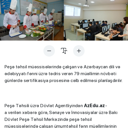
Peşə təhsil müəssisələrində çalışan və Azərbaycan dili və
ədəbiyyatı fənni üzrə tədris verən 79 müəllimin növbəti
günlərdə sertifikasiya prosesinə cəlb edilməsi planlaşdırılır.
Peşə Təhsili üzrə Dövlət Agentliyindən
AzEdu.az
-
a verilən xəbərə görə, Sənaye və İnnovasiyalar üzrə Bakı
Dövlət Peşə Təhsil Mərkəzində peşə təhsil
müəssisələrində çalışan ümumtəhsil fənn müəllimlərinin