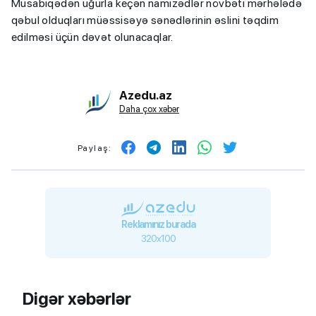
Müsabiqədən uğurla keçən namizədlər növbəti mərhələdə
qəbul olduqları müəssisəyə sənədlərinin əslini təqdim
edilməsi üçün dəvət olunacaqlar.
Azedu.az
Daha çox xəbər
Paylaş:
Reklamınız burada
320x100
Digər xəbərlər