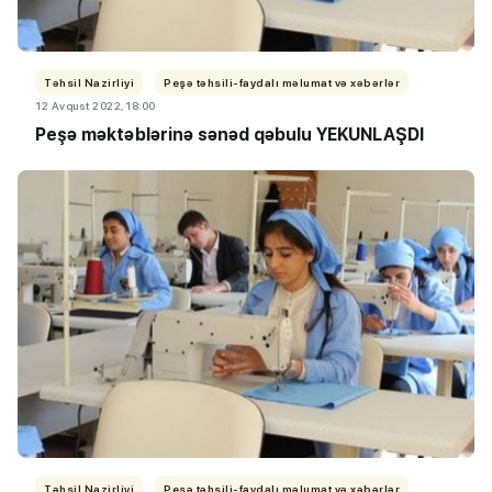
Təhsil Nazirliyi
Peşə təhsili-faydalı məlumat və xəbərlər
12 Avqust 2022, 18:00
Peşə məktəblərinə sənəd qəbulu YEKUNLAŞDI
Təhsil Nazirliyi
Peşə təhsili-faydalı məlumat və xəbərlər