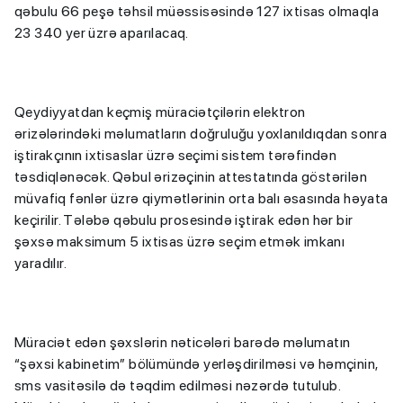
qəbulu 66 peşə təhsil müəssisəsində 127 ixtisas olmaqla
23 340 yer üzrə aparılacaq.
Qeydiyyatdan keçmiş müraciətçilərin elektron
ərizələrindəki məlumatların doğruluğu yoxlanıldıqdan sonra
iştirakçının ixtisaslar üzrə seçimi sistem tərəfindən
təsdiqlənəcək. Qəbul ərizəçinin attestatında göstərilən
müvafiq fənlər üzrə qiymətlərinin orta balı əsasında həyata
keçirilir. Tələbə qəbulu prosesində iştirak edən hər bir
şəxsə maksimum 5 ixtisas üzrə seçim etmək imkanı
yaradılır.
Müraciət edən şəxslərin nəticələri barədə məlumatın
“şəxsi kabinetim” bölümündə yerləşdirilməsi və həmçinin,
sms vasitəsilə də təqdim edilməsi nəzərdə tutulub.