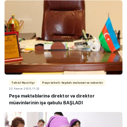
Təhsil Nazirliyi
Peşə təhsili-faydalı məlumat və xəbərlər
22 Yanvar 2025, 11:32
Peşə məktəblərinə direktor və direktor
müavinlərinin işə qəbulu BAŞLADI