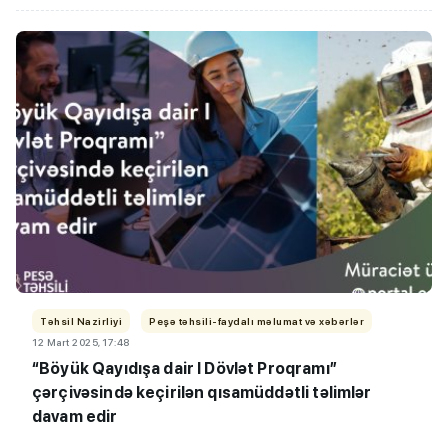
Təhsil Nazirliyi
Peşə təhsili-faydalı məlumat və xəbərlər
12 Mart 2025, 17:48
“Böyük Qayıdışa dair I Dövlət Proqramı”
çərçivəsində keçirilən qısamüddətli təlimlər
davam edir