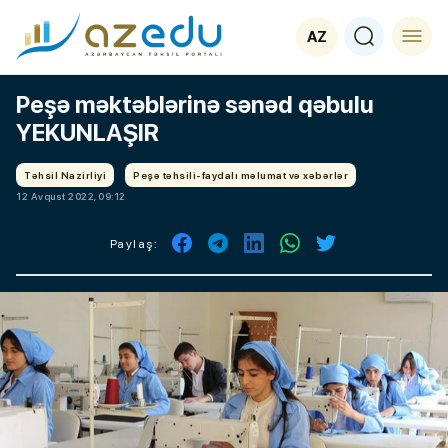
AZ
Peşə məktəblərinə sənəd qəbulu
YEKUNLAŞIR
Təhsil Nazirliyi
Peşə təhsili-faydalı məlumat və xəbərlər
12 Avqust 2022, 09:12
Paylaş: