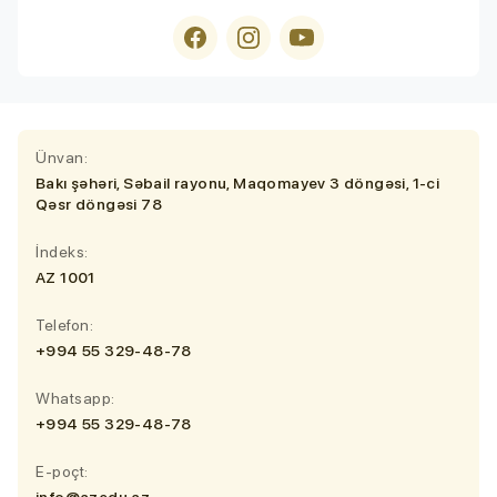
Ünvan:
Bakı şəhəri, Səbail rayonu, Maqomayev 3 döngəsi, 1-ci
Qəsr döngəsi 78
İndeks:
AZ 1001
Telefon:
+994 55 329-48-78
Whatsapp:
+994 55 329-48-78
E-poçt:
info@azedu.az