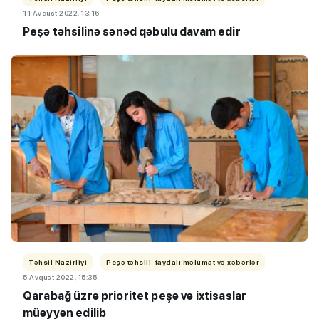
11 Avqust 2022, 13:16
Peşə təhsilinə sənəd qəbulu davam edir
Təhsil Nazirliyi
Peşə təhsili-faydalı məlumat və xəbərlər
5 Avqust 2022, 15:35
Qarabağ üzrə prioritet peşə və ixtisaslar
müəyyən edilib