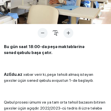
Bu gün saat 18:00-da peşə məktəblərinə
sənəd qəbulu başa çatır.
AzEdu.az
xəbər verir ki, peşə təhsili almaq istəyən
şəxslər üçün sənəd qəbulu avqustun 1-də başlayıb.
Qəbul prosesi ümumi və ya tam orta təhsil bazasını bitirən
şəxslər üçün açıqdır. 2022/2023-cü tədris ili üzrə tələbə