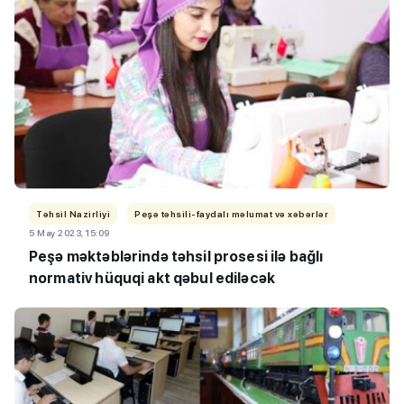
Təhsil Nazirliyi
Peşə təhsili-faydalı məlumat və xəbərlər
5 May 2023, 15:09
Peşə məktəblərində təhsil prosesi ilə bağlı
normativ hüquqi akt qəbul ediləcək