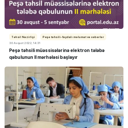
Təhsil Nazirliyi
Peşə təhsili-faydalı məlumat və xəbərlər
30 Avqust 2022, 14:31
Peşə təhsili müəssisələrinə elektron tələbə
qəbulunun II mərhələsi başlayır