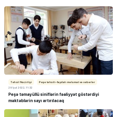
Təhsil Nazirliyi
Peşə təhsili-faydalı məlumat və xəbərlər
29 İyul 2022, 11:32
Peşə təmayüllü siniflərin fəaliyyət göstərdiyi
məktəblərin sayı artırılacaq