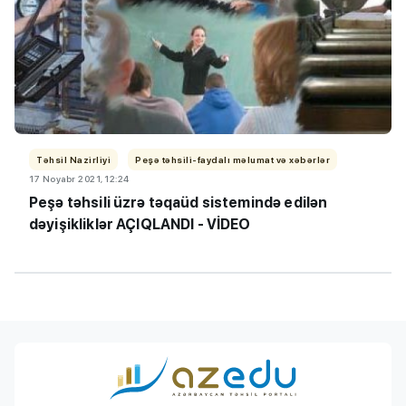
Təhsil Nazirliyi
Peşə təhsili-faydalı məlumat və xəbərlər
17 Noyabr 2021, 12:24
Peşə təhsili üzrə təqaüd sistemində edilən
dəyişikliklər AÇIQLANDI - VİDEO