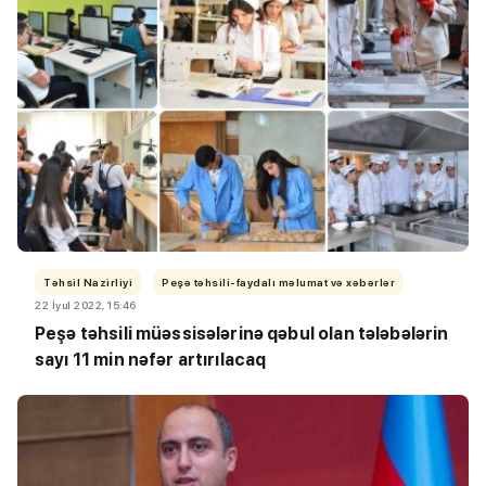
Təhsil Nazirliyi
Peşə təhsili-faydalı məlumat və xəbərlər
22 İyul 2022, 15:46
Peşə təhsili müəssisələrinə qəbul olan tələbələrin
sayı 11 min nəfər artırılacaq