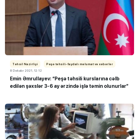
Təhsil Nazirliyi
Peşə təhsili-faydalı məlumat və xəbərlər
8 Dekabr 2021, 12:12
Emin Əmrullayev: “Peşə təhsili kurslarına cəlb
edilən şəxslər 3-6 ay ərzində işlə təmin olunurlar”