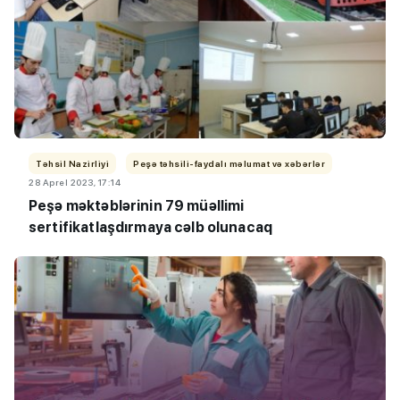
Təhsil Nazirliyi
Peşə təhsili-faydalı məlumat və xəbərlər
28 Aprel 2023, 17:14
Peşə məktəblərinin 79 müəllimi
sertifikatlaşdırmaya cəlb olunacaq