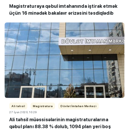
Magistraturaya qəbul imtahanında iştirak etmək
üçün 16 minədək bakalavr ərizəsini təsdiqlədib
Ali təhsil
Magistratura
Dövlət İmtahan Mərkəzi
27 İyun 2020, 10:29
Ali təhsil müəssisələrinin magistraturalarına
qəbul planı 88.38 % dolub, 1094 plan yeri boş