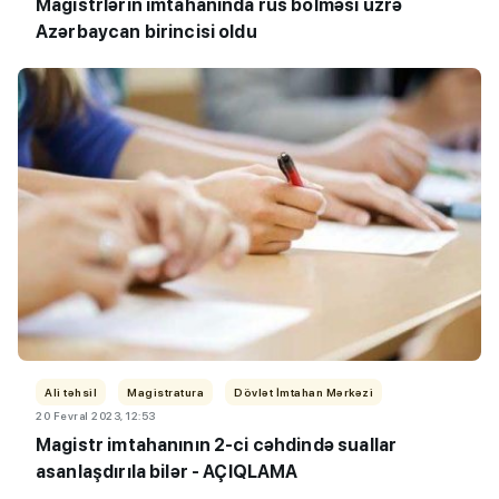
Magistrlərin imtahanında rus bölməsi üzrə
Azərbaycan birincisi oldu
Ali təhsil
Magistratura
Dövlət İmtahan Mərkəzi
20 Fevral 2023, 12:53
Magistr imtahanının 2-ci cəhdində suallar
asanlaşdırıla bilər - AÇIQLAMA