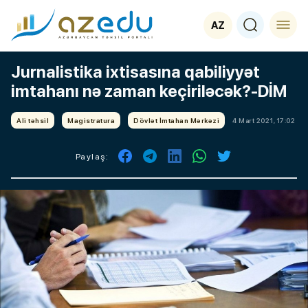
AZ
Jurnalistika ixtisasına qabiliyyət
imtahanı nə zaman keçiriləcək?-DİM
Ali təhsil
Magistratura
Dövlət İmtahan Mərkəzi
4 Mart 2021, 17:02
Paylaş: