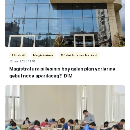
Ali təhsil
Magistratura
Dövlət İmtahan Mərkəzi
12 İyul 2021, 11:51
Magistratura pilləsinin boş qalan plan yerlərinə
qəbul necə aparılacaq?-DİM