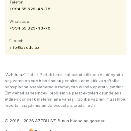
Telefon:
+994 55 329-48-78
Whatsapp:
+994 55 329-48-78
E-poçt:
info@azedu.az
“AzEdu.az” Təhsil Portalı təhsil sahəsində ölkədə və dünyada
baş verən ən vacib hadisələri jurnalistikanın etik və şəffaflıq
prinsiplərinə əsaslanaraq Azərbaycan dilində operativ çatdırır.
Elm-təhsil sahəsindəki problem və perspektivləri özündə əks
etdirən gündəlik materiallarla yanaşı, rubrika yazıları, müsahibə,
reportaj, araşdırmaları da oxuculara təqdim edir.
© 2018 - 2026 AZEDU.AZ. Bütün hüquqları qorunur.