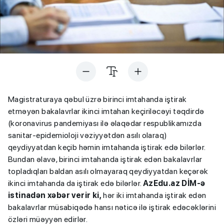
Magistraturaya qəbul üzrə birinci imtahanda iştirak
etməyən bakalavrlar ikinci imtahan keçiriləcəyi təqdirdə
(koronavirus pandemiyası ilə əlaqədar respublikamızda
sanitar-epidemioloji vəziyyətdən asılı olaraq)
qeydiyyatdan keçib həmin imtahanda iştirak edə bilərlər.
Bundan əlavə, birinci imtahanda iştirak edən bakalavrlar
topladıqları baldan asılı olmayaraq qeydiyyatdan keçərək
ikinci imtahanda da iştirak edə bilərlər.
AzEdu.az DİM-ə
istinadən xəbər verir ki,
hər iki imtahanda iştirak edən
bakalavrlar müsabiqədə hansı nəticə ilə iştirak edəcəklərini
özləri müəyyən edirlər.