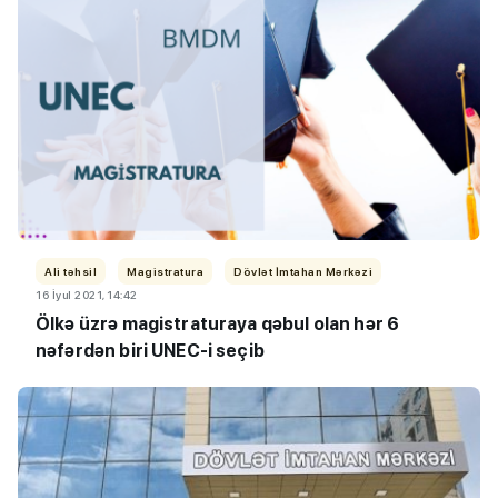
Ali təhsil
Magistratura
Dövlət İmtahan Mərkəzi
16 İyul 2021, 14:42
Ölkə üzrə magistraturaya qəbul olan hər 6
nəfərdən biri UNEC-i seçib