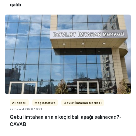
qalıb
Ali təhsil
Magistratura
Dövlət İmtahan Mərkəzi
27 Fevral 2020, 10:21
Qəbul imtahanlarının keçid balı aşağı salınacaq?-
CAVAB