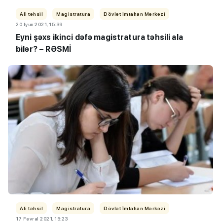
Ali təhsil
Magistratura
Dövlət İmtahan Mərkəzi
20 İyun 2021, 15:39
Eyni şəxs ikinci dəfə magistratura təhsili ala
bilər? – RƏSMİ
Ali təhsil
Magistratura
Dövlət İmtahan Mərkəzi
17 Fevral 2021, 15:23