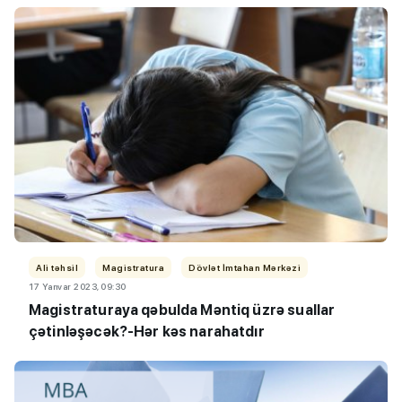
Ali təhsil
Magistratura
Dövlət İmtahan Mərkəzi
17 Yanvar 2023, 09:30
Magistraturaya qəbulda Məntiq üzrə suallar
çətinləşəcək?-Hər kəs narahatdır