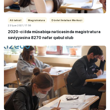
Ali təhsil
Magistratura
Dövlət İmtahan Mərkəzi
23 İyun 2021, 17:56
2020-ci ildə müsabiqə nəticəsində magistratura
səviyyəsinə 8270 nəfər qəbul olub