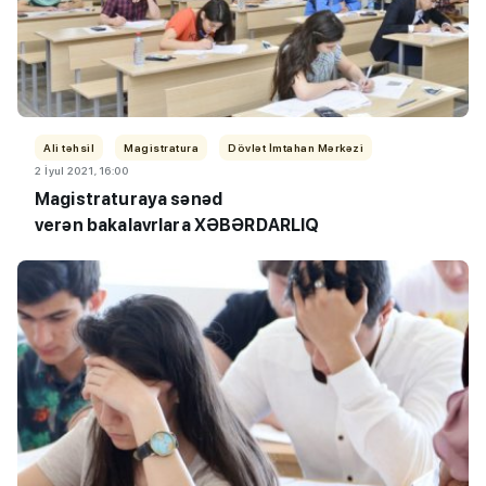
Ali təhsil
Magistratura
Dövlət İmtahan Mərkəzi
2 İyul 2021, 16:00
Magistraturaya sənəd
verən
bakalavrlara XƏBƏRDARLIQ