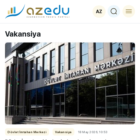
AZ
Vakansiya
Dövlət İmtahan Mərkəzi
Vakansiya
18 May 2026, 10:53