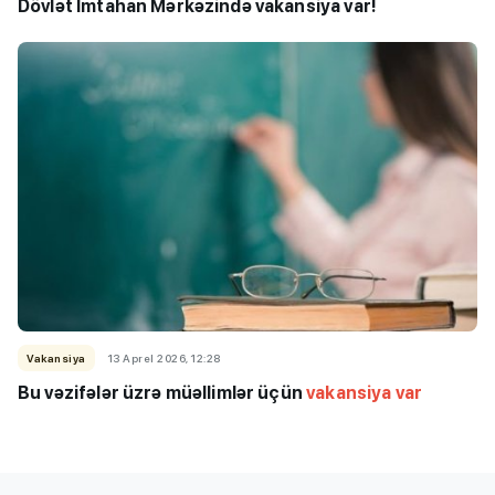
Dövlət İmtahan Mərkəzində vakansiya var!
Vakansiya
13 Aprel 2026, 12:28
Bu vəzifələr üzrə müəllimlər üçün
vakansiya var