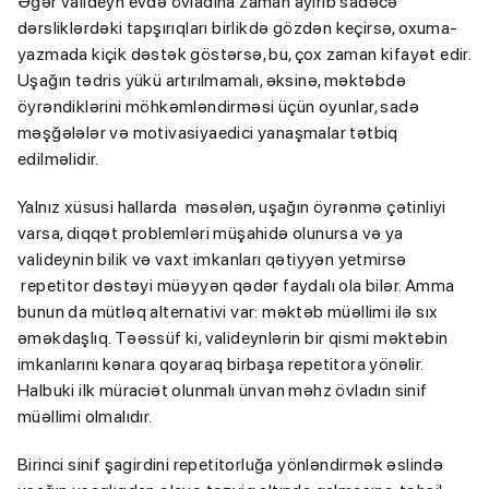
Əgər valideyn evdə övladına zaman ayırıb sadəcə
dərsliklərdəki tapşırıqları birlikdə gözdən keçirsə, oxuma-
yazmada kiçik dəstək göstərsə, bu, çox zaman kifayət edir.
Uşağın tədris yükü artırılmamalı, əksinə, məktəbdə
öyrəndiklərini möhkəmləndirməsi üçün oyunlar, sadə
məşğələlər və motivasiyaedici yanaşmalar tətbiq
edilməlidir.
Yalnız xüsusi hallarda məsələn, uşağın öyrənmə çətinliyi
varsa, diqqət problemləri müşahidə olunursa və ya
valideynin bilik və vaxt imkanları qətiyyən yetmirsə
repetitor dəstəyi müəyyən qədər faydalı ola bilər. Amma
bunun da mütləq alternativi var: məktəb müəllimi ilə sıx
əməkdaşlıq. Təəssüf ki, valideynlərin bir qismi məktəbin
imkanlarını kənara qoyaraq birbaşa repetitora yönəlir.
Halbuki ilk müraciət olunmalı ünvan məhz övladın sinif
müəllimi olmalıdır.
Birinci sinif şagirdini repetitorluğa yönləndirmək əslində