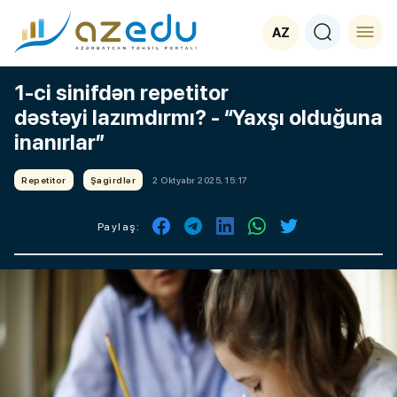
AZ
1-ci sinifdən repetitor
dəstəyi lazımdırmı? - “Yaxşı olduğuna
inanırlar”
Repetitor
Şagirdlər
2 Oktyabr 2025, 15:17
Paylaş: