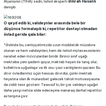
Alyansının (TİHA) sədri, təhsil eksperti
Əmrah Həsənli
danışıb.
O qeyd edib ki, valideynlər arasında belə bir
düşüncə formalaşıb ki, repetitor dəstəyi olmadan
övlad geridə qala bilər:
"Əslində bu, cəmiyyətimizdə uzun müddətdir müzakirə
olunan və həm valideynləri, həm də təhsil mütəxəssislərini
narahat edən mövzulardan biridir. Birinci sinif uşağı
məktəbə yeni qədəm qoyur, məktəb həyatı ilə tanış olur,
kollektivə uyğunlaşır və ilk oxu-yazı vərdişlərini qazanır. Bu
dövr övladlarımız üçün həssas dövrdür, çünki məktəb
həyatına olan ilk münasibət gələcək təhsil motivasiyasına
da ciddi təsir göstərir. Təəssüf ki, bir çox valideyn uşağın
daha yaxşı nəticə əldə edəcəyinə inanaraq dərhal repetitor
axtarışına çıxır.