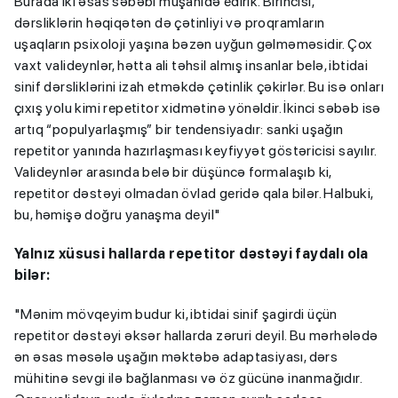
Burada iki əsas səbəbi müşahidə edirik. Birincisi,
dərsliklərin həqiqətən də çətinliyi və proqramların
uşaqların psixoloji yaşına bəzən uyğun gəlməməsidir. Çox
vaxt valideynlər, hətta ali təhsil almış insanlar belə, ibtidai
sinif dərsliklərini izah etməkdə çətinlik çəkirlər. Bu isə onları
çıxış yolu kimi repetitor xidmətinə yönəldir. İkinci səbəb isə
artıq “populyarlaşmış” bir tendensiyadır: sanki uşağın
repetitor yanında hazırlaşması keyfiyyət göstəricisi sayılır.
Valideynlər arasında belə bir düşüncə formalaşıb ki,
repetitor dəstəyi olmadan övlad geridə qala bilər. Halbuki,
bu, həmişə doğru yanaşma deyil"
Yalnız xüsusi hallarda repetitor dəstəyi faydalı ola
bilər:
"Mənim mövqeyim budur ki, ibtidai sinif şagirdi üçün
repetitor dəstəyi əksər hallarda zəruri deyil. Bu mərhələdə
ən əsas məsələ uşağın məktəbə adaptasiyası, dərs
mühitinə sevgi ilə bağlanması və öz gücünə inanmağıdır.