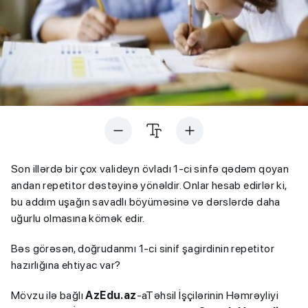
Son illərdə bir çox valideyn övladı 1-ci sinfə qədəm qoyan
andan repetitor dəstəyinə yönəldir. Onlar hesab edirlər ki,
bu addım uşağın savadlı böyüməsinə və dərslərdə daha
uğurlu olmasına kömək edir.
Bəs görəsən, doğrudanmı 1-ci sinif şagirdinin repetitor
hazırlığına ehtiyac var?
Mövzu ilə bağlı
AzEdu.az
-aTəhsil İşçilərinin Həmrəyliyi