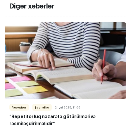
Digər xəbərlər
Repetitor
Şagirdlər
2 İyul 2025, 11:06
“Repetitorluq nəzarətə götürülməli və
rəsmiləşdirilməlidir”