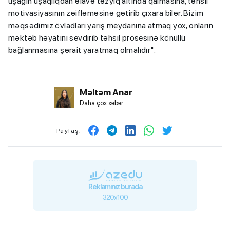
uşağın uşaqlıqdan əlavə təzyiq altında qalmasına, təhsil
motivasiyasının zəifləməsinə gətirib çıxara bilər. Bizim
məqsədimiz övladları yarış meydanına atmaq yox, onların
məktəb həyatını sevdirib təhsil prosesinə könüllü
bağlanmasına şərait yaratmaq olmalıdır".
Məltəm Anar
Daha çox xəbər
Paylaş:
Reklamınız burada
320x100