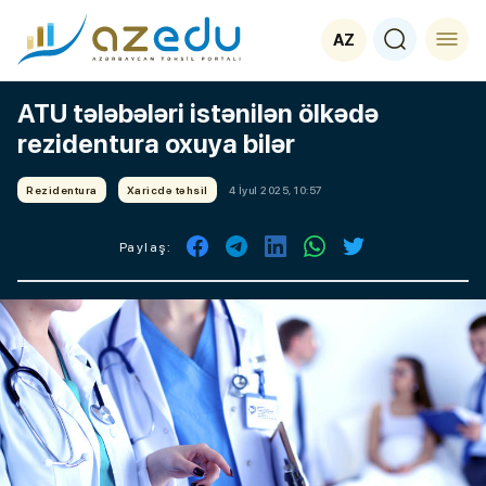
AZ
ATU tələbələri istənilən ölkədə
rezidentura oxuya bilər
Rezidentura
Xaricdə təhsil
4 İyul 2025, 10:57
Paylaş: