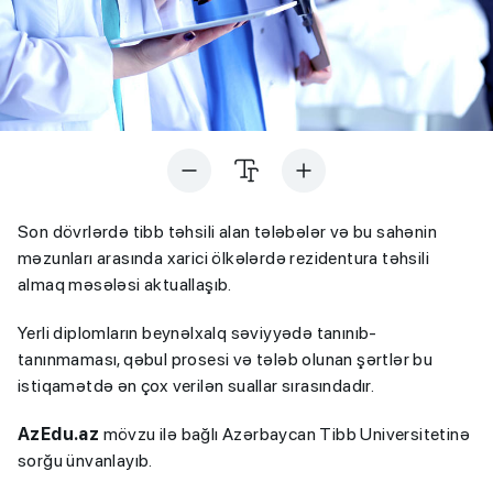
Son dövrlərdə tibb təhsili alan tələbələr və bu sahənin
məzunları arasında xarici ölkələrdə rezidentura təhsili
almaq məsələsi aktuallaşıb.
Yerli diplomların beynəlxalq səviyyədə tanınıb-
tanınmaması, qəbul prosesi və tələb olunan şərtlər bu
istiqamətdə ən çox verilən suallar sırasındadır.
AzEdu.az
mövzu ilə bağlı Azərbaycan Tibb Universitetinə
sorğu ünvanlayıb.