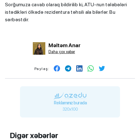
Sorğumuza cavab olaraq bildirilib ki, ATU-nun tələbələri
istədikləri ölkədə rezidentura təhsili ala bilərlər. Bu
sərbəstdir.
Məltəm Anar
Daha çox xəbər
Paylaş:
Reklamınız burada
320x100
Digər xəbərlər