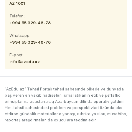
AZ 1001
Telefon:
+994 55 329-48-78
Whatsapp:
+994 55 329-48-78
E-poçt:
info@azedu.az
“AzEdu.az” Təhsil Portalı təhsil sahəsində ölkədə və dünyada
baş verən ən vacib hadisələri jurnalistikanın etik və şəffaflıq
prinsiplərinə əsaslanaraq Azərbaycan dilində operativ çatdırır.
Elm-təhsil sahəsindəki problem və perspektivləri özündə əks
etdirən gündəlik materiallarla yanaşı, rubrika yazıları, müsahibə,
reportaj, araşdırmaları da oxuculara təqdim edir.