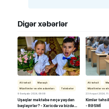
Digər xəbərlər
“Həftənin təhsil icmal
lisey seçimi, bağçala
imtahanları...
Ali təhsil
Maraqlı
Ali təhsil
Ma
Müəllimlər və elm adamları
Tələbələr
Müəllimlər və e
9 Sentyabr 2024, 09:08
23 Avqust 2024, 11
Uşaqlar məktəbə neçə yaşdan
Kimlər təhsi
başlayırlar? - Xaricdə və bizdə...
- RƏSMİ