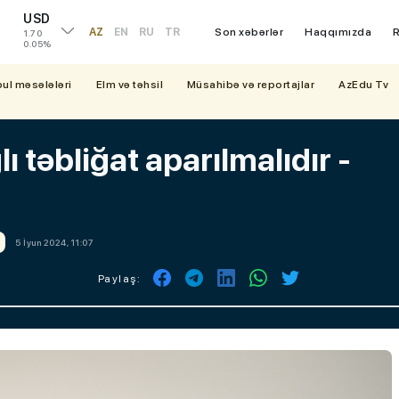
USD
AZ
EN
RU
TR
Son xəbərlər
Haqqımızda
R
1.70
0.05%
bul məsələləri
Elm və təhsil
Müsahibə və reportajlar
AzEdu Tv
ı təbliğat aparılmalıdır -
5 İyun 2024, 11:07
Paylaş: