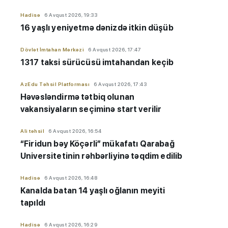
Hadisə
6 Avqust 2026, 19:33
16 yaşlı yeniyetmə dənizdə itkin düşüb
Dövlət İmtahan Mərkəzi
6 Avqust 2026, 17:47
1317 taksi sürücüsü imtahandan keçib
AzEdu Təhsil Platforması
6 Avqust 2026, 17:43
Həvəsləndirmə tətbiq olunan
vakansiyaların seçiminə start verilir
Ali təhsil
6 Avqust 2026, 16:54
“Firidun bəy Köçərli” mükafatı Qarabağ
Universitetinin rəhbərliyinə təqdim edilib
Hadisə
6 Avqust 2026, 16:48
Kanalda batan 14 yaşlı oğlanın meyiti
tapıldı
Hadisə
6 Avqust 2026, 16:29