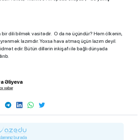
a bir dili bilmək vasitədir. O da nə üçündür? Həm ölkənin,
öyrənmək lazımdır. Yoxsa hava atmaq üçün lazım deyil.
xidmət edir. Bütün dillərin inkişafı ilə bağlı dünyada
ırıb.
a Əliyeva
x xəbər
lamınız burada