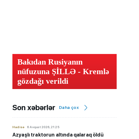
Bakıdan Rusiyanın
nüfuzuna ŞİLLƏ - Kremlə
gözdağı verildi
Son xəbərlər
Daha çox
Hadisə
6 Avqust 2026, 21:25
Azyaşlı
traktorun altında qalaraq öldü