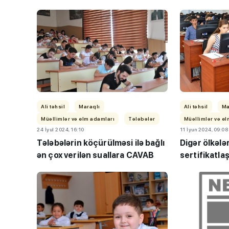
TİF “Maarifçi” tə
Ali təhsil
Maraqlı
Ali təhsil
Ma
məzunlarla görüş
Müəllimlər və elm adamları
Tələbələr
Müəllimlər və e
24 İyul 2024, 16:10
11 İyun 2024, 09:08
Tələbələrin köçürülməsi ilə bağlı
Digər ölkələ
ən çox verilən suallara CAVAB
sertifikatlaş