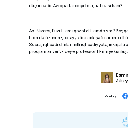
düçüncədir. Avropada oxuyubsa, nəticəsi hanı?
Axı Nizami, Füzuli kimi qəzəl dili kimdə var? Başq
həm də özünün şəxsiyyətinin inkişafı naminə dil 
Sosial, iqtisadi elmlər milli iqtisadiyyata, inkişafa 
proqramlar var”, - deyə professor fikrini yekunlaşd
Esmir
Daha ço
Paylaş:
Rek