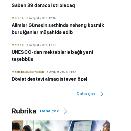
Sabah 39 dərəcə isti olacaq
Maraqlı
6 Avqust 2026, 12:02
Alimlər Günəşin səthində nəhəng kosmik
burulğanlar müşahidə edib
Maraqlı
6 Avqust 2026, 11:50
UNESCO-dan məktəblərlə bağlı yeni
təşəbbüs
Məktəbəqədər təhsil
6 Avqust 2026, 11:47
Dövlət dəstəyi almaq istəyən özəl
bağçaların kameraları olmalıdır
Daha çox
İmtahanlar və qəbul məsələləri
6 Avqust 2026, 11:32
Qiyabi təhsil "risk zonası"ndadır? - "Yeni
Rubrika
Daha çox
qaydaların tətbiqinə ehtiyac var"
Hadisə
6 Avqust 2026, 11:20