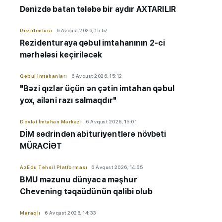
Dənizdə batan tələbə bir aydır AXTARILIR
Rezidentura
6 Avqust 2026, 15:57
Rezidenturaya qəbul imtahanının 2-ci
mərhələsi keçiriləcək
Qəbul imtahanları
6 Avqust 2026, 15:12
"Bəzi qızlar üçün ən çətin imtahan qəbul
yox, ailəni razı salmaqdır"
Dövlət İmtahan Mərkəzi
6 Avqust 2026, 15:01
DİM sədrindən abituriyent
​​​​​​​lərə
növbəti
MÜRACİƏT
AzEdu Təhsil Platforması
6 Avqust 2026, 14:55
BMU məzunu dünyaca məşhur
Chevening təqaüdünün qalibi olub
Maraqlı
6 Avqust 2026, 14:33