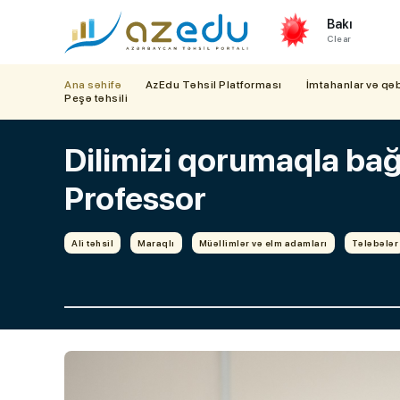
Bakı
Clear
Ana səhifə
AzEdu Təhsil Platforması
İmtahanlar və qə
Peşə təhsili
Dilimizi qorumaqla bağl
Professor
Ali təhsil
Maraqlı
Müəllimlər və elm adamları
Tələbələr