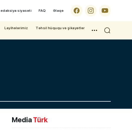
edaksiya siyasəti
FAQ
Əlaqə
Layihələrimiz
Təhsil hüququ və şikayətlər
Media
Türk