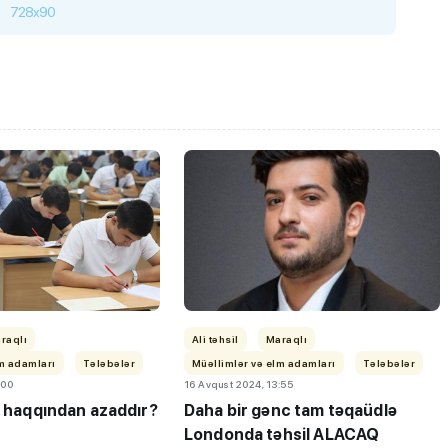
728x90
ı”- MİQ,
"Həftənin təhsil icmalı": Qəbul
r və qəbul
marafonu başa çatdı,
müəllimlərin nəticələri dəyişdi..
raqlı
Ali təhsil
Maraqlı
lm adamları
Tələbələr
Müəllimlər və elm adamları
Tələbələr
:00
16 Avqust 2024, 13:55
l haqqından azaddır?
Daha bir gənc tam təqaüdlə
Londonda təhsil ALACAQ