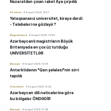
Nəzarətdən çıxan raket Aya çırpılıb
Ali təhsil
6 Avqust 2026, 14:21
Yataqxanasız universitet, kirayə dərdi
- Tələbələri nə gözləyir?
Magistratura
6 Avqust 2026, 13:54
Azərbaycanlı magistrların Böyük
Britaniyada ən çox üz tutduğu
UNİVERSİTETLƏR
Maraqlı
6 Avqust 2026, 13:26
Antarktidanın "Qan şəlaləsi"nin sirri
tapıldı
Orta təhsil
6 Avqust 2026, 12:42
Azərbaycan dili nəticələrinə görə
bu bölgələr ÖNDƏDİR
Maraqlı
6 Avqust 2026, 12:38