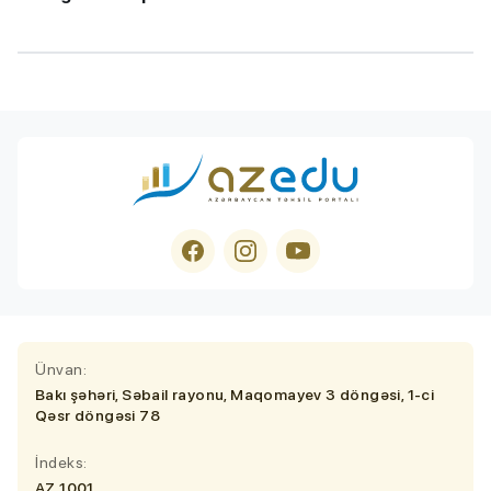
Ünvan:
Bakı şəhəri, Səbail rayonu, Maqomayev 3 döngəsi, 1-ci
Qəsr döngəsi 78
İndeks:
AZ 1001