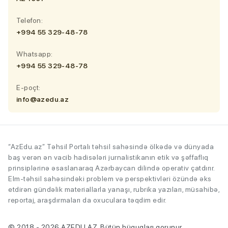
Telefon:
+994 55 329-48-78
Whatsapp:
+994 55 329-48-78
E-poçt:
info@azedu.az
“AzEdu.az” Təhsil Portalı təhsil sahəsində ölkədə və dünyada
baş verən ən vacib hadisələri jurnalistikanın etik və şəffaflıq
prinsiplərinə əsaslanaraq Azərbaycan dilində operativ çatdırır.
Elm-təhsil sahəsindəki problem və perspektivləri özündə əks
etdirən gündəlik materiallarla yanaşı, rubrika yazıları, müsahibə,
reportaj, araşdırmaları da oxuculara təqdim edir.
© 2018 - 2026 AZEDU.AZ. Bütün hüquqları qorunur.