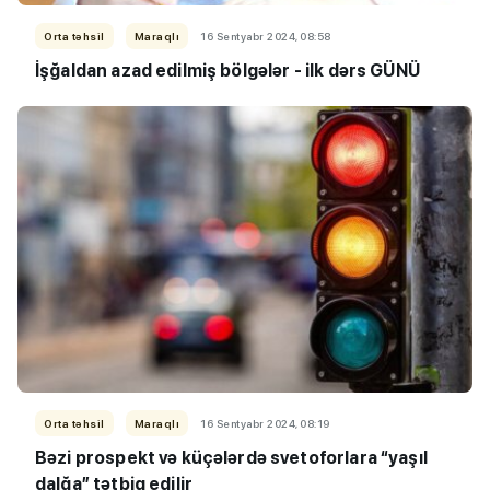
Orta təhsil
Maraqlı
16 Sentyabr 2024, 08:58
İşğaldan azad edilmiş bölgələr - ilk dərs GÜNÜ
Orta təhsil
Maraqlı
16 Sentyabr 2024, 08:19
Bəzi prospekt və küçələrdə svetoforlara “yaşıl
dalğa” tətbiq edilir