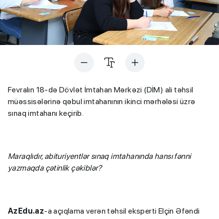
Fevralın 18-də Dövlət İmtahan Mərkəzi (DİM) ali təhsil
müəssisələrinə qəbul imtahanının ikinci mərhələsi üzrə
sınaq imtahanı keçirib.
Maraqlıdır, abituriyentlər sınaq imtahanında hansı fənni
yazmaqda çətinlik çəkiblər?
AzEdu.az
-a açıqlama verən təhsil eksperti Elçin Əfəndi