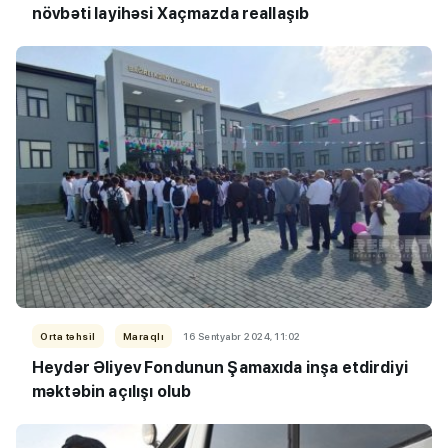
növbəti layihəsi Xaçmazda reallaşıb
Orta təhsil
Maraqlı
16 Sentyabr 2024, 11:02
Heydər Əliyev Fondunun Şamaxıda inşa etdirdiyi
məktəbin açılışı olub