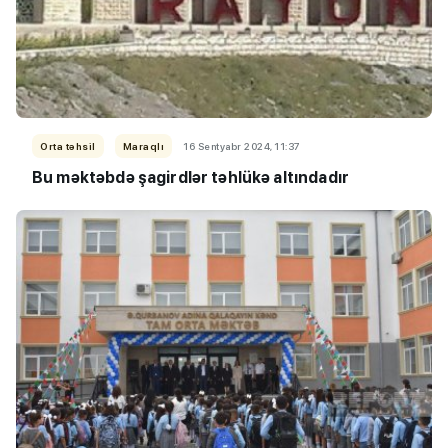
Orta təhsil
Maraqlı
16 Sentyabr 2024, 11:37
Bu məktəbdə şagirdlər təhlükə altındadır