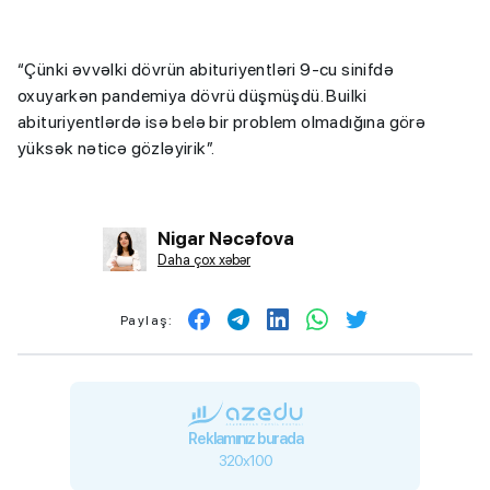
“Çünki əvvəlki dövrün abituriyentləri 9-cu sinifdə
oxuyarkən pandemiya dövrü düşmüşdü. Builki
abituriyentlərdə isə belə bir problem olmadığına görə
yüksək nəticə gözləyirik”.
Nigar Nəcəfova
Daha çox xəbər
Paylaş:
Reklamınız burada
320x100