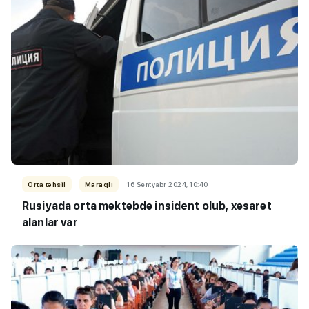
Orta təhsil
Maraqlı
16 Sentyabr 2024, 10:40
Rusiyada orta məktəbdə insident olub, xəsarət
alanlar var