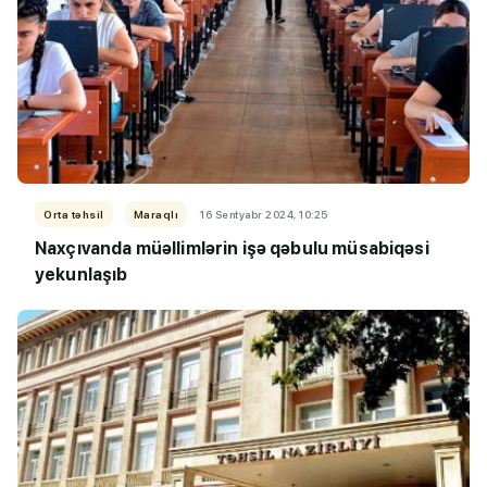
Orta təhsil
Maraqlı
16 Sentyabr 2024, 10:25
Naxçıvanda müəllimlərin işə qəbulu müsabiqəsi
yekunlaşıb