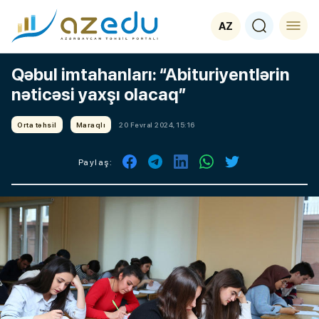
AZ
Qəbul imtahanları: “Abituriyentlərin
nəticəsi yaxşı olacaq”
Orta təhsil
Maraqlı
20 Fevral 2024, 15:16
Paylaş: