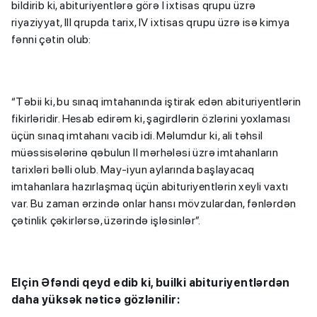
bildirib ki, abituriyentlərə görə I ixtisas qrupu üzrə
riyaziyyat, III qrupda tarix, IV ixtisas qrupu üzrə isə kimya
fənni çətin olub:
“Təbii ki, bu sınaq imtahanında iştirak edən abituriyentlərin
fikirləridir. Hesab edirəm ki, şagirdlərin özlərini yoxlaması
üçün sınaq imtahanı vacib idi. Məlumdur ki, ali təhsil
müəssisələrinə qəbulun II mərhələsi üzrə imtahanların
tarixləri bəlli olub. May-iyun aylarında başlayacaq
imtahanlara hazırlaşmaq üçün abituriyentlərin xeyli vaxtı
var. Bu zaman ərzində onlar hansı mövzulardan, fənlərdən
çətinlik çəkirlərsə, üzərində işləsinlər”.
Elçin Əfəndi qeyd edib ki, builki abituriyentlərdən
daha yüksək nəticə gözlənilir: