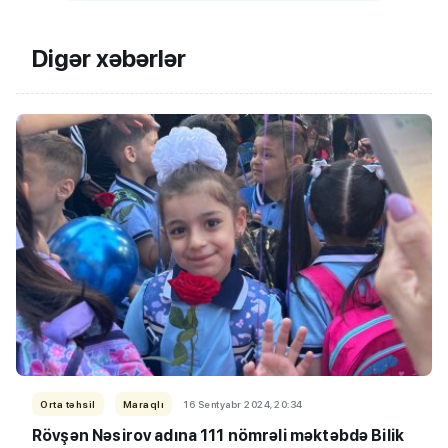
Digər xəbərlər
Orta təhsil
Maraqlı
16 Sentyabr 2024, 20:34
Rövşən Nəsirov adına 111 nömrəli məktəbdə Bilik