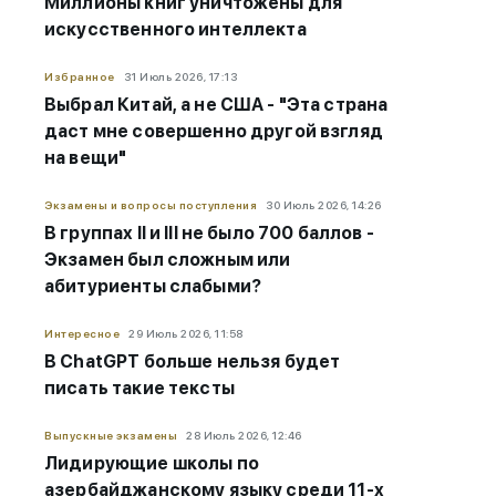
Миллионы книг уничтожены для
искусственного интеллекта
Избранное
31 Июль 2026, 17:13
Выбрал Китай, а не США - "Эта страна
даст мне совершенно другой взгляд
на вещи"
Экзамены и вопросы поступления
30 Июль 2026, 14:26
В группах II и III не было 700 баллов -
Экзамен был сложным или
абитуриенты слабыми?
Интересное
29 Июль 2026, 11:58
В ChatGPT больше нельзя будет
писать такие тексты
Выпускные экзамены
28 Июль 2026, 12:46
Лидирующие школы по
азербайджанскому языку среди 11-х