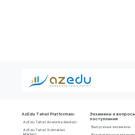
университетов для
для иску
магистратуры -
СПИСОК
интелле
AzEdu Təhsil Platforması
Экзамены и вопрос
поступления
AzEdu Təhsil Analitika Mərkəzi
Выпускные экзамены
AzEdu Təhsil Xidmətləri
Mərkəzi
Вступительные экзаме