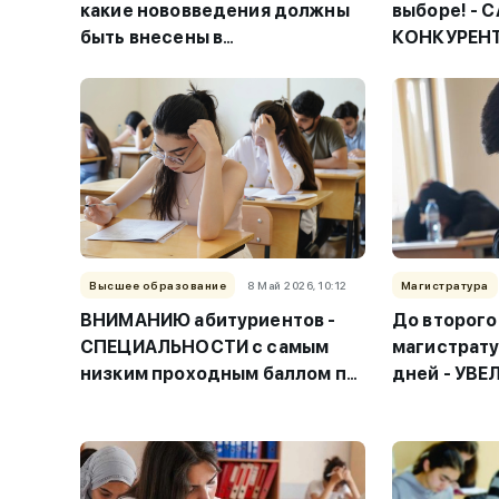
какие нововведения должны
выборе! - 
быть внесены в
КОНКУРЕН
сертификацию учителей? -
СПЕЦИАЛЬ
ОПРОС
университ
Высшее образование
8 Май 2026, 10:12
Магистратура
ВНИМАНИЮ абитуриентов -
До второго
СПЕЦИАЛЬНОСТИ с самым
магистрату
низким проходным баллом по
дней - УВЕ
I группе
результат 