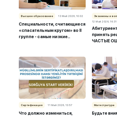
Высшее образование
13 Май 2026, 10:02
Экзамены и во
12 Май 2026, 16:31
Специальности, считающиеся
Абитуриент
«спасательным кругом» во II
принять ре
группе - самые низкие
ЧАСТЫЕ ОШ
ПРОХОДНЫЕ БАЛЛЫ
специальн
Сертификация
11 Май 2026, 13:57
Магистратура
Что должно измениться,
Будьте вни