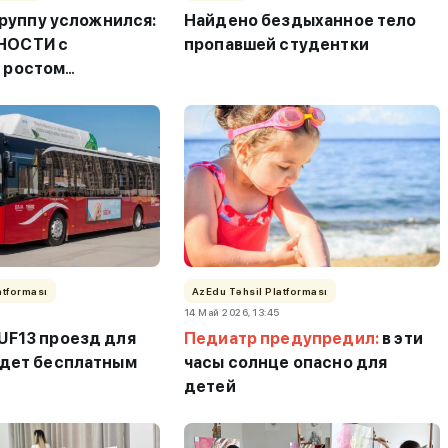
 группу усложнился:
Найдено бездыханное тело
НОСТИ с
пропавшей студентки
 ростом
 баллов
atforması
AzEdu Təhsil Platforması
14 Май 2026, 13:45
UF13 проезд для
Педиатр предупредил:
в эти
удет бесплатным
часы солнце опасно для
детей