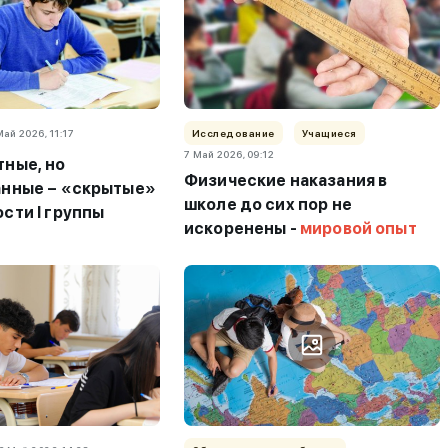
Май 2026, 11:17
Исследование
Учащиеся
7 Май 2026, 09:12
ные, но
Физические наказания в
анные – «скрытые»
школе до сих пор не
сти I группы
искоренены -
мировой опыт