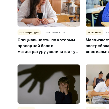
Магистратура
7 Май 2026, 12:22
Учащиеся
7 
Специальности, по которым
Малоизвест
проходной балл в
востребов
магистратуру увеличится - у
специально
кого больше шансов?