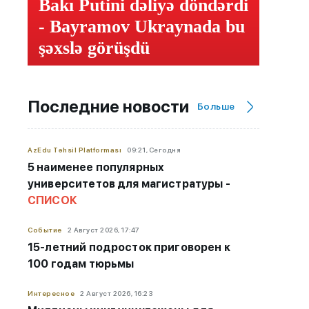
Bakı Putini dəliyə döndərdi
- Bayramov Ukraynada bu
şəxslə görüşdü
Последние новости
Больше
AzEdu Təhsil Platforması
09:21, Сегодня
5 наименее популярных
университетов для магистратуры -
СПИСОК
Событие
2 Август 2026, 17:47
15-летний подросток приговорен к
100 годам тюрьмы
Интересное
2 Август 2026, 16:23