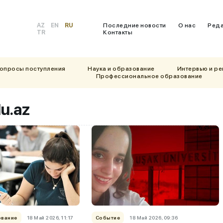
AZ
EN
RU
Последние новости
О нас
Реда
TR
Контакты
вопросы поступления
Наука и образование
Интервью и р
Профессиональное образование
u.az
ование
18 Май 2026, 11:17
Событие
18 Май 2026, 09:36