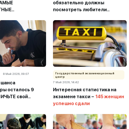
САМЫЕ
обязательно должны
ТНЫЕ
посмотреть любители
НОСТИ по
математики
етам
Государственный экзаменационный
8 Май 2026, 09:07
центр
 шанса
7 Май 2026, 14:42
ры осталось 9
Интересная статистика на
ЛИЧЬТЕ свой
экзамене такси –
145 женщин
этими методами
успешно сдали