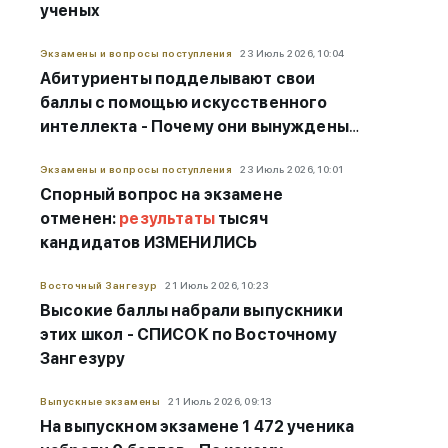
ученых
Экзамены и вопросы поступления
23 Июль 2026, 10:04
Абитуриенты подделывают свои
баллы с помощью искусственного
интеллекта - Почему они вынуждены
это делать?
Экзамены и вопросы поступления
23 Июль 2026, 10:01
Спорный вопрос на экзамене
отменен:
результаты
тысяч
кандидатов ИЗМЕНИЛИСЬ
Восточный Зангезур
21 Июль 2026, 10:23
Высокие баллы набрали выпускники
этих школ - СПИСОК по Восточному
Зангезуру
Выпускные экзамены
21 Июль 2026, 09:13
На выпускном экзамене 1 472 ученика