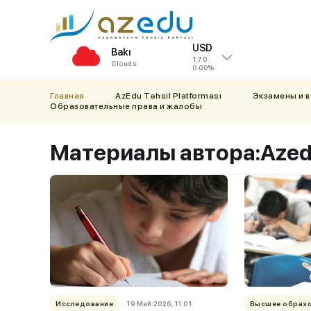
USD
Bakı
1.70
Clouds
0.00%
Главная
AzEdu Təhsil Platforması
Экзамены и 
Образовательные права и жалобы
Материалы автора:
Azed
Исследование
19 Май 2026, 11:01
Высшее образ