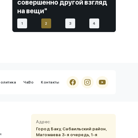
 взгляд
приговорен к 100 годам
обучения за рубежом - СПИСОК
тюрьмы
Исследование
15 Июль 2026, 14:03
1
2
3
4
Бермудский треугольник:
Какова
правда за легендой?
Учащиеся
15 Июль 2026, 10:07
Подарки тем, кто набрал высокие
баллы на экзамене -
чистое золото и
поездка за границу...
политика
ЧаВо
Контакты
Эксперты образования
15 Июль 2026, 10:01
Утверждение о "сокращении
плановых мест" - TikTok "эксперты"
распространяют дезинформацию
Образование за рубежом
15 Июль 2026, 09:16
Адрес:
Этот университет СТАЛ первым
Город Баку, Сабаильский район,
я
Магомаева 3-я очередь, 1-я
выбором азербайджанских