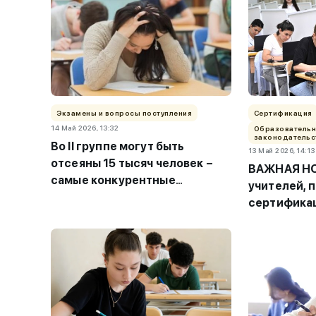
Экзамены и вопросы поступления
Сертификация
14 Май 2026, 13:32
Образовательн
законодательс
Во II группе могут быть
13 Май 2026, 14:13
отсеяны 15 тысяч человек –
ВАЖНАЯ Н
самые конкурентные
учителей,
СПЕЦИАЛЬНОСТИ
сертификац
выдаватьс