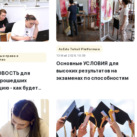
AzEdu Təhsil Platforması
13 Май 2026, 10:39
ые права и
тво
Основные УСЛОВИЯ для
высоких результатов на
ОВОСТЬ для
экзаменах по способностям
 прошедших
ию - как будет
я сертификат?