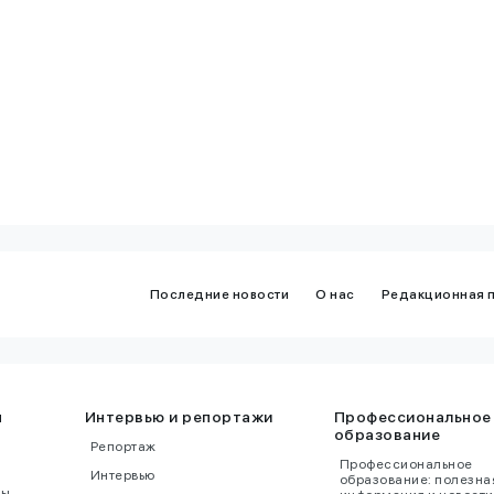
сственного
совершенно другой
кта
на вещи"
Последние новости
О нас
Редакционная 
ы
Интервью и репортажи
Профессиональное
образование
Репортаж
Профессиональное
Интервью
образование: полезна
ны