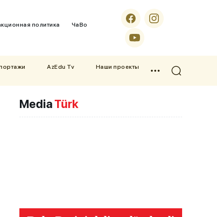
кционная политика
ЧаВо
епортажи
AzEdu Tv
Наши проекты
Media
Türk