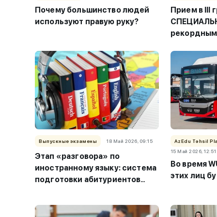
Почему большинство людей
Прием в III
используют правую руку?
СПЕЦИАЛЬ
рекордным
проходных
Выпускные экзамены
18 Май 2026, 09:15
AzEdu Təhsil Pl
15 Май 2026, 12:51
Этап «разговора» по
Во время W
иностранному языку: система
этих лиц б
подготовки абитуриентов
ИЗМЕНИТСЯ