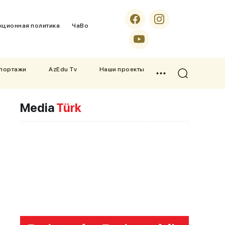
кционная политика
ЧаВо
епортажи
AzEdu Tv
Наши проекты
Media
Türk