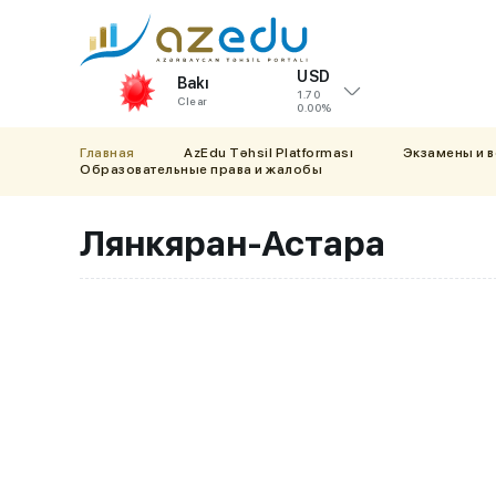
USD
Bakı
1.70
Clear
0.00%
Главная
AzEdu Təhsil Platforması
Экзамены и 
Образовательные права и жалобы
Лянкяран-Астара