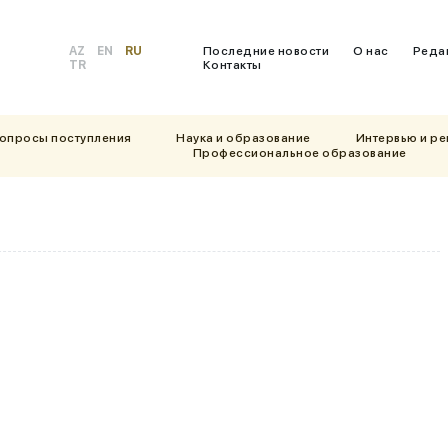
AZ
EN
RU
Последние новости
О нас
Реда
TR
Контакты
вопросы поступления
Наука и образование
Интервью и р
Профессиональное образование