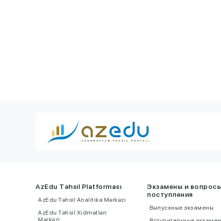
Китай для полу
образования -
AzEdu Təhsil Platforması
Экзамены и вопрос
поступления
AzEdu Təhsil Analitika Mərkəzi
Выпускные экзамены
AzEdu Təhsil Xidmətləri
Mərkəzi
Вступительные экзаме