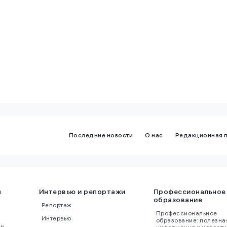
чения
для искусственного
 ПРИЧИНЫ
интеллекта
Последние новости
О нас
Редакционная 
ы
Интервью и репортажи
Профессиональное
образование
Репортаж
Профессиональное
Интервью
образование: полезна
ны