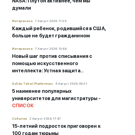
NASA: Плутон активнее, чем мы
думали
Интересное
7 Август 2026, 11:29
Каждый ребенок, родившийся в США,
больше не будет гражданином
Интересное
7 Август 2026, 10:44
Новый шаг против списывания с
помощью искусственного
интеллекта: Устная защита
становится обязательной
AzEdu Təhsil Platforması
6 Август 2026, 09:21
5 наименее популярных
университетов для магистратуры -
СПИСОК
Событие
2 Август 2026, 17:47
15-летний подросток приговорен к
100 годам тюрьмы