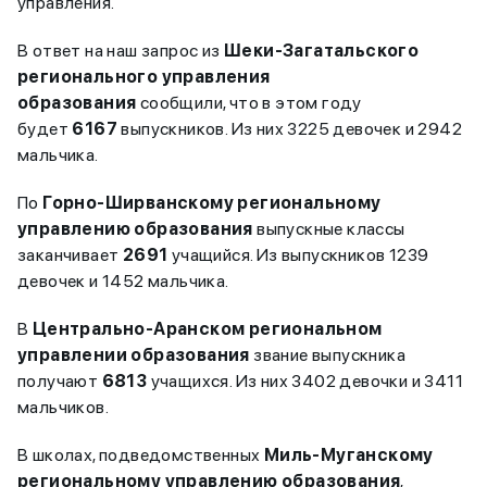
управления.
В ответ на наш запрос из
Шеки-Загатальского
регионального управления
образования
сообщили, что в этом году
будет
6167
выпускников. Из них 3225 девочек и 2942
мальчика.
По
Горно-Ширванскому региональному
управлению образования
выпускные классы
заканчивает
2691
учащийся. Из выпускников 1239
девочек и 1452 мальчика.
В
Центрально-Аранском региональном
управлении образования
звание выпускника
получают
6813
учащихся. Из них 3402 девочки и 3411
мальчиков.
В школах, подведомственных
Миль-Муганскому
региональному управлению образования
,