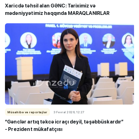
Xaricdə təhsil alan GƏNC: Tariximiz və
mədəniyyətimiz haqqında MARAQLANIRLAR
Müsahibə və reportajlar
3 Fevral 2026, 12:27
“Gənclər artıq təkcə icraçı deyil, təşəbbüskardır”
- Prezident mükafatçısı