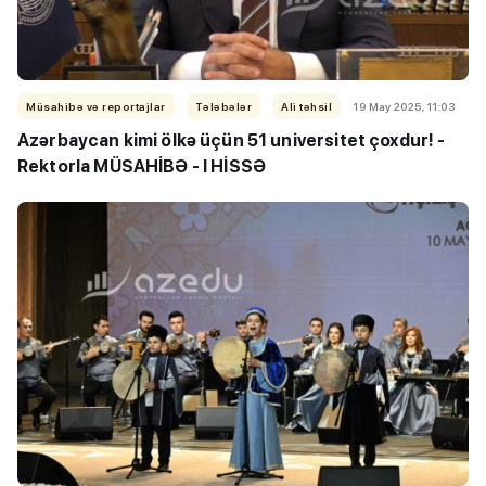
Müsahibə və reportajlar
Tələbələr
Ali təhsil
19 May 2025, 11:03
Azərbaycan kimi ölkə üçün 51 universitet çoxdur! -
Rektorla MÜSAHİBƏ - I HİSSƏ