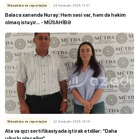
Müsahibə və reportajlar
24 Sentyabr 2025, 11:01
Balaca xanəndə Nuray: Həm səsi var, həm də həkim
olmaq istəyir... - MÜSAHİBƏ
Müsahibə və reportajlar
22 Sentyabr 2025, 14:16
Ata və qızı sertifikasiyada iştirak etdilər:
“Daha
uğurlu olacağıq”