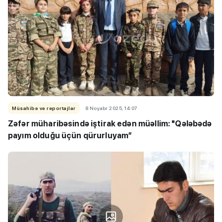
Müsahibə və reportajlar
8 Noyabr 2025, 14:07
Zəfər müharibəsində iştirak edən müəllim: "Qələbədə
payım olduğu üçün qürurluyam”