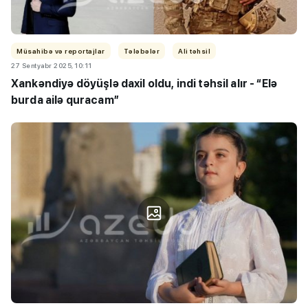
Müsahibə və reportajlar
Tələbələr
Ali təhsil
27 Sentyabr 2025, 10:11
Xankəndiyə döyüşlə daxil oldu, indi təhsil alır - “Elə
burda ailə quracam”