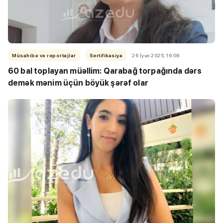
Müsahibə və reportajlar
Sertifikasiya
26 İyun 2025, 16:08
60 bal toplayan müəllim: Qarabağ
torpağında dərs
demək mənim üçün böyük şərəf olar