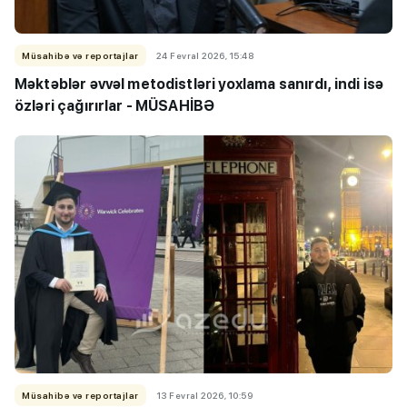
Müsahibə və reportajlar
24 Fevral 2026, 15:48
Məktəblər əvvəl metodistləri yoxlama sanırdı, indi isə
özləri çağırırlar - MÜSAHİBƏ
Müsahibə və reportajlar
13 Fevral 2026, 10:59