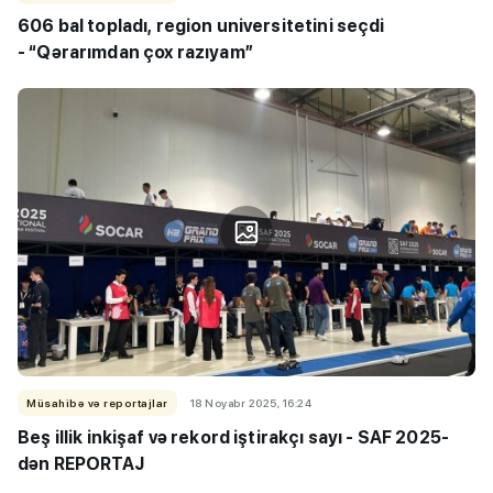
606 bal topladı, region universitetini seçdi
-
“Qərarımdan çox razıyam”
Müsahibə və reportajlar
18 Noyabr 2025, 16:24
Beş illik inkişaf və rekord iştirakçı sayı -
SAF 2025-
dən REPORTAJ