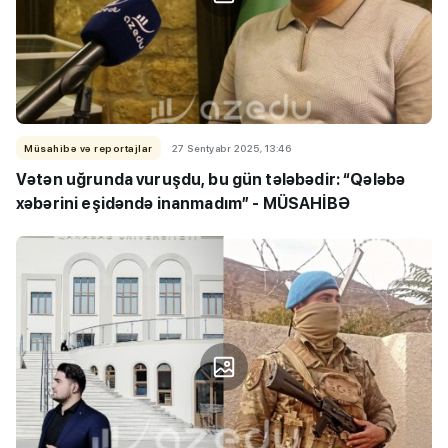
Müsahibə və reportajlar
27 Sentyabr 2025, 13:46
Vətən uğrunda vuruşdu, bu gün tələbədir: “Qələbə
xəbərini eşidəndə inanmadım” - MÜSAHİBƏ