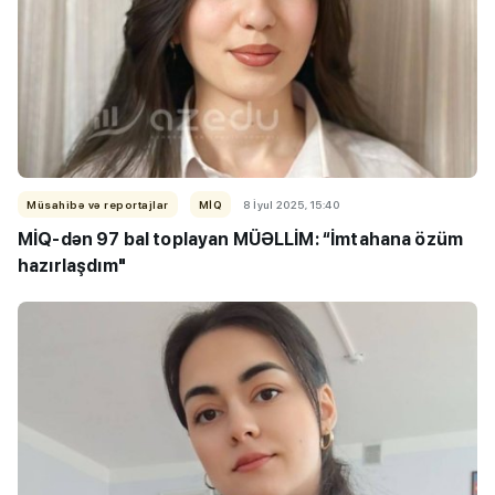
Müsahibə və reportajlar
MİQ
8 İyul 2025, 15:40
MİQ-dən 97 bal toplayan MÜƏLLİM: “İmtahana özüm
hazırlaşdım"