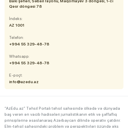
Bakı şəhəri, Səbail rayonu, Maqomayev 3 döngəsi, 1-ci
Qəsr döngəsi 78
İndeks:
AZ 1001
Telefon:
+994 55 329-48-78
Whatsapp:
+994 55 329-48-78
E-poçt:
info@azedu.az
“AzEdu.az” Təhsil Portalı təhsil sahəsində ölkədə və dünyada
baş verən ən vacib hadisələri jurnalistikanın etik və şəffaflıq
prinsiplərinə əsaslanaraq Azərbaycan dilində operativ çatdırır.
Elm-təhsil sahəsindəki problem və perspektivləri özündə əks