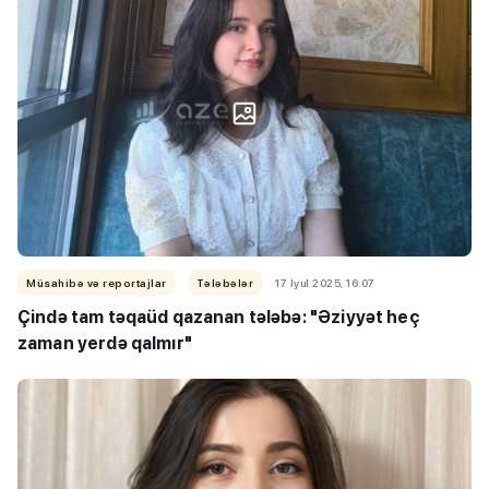
Müsahibə və reportajlar
Tələbələr
17 İyul 2025, 16:07
Çində tam təqaüd qazanan tələbə: "Əziyyət heç
zaman yerdə qalmır"