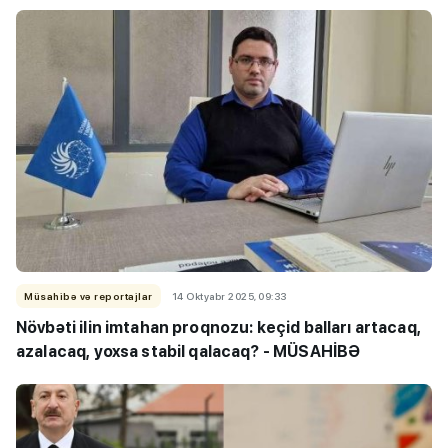
Müsahibə və reportajlar
14 Oktyabr 2025, 09:33
Növbəti ilin imtahan proqnozu: keçid balları artacaq,
azalacaq, yoxsa stabil qalacaq? - MÜSAHİBƏ