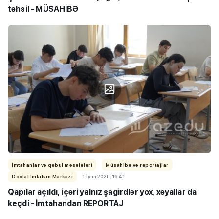
təhsil - MÜSAHİBƏ
İmtahanlar və qəbul məsələləri
Müsahibə və reportajlar
Dövlət İmtahan Mərkəzi
1 İyun 2025, 16:41
Qapılar açıldı, içəri yalnız şagirdlər yox, xəyallar da
keçdi - İmtahandan REPORTAJ