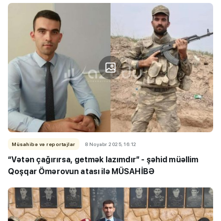
Müsahibə və reportajlar
8 Noyabr 2025, 16:12
“Vətən çağırırsa, getmək lazımdır” - şəhid müəllim
Qoşqar Ömərovun atası ilə MÜSAHİBƏ