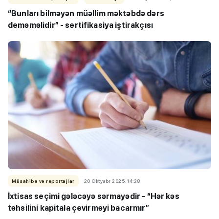
“Bunları bilməyən müəllim məktəbdə dərs
deməməlidir” - sertifikasiya iştirakçısı
Müsahibə və reportajlar
20 Oktyabr 2025, 14:28
İxtisas seçimi gələcəyə sərmayədir - “Hər kəs
təhsilini kapitala çevirməyi bacarmır”