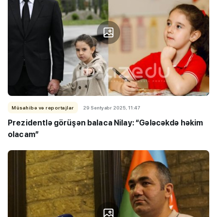
Müsahibə və reportajlar
29 Sentyabr 2025, 11:47
Prezidentlə görüşən balaca Nilay: “Gələcəkdə həkim
olacam”