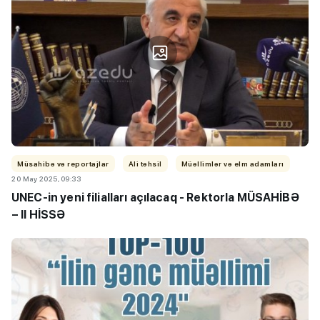
Müsahibə və reportajlar
Ali təhsil
Müəllimlər və elm adamları
20 May 2025, 09:33
UNEC-in yeni filialları açılacaq - Rektorla
MÜSAHİBƏ
– II HİSSƏ