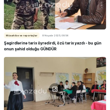
Müsahibə və reportajlar
8 Noyabr 2025, 08:54
Şagirdlərinə tarix öyrədirdi, özü tarix yazdı - bu gün
onun şəhid olduğu GÜNDÜR