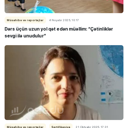
Müsahibə və reportajlar
4 Noyabr 2025, 10:17
Dərs üçün uzun yol qət edən müəllim: “Çətinliklər
sevgi ilə unudulur”
Müsahibə və reportajlar
Sertifikasiya
21 Oktyabr 2025, 17:31