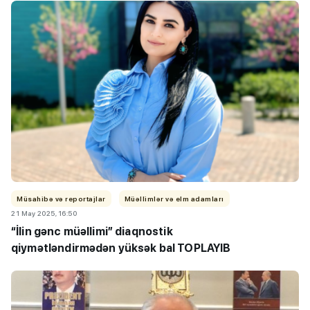
Müsahibə və reportajlar
Müəllimlər və elm adamları
21 May 2025, 16:50
“İlin gənc müəllimi”
diaqnostik
qiymətləndirmədən yüksək bal TOPLAYIB