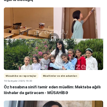
Müsahibə və reportajlar
Müəllimlər və elm adamları
19 Sentyabr 2025, 16:30
Öz hesabına sinifi təmir edən müəllim: Məktəbə ağıllı
lövhələr də gətirəcəm - MÜSAHİBƏ